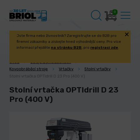
0
Jste firma nebo živnostník? Zaregistrujte se do B2B pro
firemní zákazníky a získejte hned výhodnější ceny. Pro více
informací přejděte
na stránku B2B
, pro
registraci zde
.
Úvod
Stroje a příslušenství
Kovoobráběcí stroje
Vrtačky
Stolní vrtačky
Stolní vrtačka OPTIdrill D 23 Pro (400 V)
Stolní vrtačka OPTIdrill D 23
Pro (400 V)