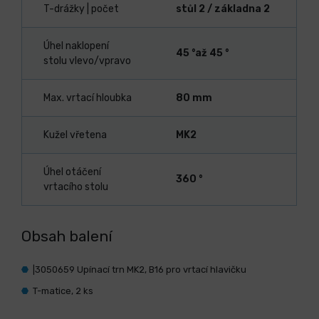
T-drážky | počet
stůl 2 / základna 2
Úhel naklopení
45 °až 45 °
stolu vlevo/vpravo
Max. vrtací hloubka
80 mm
Kužel vřetena
MK2
Úhel otáčení
360 °
vrtacího stolu
Obsah balení
|3050659 Upínací trn MK2, B16 pro vrtací hlavičku
T-matice, 2 ks