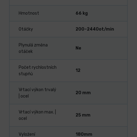
Hmotnost
66 kg
Otáčky
200–2440ot/min
Plynulá změna
Ne
otáček
Počet rychlostních
12
stupňů
Vrtací výkon trvalý
20 mm
| ocel
Vrtací výkon max. |
25 mm
ocel
Vyložení
180mm