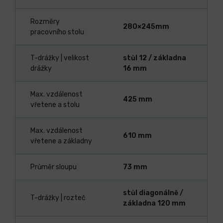
Rozměry
280×245mm
pracovního stolu
T-drážky | velikost
stůl 12 / základna
drážky
16 mm
Max. vzdálenost
425 mm
vřetene a stolu
Max. vzdálenost
610 mm
vřetene a základny
Průměr sloupu
73 mm
stůl diagonálně /
T-drážky | rozteč
základna 120 mm