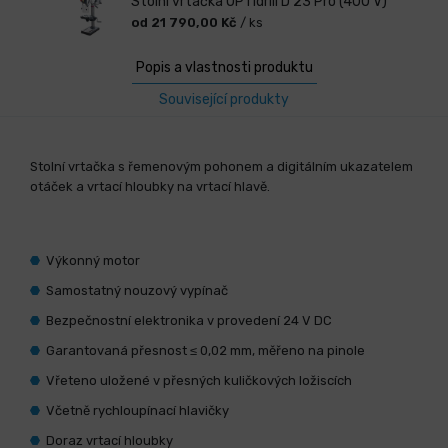
Stolní vrtačka OPTIdrill D 23 Pro (400 V)
od 21 790,00 Kč
/ ks
Popis a vlastnosti produktu
Související produkty
Stolní vrtačka s řemenovým pohonem a digitálním ukazatelem
otáček a vrtací hloubky na vrtací hlavě.
Výkonný motor
Samostatný nouzový vypínač
Bezpečnostní elektronika v provedení 24 V DC
Garantovaná přesnost ≤ 0,02 mm, měřeno na pinole
Vřeteno uložené v přesných kuličkových ložiscích
Včetně rychloupínací hlavičky
Doraz vrtací hloubky