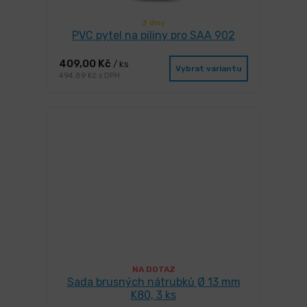
3 dny
PVC pytel na piliny pro SAA 902
409,00 Kč
/ ks
Vybrat variantu
494,89 Kč s DPH
NA DOTAZ
Sada brusných nátrubků Ø 13 mm
K80, 3 ks