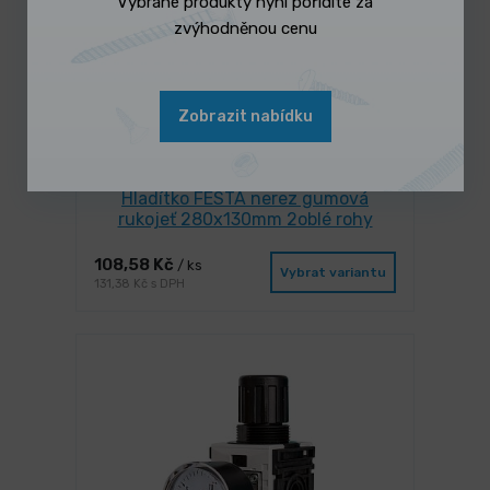
Vybrané produkty nyní pořídíte za
zvýhodněnou cenu
Zobrazit nabídku
3 dny
Hladítko FESTA nerez gumová
rukojeť 280x130mm 2oblé rohy
108,58 Kč
/ ks
Vybrat variantu
131,38 Kč s DPH