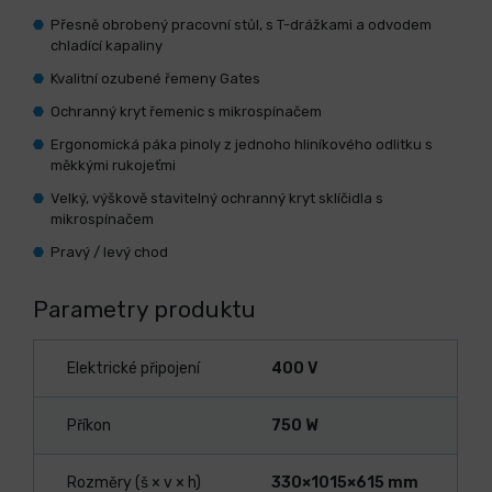
Přesně obrobený pracovní stůl, s T-drážkami a odvodem
chladící kapaliny
Kvalitní ozubené řemeny Gates
Ochranný kryt řemenic s mikrospínačem
Ergonomická páka pinoly z jednoho hliníkového odlitku s
měkkými rukojeťmi
Velký, výškově stavitelný ochranný kryt sklíčidla s
mikrospínačem
Pravý / levý chod
Parametry produktu
Elektrické připojení
400 V
Příkon
750 W
Rozměry (š × v × h)
330×1015×615 mm