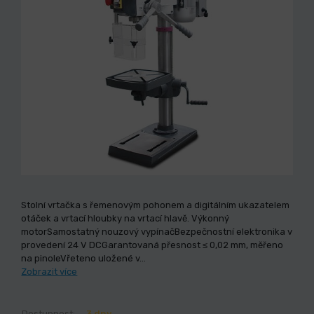
Stolní vrtačka s řemenovým pohonem a digitálním ukazatelem
otáček a vrtací hloubky na vrtací hlavě. Výkonný
motorSamostatný nouzový vypínačBezpečnostní elektronika v
provedení 24 V DCGarantovaná přesnost ≤ 0,02 mm, měřeno
na pinoleVřeteno uložené v…
Zobrazit více
Dostupnost:
3 dny