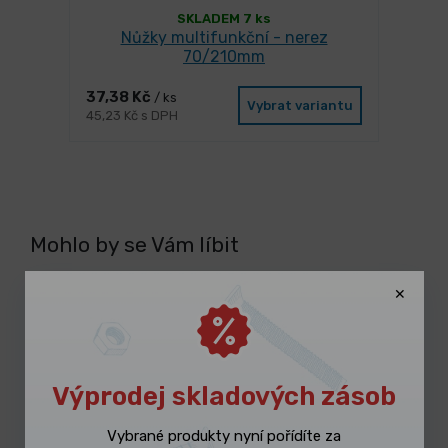
SKLADEM 7 ks
Nůžky multifunkční - nerez
70/210mm
37,38 Kč
/ ks
Vybrat variantu
45,23 Kč s DPH
Mohlo by se Vám líbit
Výprodej skladových zásob
Vybrané produkty nyní pořídíte za