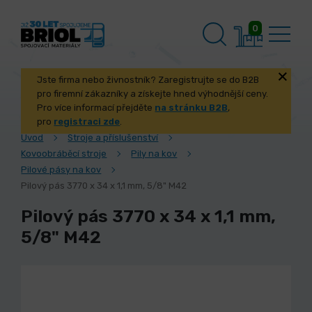
0
Jste firma nebo živnostník? Zaregistrujte se do B2B
pro firemní zákazníky a získejte hned výhodnější ceny.
Pro více informací přejděte
na stránku B2B
,
pro
registraci zde
.
Úvod
Stroje a příslušenství
Kovoobráběcí stroje
Pily na kov
Pilové pásy na kov
Pilový pás 3770 x 34 x 1,1 mm, 5/8" M42
Pilový pás 3770 x 34 x 1,1 mm,
5/8" M42