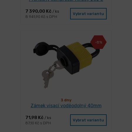
7 390,00 Kč
/ ks
Vybrat variantu
8 941,90 Kč s DPH
-8%
3 dny
Zámek visací voděodolný 40mm
71,98 Kč
/ ks
Vybrat variantu
87,10 Kč s DPH