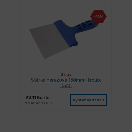
-18%
3 dny
Stěrka nerezová 150mm+šroub.
0545
92,11 Kč
/ ks
Vybrat variantu
111,45 Kč s DPH