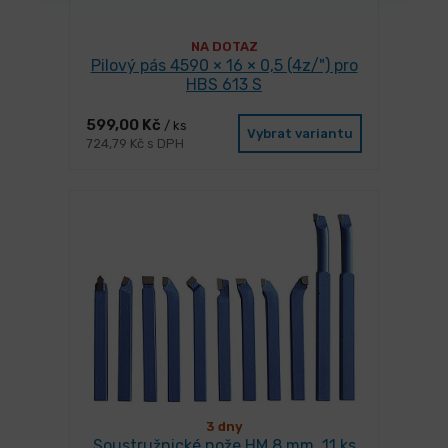
NA DOTAZ
Pilový pás 4590 × 16 × 0,5 (4z/") pro
HBS 613 S
599,00 Kč
/ ks
Vybrat variantu
724,79 Kč s DPH
3 dny
Soustružnické nože HM 8 mm, 11 ks