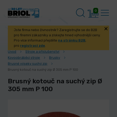
0
Jste firma nebo živnostník? Zaregistrujte se do B2B
pro firemní zákazníky a získejte hned výhodnější ceny.
Pro více informací přejděte
na stránku B2B
,
pro
registraci zde
.
Úvod
Stroje a příslušenství
Kovoobráběcí stroje
Brusky
Brusné výseky suchý zip
Brusný kotouč na suchý zip Ø 305 mm P 100
Brusný kotouč na suchý zip Ø
305 mm P 100