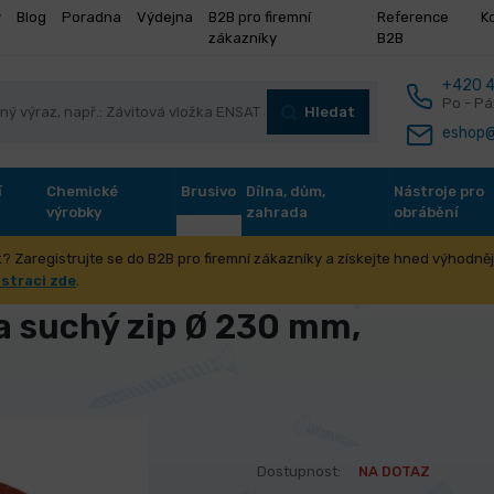
y
Blog
Poradna
Výdejna
B2B pro firemní
Reference
K
zákazníky
B2B
+420 4
Po - Pá
Hledat
eshop@
í
Chemické
Brusivo
Dílna, dům,
Nástroje pro
výrobky
zahrada
obrábění
? Zaregistrujte se do B2B pro firemní zákazníky a získejte hned výhodnějš
oobráběcí stroje
Brusky
Brusné výseky suchý zip
Brusný 
istraci zde
.
a suchý zip Ø 230 mm,
Dostupnost:
NA DOTAZ