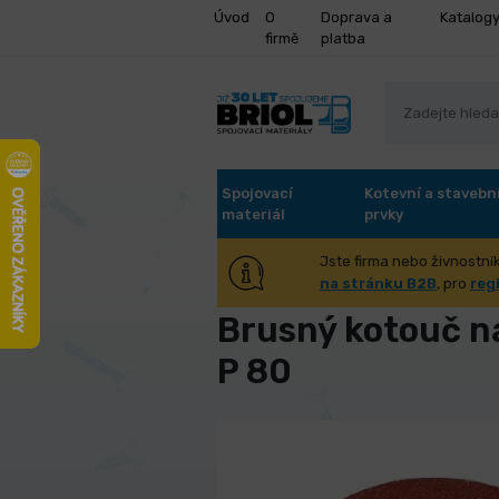
Úvod
O
Doprava a
Katalog
firmě
platba
Spojovací
Kotevní a stavebn
materiál
prvky
Jste firma nebo živnostník
Úvod
Stroje a příslušenství
Kov
na stránku B2B
, pro
reg
Brusný kotouč n
P 80