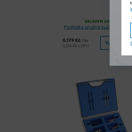
SKLADEM 30019 ks
Podložka pružná kuželová DIN
0,179 Kč
/ ks
Vybrat vari
0,216 Kč s DPH