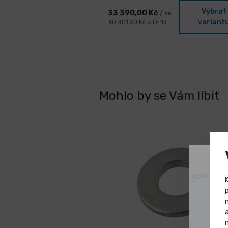
Vybrat
33 390,00 Kč
/ ks
variant
40 401,90 Kč s DPH
Mohlo by se Vám líbit