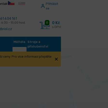
ontakt
Příhlásit
se
61 634 161
0 Kč
0
: 6:30 - 15:00 hod.
s DPH
briol.cz
Měřidla
Stroje a
příslušenství
í ceny. Pro více informací přejděte
kotouč na suchý zip Ø 230 mm, P 80