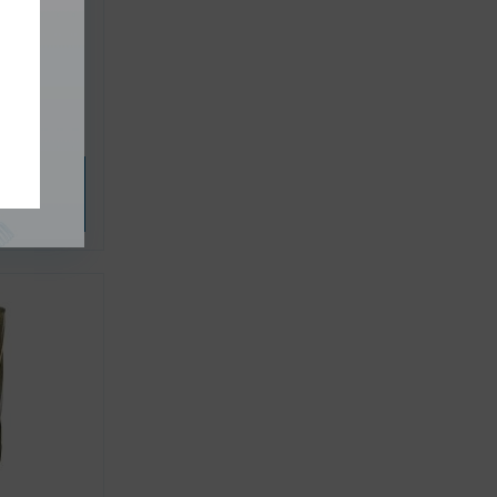
ICRO 5.5-
ybrat
riantu