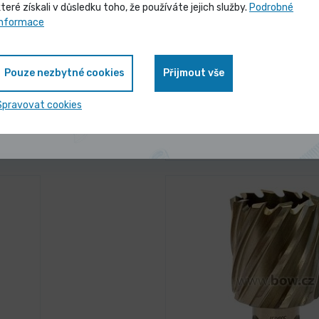
které získali v důsledku toho, že používáte jejich služby.
Podrobné
Vybrané produkty nyní pořídíte za
informace
zvýhodněnou cenu
NA DOTAZ
 6796
Šroubový kompresor A-M
Pouze nezbytné cookies
Přijmout vše
08 (IE3)
Zobrazit nabídku
antu
Spravovat cookies
V
119 990,00 Kč
/ ks
va
145 187,90 Kč s DPH