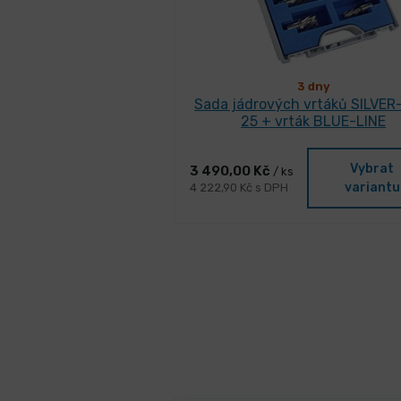
3 dny
Sada jádrových vrtáků SILVER
25 + vrták BLUE-LINE
Vybrat
3 490,00 Kč
/ ks
variantu
4 222,90 Kč s DPH