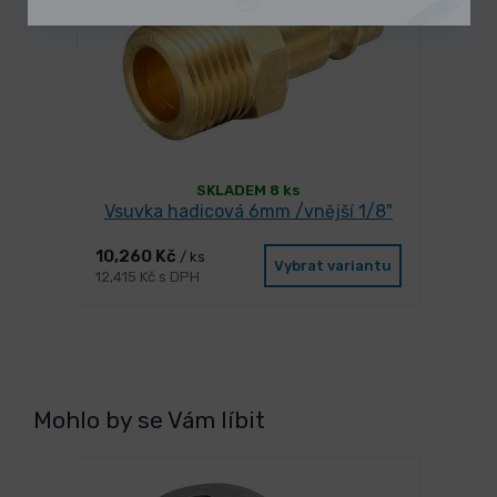
SKLADEM 8 ks
Vsuvka hadicová 6mm /vnější 1/8"
10,260 Kč
/ ks
Vybrat variantu
12,415 Kč s DPH
Mohlo by se Vám líbit