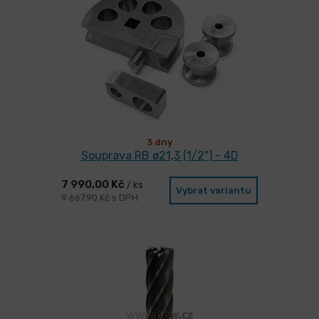
3 dny
Souprava RB ø21,3 (1/2") - 4D
7 990,00 Kč
/ ks
Vybrat variantu
9 667,90 Kč s DPH