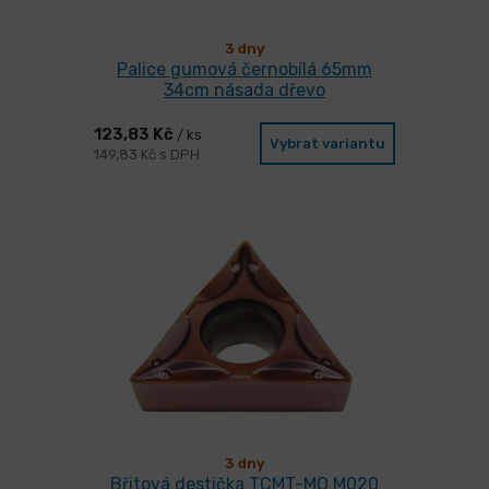
3 dny
Palice gumová černobílá 65mm
34cm násada dřevo
123,83 Kč
/ ks
Vybrat variantu
149,83 Kč s DPH
3 dny
Břitová destička TCMT-MO M020