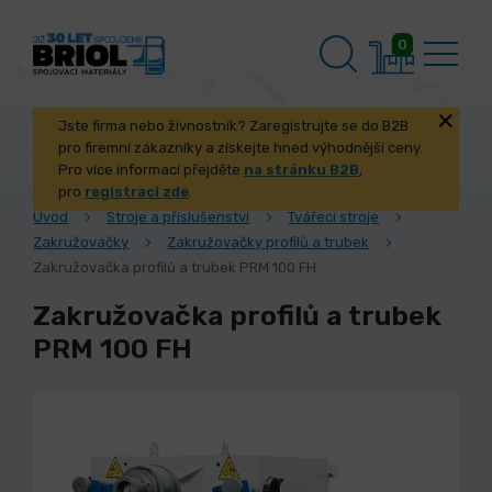
0
Jste firma nebo živnostník? Zaregistrujte se do B2B
pro firemní zákazníky a získejte hned výhodnější ceny.
Pro více informací přejděte
na stránku B2B
,
pro
registraci zde
.
Úvod
Stroje a příslušenství
Tvářecí stroje
Zakružovačky
Zakružovačky profilů a trubek
Zakružovačka profilů a trubek PRM 100 FH
Zakružovačka profilů a trubek
PRM 100 FH