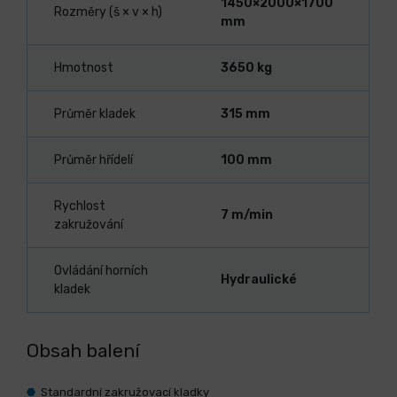
1450×2000×1700
Rozměry (š × v × h)
mm
Hmotnost
3650 kg
Průměr kladek
315 mm
Průměr hřídelí
100 mm
Rychlost
7 m/min
zakružování
Ovládání horních
Hydraulické
kladek
Obsah balení
Standardní zakružovací kladky