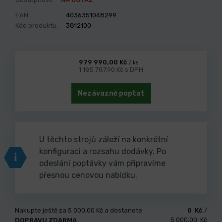
EAN:
4036351048299
Kód produktu:
3812100
979 990,00 Kč
/ ks
1 185 787,90 Kč s DPH
Nezávazně poptat
U těchto strojů záleží na konkrétní
konfiguraci a rozsahu dodávky. Po
i
odeslání poptávky vám připravíme
přesnou cenovou nabídku.
Nakupte ještě za
5 000,00 Kč
a dostanete
0 Kč
/
5 000,00 Kč
DOPRAVU ZDARMA
.