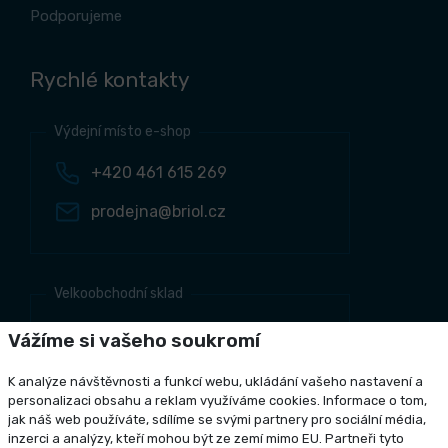
Podporujeme
Rychlé kontakty
Výdejní místo e-shop
+420 461 615 269
prodejna@briol.cz
Velkoobchodní sklad
+420 461 634 161
Vážíme si vašeho soukromí
+420 461 634 381
K analýze návštěvnosti a funkcí webu, ukládání vašeho nastavení a
odbyt@briol.cz
personalizaci obsahu a reklam využíváme cookies. Informace o tom,
jak náš web používáte, sdílíme se svými partnery pro sociální média,
inzerci a analýzy, kteří mohou být ze zemí mimo EU. Partneři tyto