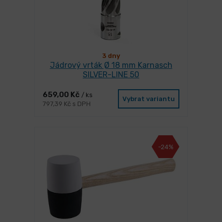
3 dny
Jádrový vrták Ø 18 mm Karnasch
SILVER-LINE 50
659,00 Kč
/ ks
Vybrat variantu
797,39 Kč s DPH
-24%