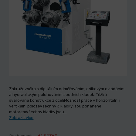
Zakružovačka s digitálním odměřováním, dálkovým ovládáním
a hydraulickým polohováním spodních kladek. Těžká
svařovaná konstrukce z oceliMožnost práce v horizontální i
vertikální polozeVšechny 3 kladky jsou poháněné
motoremVšechny kladky jsou…
Zobrazit více
Dostupnost:
NA DOTAZ