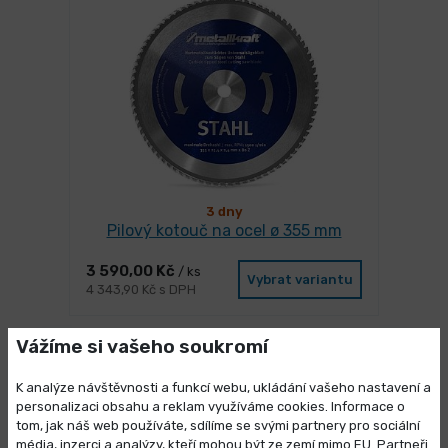
3 dny
Pilový kotouč na ocel ø 355 mm
3 590,00 Kč
/ ks
Vybrat variantu
4 343,90 Kč s DPH
Vážíme si vašeho soukromí
-24%
K analýze návštěvnosti a funkcí webu, ukládání vašeho nastavení a
personalizaci obsahu a reklam využíváme cookies. Informace o
tom, jak náš web používáte, sdílíme se svými partnery pro sociální
média, inzerci a analýzy, kteří mohou být ze zemí mimo EU. Partneři