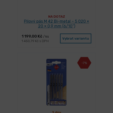
NA DOTAZ
Pilový pás M 42 Bi-metal – 5 020 ×
20 × 0,9 mm (6/10“)
1 199,00 Kč
/ ks
Vybrat variantu
1 450,79 Kč s DPH
-7%
3 dny