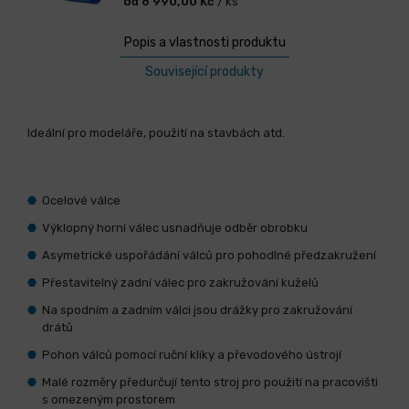
od 6 990,00 Kč
/ ks
Popis a vlastnosti produktu
Související produkty
Ideální pro modeláře, použití na stavbách atd.
Ocelové válce
Výklopný horní válec usnadňuje odběr obrobku
Asymetrické uspořádání válců pro pohodlné předzakružení
Přestavitelný zadní válec pro zakružování kuželů
Na spodním a zadním válci jsou drážky pro zakružování
drátů
Pohon válců pomocí ruční kliky a převodového ústrojí
Malé rozměry předurčují tento stroj pro použití na pracovišti
s omezeným prostorem