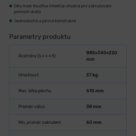
Díky malé tloušťce hřídelí je vhodná pro zakružování
jemných drátů
Jednoduchá a pevná konstrukce
Parametry produktu
885×340×220
Rozměry (š × v × h)
mm
Hmotnost
37 kg
Max. šířka plechu
610 mm
Průměr válců
38 mm
Min. průměr zakružení
60 mm