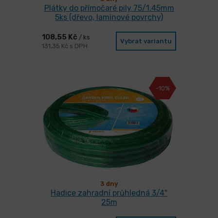
Plátky do přímočaré pily 75/1.45mm
5ks (dřevo, laminové povrchy)
108,55 Kč
/ ks
Vybrat variantu
131,35 Kč s DPH
-10%
3 dny
Hadice zahradní průhledná 3/4"
25m