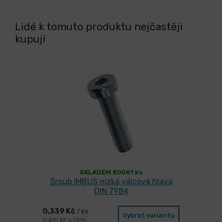
Lidé k tomuto produktu nejčastěji
kupují
SKLADEM 80061 ks
Šroub IMBUS nízká válcová hlava
DIN 7984
0,339 Kč
/ ks
Vybrat variantu
0,410 Kč s DPH