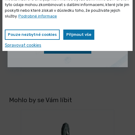
Výprodej skladových zásob
tyto údaje mohou zkombinovat s dalšími informacemi, které jste jim
poskytli nebo které získali v důsledku toho, že používáte jejich
Vybrané produkty nyní pořídíte za
služby.
Podrobné informace
zvýhodněnou cenu
Pouze nezbytné cookies
Přijmout vše
3 dny
Adaptér ROSA vnější závit 3/4"
Spravovat cookies
Zobrazit nabídku
6,770 Kč
/ ks
Vybrat variantu
8,192 Kč s DPH
Mohlo by se Vám líbit