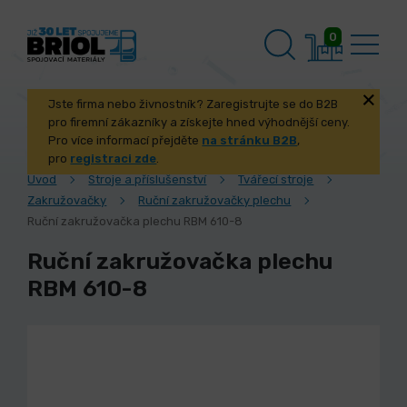
0
Jste firma nebo živnostník? Zaregistrujte se do B2B
pro firemní zákazníky a získejte hned výhodnější ceny.
Pro více informací přejděte
na stránku B2B
,
pro
registraci zde
.
Úvod
Stroje a příslušenství
Tvářecí stroje
Zakružovačky
Ruční zakružovačky plechu
Ruční zakružovačka plechu RBM 610-8
Ruční zakružovačka plechu
RBM 610-8