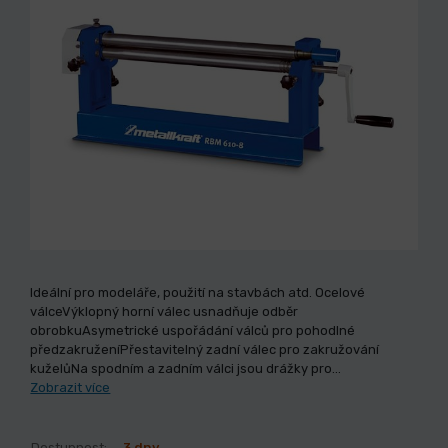
Ideální pro modeláře, použití na stavbách atd. Ocelové
válceVýklopný horní válec usnadňuje odběr
obrobkuAsymetrické uspořádání válců pro pohodlné
předzakruženíPřestavitelný zadní válec pro zakružování
kuželůNa spodním a zadním válci jsou drážky pro…
Zobrazit více
Dostupnost:
3 dny