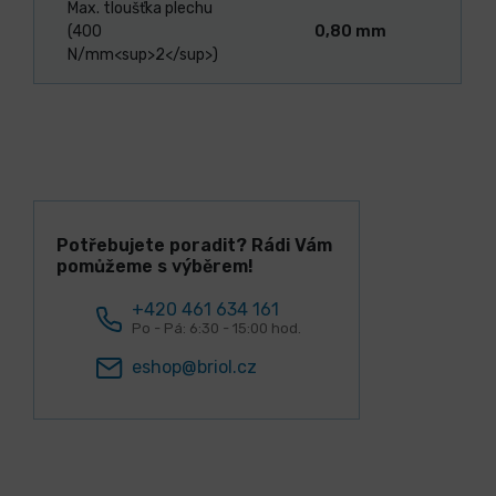
Max. tloušťka plechu
(400
0,80 mm
N/mm<sup>2</sup>)
Potřebujete poradit? Rádi Vám
pomůžeme s výběrem!
+420 461 634 161
Po - Pá: 6:30 - 15:00 hod.
eshop@briol.cz