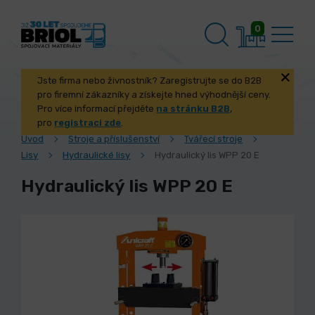
0
Jste firma nebo živnostník? Zaregistrujte se do B2B
pro firemní zákazníky a získejte hned výhodnější ceny.
Pro více informací přejděte
na stránku B2B
,
pro
registraci zde
.
Úvod
Stroje a příslušenství
Tvářecí stroje
Lisy
Hydraulické lisy
Hydraulický lis WPP 20 E
Hydraulický lis WPP 20 E