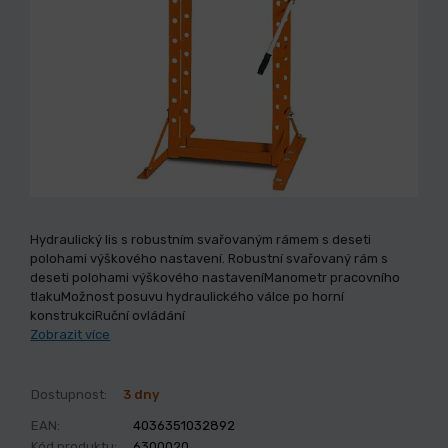
Hydraulický lis s robustním svařovaným rámem s deseti
polohami výškového nastavení. Robustní svařovaný rám s
deseti polohami výškového nastaveníManometr pracovního
tlakuMožnost posuvu hydraulického válce po horní
konstrukciRuční ovládání
Zobrazit více
Dostupnost:
3 dny
EAN:
4036351032892
Kód produktu:
6300020