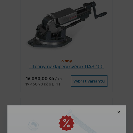
3 dny
Otočný naklápěcí svěrák DAS 100
16 090,00 Kč
/ ks
Vybrat variantu
19 468,90 Kč s DPH