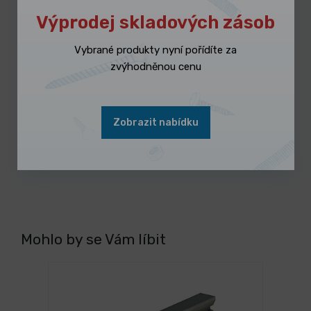
Výprodej skladových zásob
Vybrané produkty nyní pořídíte za
zvýhodněnou cenu
3 dny
Váleček Polyakryl 180, pr.
8x44x13mm
Zobrazit nabídku
20,55 Kč
/ ks
Vybrat variantu
24,87 Kč s DPH
Mohlo by se Vám líbit