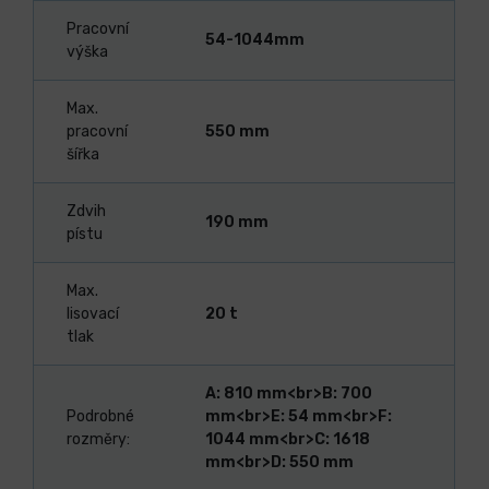
Pracovní
54-1044mm
výška
Max.
pracovní
550 mm
šířka
Zdvih
190 mm
pístu
Max.
lisovací
20 t
tlak
A: 810 mm<br>B: 700
Podrobné
mm<br>E: 54 mm<br>F:
rozměry:
1044 mm<br>C: 1618
mm<br>D: 550 mm