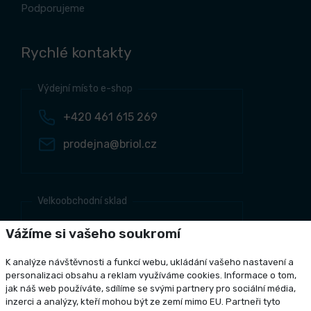
Podporujeme
Rychlé kontakty
Výdejní místo e-shop
+420 461 615 269
prodejna@briol.cz
Velkoobchodní sklad
+420 461 634 161
Vážíme si vašeho soukromí
+420 461 634 381
K analýze návštěvnosti a funkcí webu, ukládání vašeho nastavení a
odbyt@briol.cz
personalizaci obsahu a reklam využíváme cookies. Informace o tom,
jak náš web používáte, sdílíme se svými partnery pro sociální média,
inzerci a analýzy, kteří mohou být ze zemí mimo EU. Partneři tyto