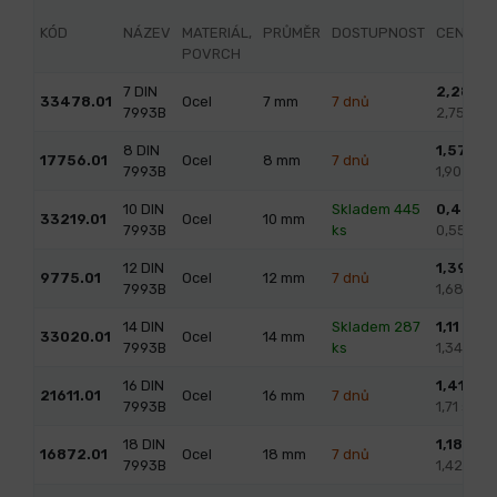
KÓD
NÁZEV
MATERIÁL,
PRŮMĚR
DOSTUPNOST
CENA
POVRCH
7 DIN
2,28
/ k
33478.01
Ocel
7
mm
7 dnů
7993B
2,75 s D
8 DIN
1,57
/ ks
17756.01
Ocel
8
mm
7 dnů
7993B
1,90 s D
10 DIN
Skladem 445
0,45
/ k
33219.01
Ocel
10
mm
7993B
ks
0,55 s D
12 DIN
1,39
/ ks
9775.01
Ocel
12
mm
7 dnů
7993B
1,68 s D
14 DIN
Skladem 287
1,11
/ ks
33020.01
Ocel
14
mm
7993B
ks
1,34 s D
16 DIN
1,41
/ ks
21611.01
Ocel
16
mm
7 dnů
7993B
1,71 s DP
18 DIN
1,18
/ ks
16872.01
Ocel
18
mm
7 dnů
7993B
1,42 s D