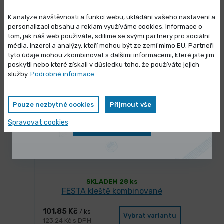
SKLADEM 20530 ks
Pojistný kroužek DIN 472 do otvoru
K analýze návštěvnosti a funkcí webu, ukládání vašeho nastavení a
personalizaci obsahu a reklam využíváme cookies. Informace o
0,288 Kč
/ ks
Vybrat variantu
tom, jak náš web používáte, sdílíme se svými partnery pro sociální
0,348 Kč s DPH
média, inzerci a analýzy, kteří mohou být ze zemí mimo EU. Partneři
Výprodej skladových zásob
tyto údaje mohou zkombinovat s dalšími informacemi, které jste jim
poskytli nebo které získali v důsledku toho, že používáte jejich
Vybrané produkty nyní pořídíte za
služby.
Podrobné informace
zvýhodněnou cenu
Pouze nezbytné cookies
Přijmout vše
Spravovat cookies
Zobrazit nabídku
SKLADEM 28 ks
FESTA kleště kombinované
101,85 Kč
/ ks
Vybrat variantu
123,24 Kč s DPH