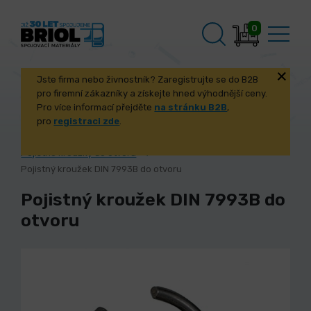
0
Jste firma nebo živnostník? Zaregistrujte se do B2B
pro firemní zákazníky a získejte hned výhodnější ceny.
Pro více informací přejděte
na stránku B2B
,
pro
registraci zde
.
Úvod
Spojovací materiál
Pojistné kroužky
Pojistné kroužky do otvoru
Pojistný kroužek DIN 7993B do otvoru
Pojistný kroužek DIN 7993B do
otvoru