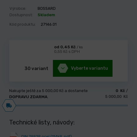
Výrobce:
BOSSARD
Dostupnost:
Skladem
Kód produktu:
27146.01
od 0,45 Kč
/ ks
0,55 Kč s DPH
30 variant
Vyberte variantu
Nakupte ještě za
5 000,00 Kč
a dostanete
0 Kč
/
5 000,00 Kč
DOPRAVU ZDARMA
.
Technické listy, návody:
DIN 7993B ocel (114kB, pdf)