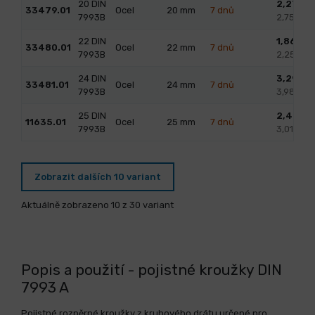
20 DIN
2,27
/ k
33479.01
Ocel
20
mm
7 dnů
7993B
2,75 s D
22 DIN
1,86
/ ks
33480.01
Ocel
22
mm
7 dnů
7993B
2,25 s D
24 DIN
3,29
/ k
33481.01
Ocel
24
mm
7 dnů
7993B
3,98 s D
25 DIN
2,49
/ k
11635.01
Ocel
25
mm
7 dnů
7993B
3,01 s D
Zobrazit dalších 10 variant
Aktuálně zobrazeno 10 z 30 variant
Popis a použití - pojistné kroužky DIN
7993 A
Pojistné rozpěrné kroužky z kruhového drátu určené pro