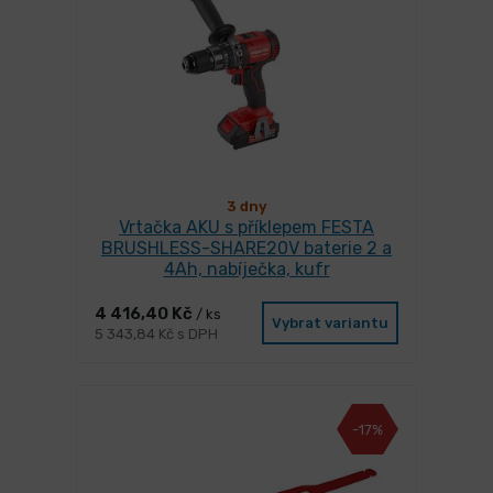
3 dny
Vrtačka AKU s příklepem FESTA
BRUSHLESS-SHARE20V baterie 2 a
4Ah, nabíječka, kufr
4 416,40 Kč
/ ks
Vybrat variantu
5 343,84 Kč s DPH
-17%