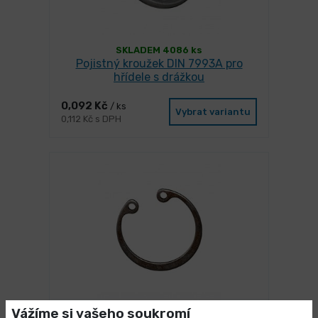
SKLADEM 4086 ks
Pojistný kroužek DIN 7993A pro
hřídele s drážkou
0,092 Kč
/ ks
Vybrat variantu
0,112 Kč s DPH
Vážíme si vašeho soukromí