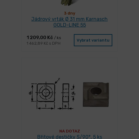
3 dny
Jádrový vrták Ø 31 mm Karnasch
GOLD-LINE 55
1 209,00 Kč
/ ks
Vybrat variantu
1 462,89 Kč s DPH
NA DOTAZ
Břitové destičky S/90°, 5 ks