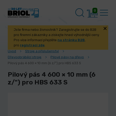
0
Jste firma nebo živnostník? Zaregistrujte se do B2B
pro firemní zákazníky a získejte hned výhodnější ceny.
Pro více informací přejděte
na stránku B2B
,
pro
registraci zde
.
Úvod
Stroje a příslušenství
Dřevoobráběcí stroje
Pilové pásy na dřevo
Pilový pás 4 600 × 10 mm (6 z/") pro HBS 633 S
Pilový pás 4 600 × 10 mm (6
z/") pro HBS 633 S