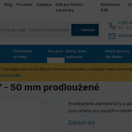
y
Blog
Poradna
Výdejna
B2B pro firemní
Reference
K
zákazníky
B2B
+420 4
Po - Pá
Hledat
eshop@
í
Chemické
Brusivo
Dílna, dům,
Nástroje pro
výrobky
zahrada
obrábění
? Zaregistrujte se do B2B pro firemní zákazníky a získejte hned výhodnějš
 a sady bitů
Bity 1/4" - prodloužené
Bity PLOCHÉ 1/4" - 50 mm p
istraci zde
.
" - 50 mm prodloužené
Prodloužené zástrčné bity s pl
jsou určeny pro použití v ručním
Zobrazit více