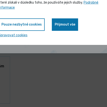
které získali v důsledku toho, že používáte jejich služby.
Podrobné
Vybrané produkty nyní pořídíte za
informace
zvýhodněnou cenu
Pouze nezbytné cookies
Přijmout vše
Zobrazit nabídku
Spravovat cookies
ám