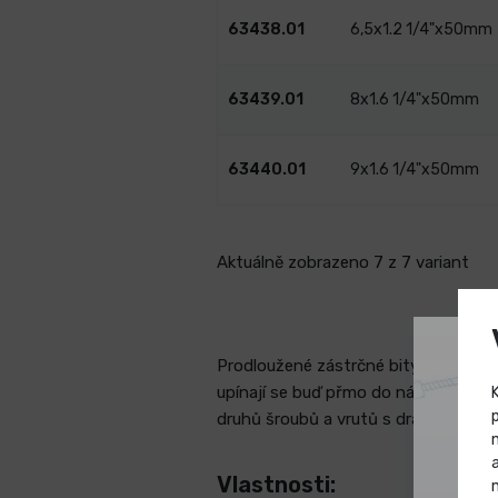
63438.01
6,5x1.2 1/4"x50mm
63439.01
8x1.6 1/4"x50mm
63440.01
9x1.6 1/4"x50mm
Aktuálně zobrazeno 7 z 7 variant
Prodloužené zástrčné bity s plochou 
upínají se buď přmo do nářadí nebo 
druhů šroubů a vrutů s drážkou pro 
Vlastnosti: