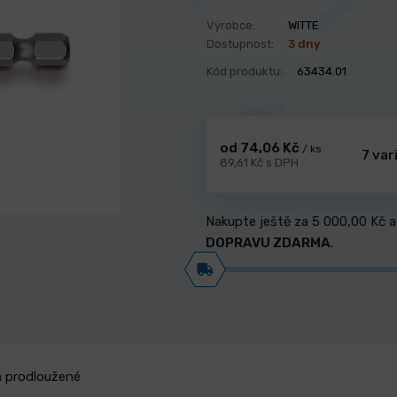
Výrobce:
WITTE
Dostupnost:
3 dny
Kód produktu:
63434.01
od 74,06 Kč
/ ks
7 var
89,61 Kč s DPH
Nakupte ještě za
5 000,00 Kč
a
DOPRAVU ZDARMA
.
 prodloužené