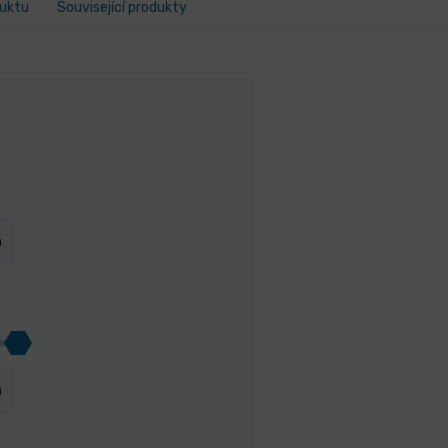
duktu
Související produkty
m
m