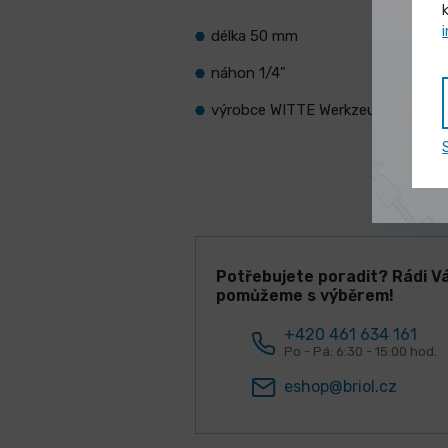
délka 50 mm
náhon 1/4"
výrobce WITTE Werkzeuge
Potřebujete poradit? Rádi V
pomůžeme s výběrem!
+420 461 634 161
Po - Pá: 6:30 - 15:00 hod.
eshop@briol.cz