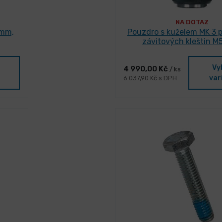
NA DOTAZ
 mm,
Pouzdro s kuželem MK 3 p
závitových kleštin M
Vy
4 990,00 Kč
/ ks
var
6 037,90 Kč s DPH