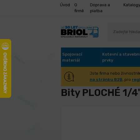
Úvod
O
Doprava a
Katalog
firmě
platba
Spojovací
Kotevní a stavebn
materiál
prvky
Jste firma nebo živnostník
Úvod
Dílna, dům, zahrada
Bity
na stránku B2B
, pro
reg
Bity PLOCHÉ 1/4