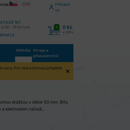
ontakt
Příhlásit
se
61 634 161
0 Kč
0
: 6:30 - 15:00 hod.
s DPH
briol.cz
Měřidla
Stroje a
příslušenství
í ceny. Pro více informací přejděte
rodloužené
ochou drážkou v délce 50 mm. Bity
 a elektrickém nářadí...