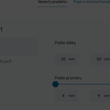
Varianty produktu
Popis a vlastnosti pro
nt
Podle délky
mm
m
M1,6x3“
Podle průměru
mm
m