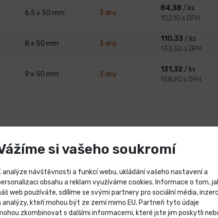
84,38
/ ks
6.5 x 50 mm
3 dny
102,10 s DPH
110,33
/ ks
8 x 50 mm
3 dny
133,50 s DPH
131,32
/ ks
9 x 50 mm
3 dny
158,90 s DPH
Vážíme si vašeho soukromí
drážkou v délce 50 mm. Bity jsou určeny pro použití v ručním a el
v kombinaci s držáky nástrčných bitů. Ploché bity se používají p
K analýze návštěvnosti a funkcí webu, ukládání vašeho nastavení a
personalizaci obsahu a reklam využíváme cookies. Informace o tom, ja
plochý šroubovák.
náš web používáte, sdílíme se svými partnery pro sociální média, inzerc
Výprodej skladových záso
a analýzy, kteří mohou být ze zemí mimo EU. Partneři tyto údaje
mohou zkombinovat s dalšími informacemi, které jste jim poskytli neb