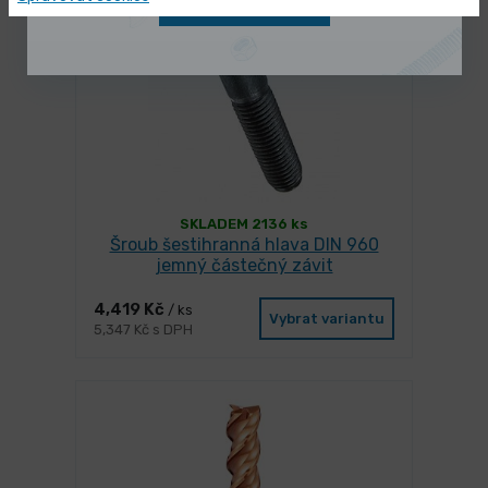
Zobrazit nabídku
SKLADEM 2136 ks
Šroub šestihranná hlava DIN 960
jemný částečný závit
4,419 Kč
/ ks
Vybrat variantu
5,347 Kč s DPH