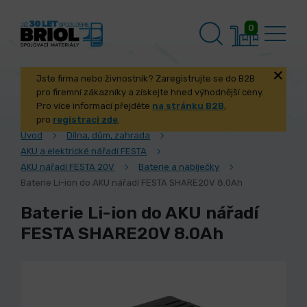
0
Jste firma nebo živnostník? Zaregistrujte se do B2B
pro firemní zákazníky a získejte hned výhodnější ceny.
Pro více informací přejděte
na stránku B2B
,
pro
registraci zde
.
Úvod
Dílna, dům, zahrada
AKU a elektrické nářadí FESTA
AKU nářadí FESTA 20V
Baterie a nabíječky
Baterie Li-ion do AKU nářadí FESTA SHARE20V 8.0Ah
Baterie Li-ion do AKU nářadí
FESTA SHARE20V 8.0Ah