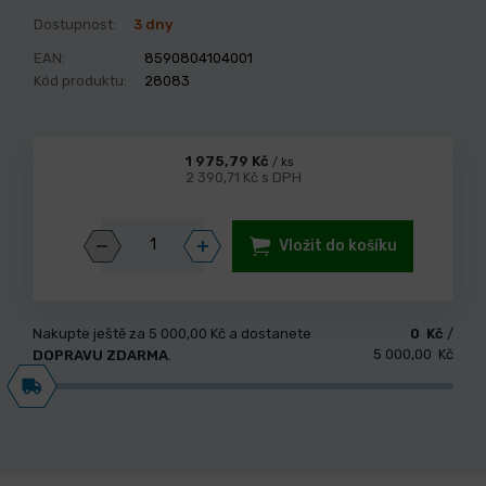
Dostupnost:
3 dny
EAN:
8590804104001
Kód produktu:
28083
1 975,79 Kč
/ ks
2 390,71 Kč s DPH
Vložit do košíku
Nakupte ještě za
5 000,00 Kč
a dostanete
0 Kč
/
5 000,00 Kč
DOPRAVU ZDARMA
.