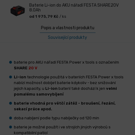
Baterie Li-ion do AKU nářadí FESTA SHARE20V
8.0Ah
od 1 975,79 Kč
/ ks
Popis a vlastnosti produktu
Související produkty
baterie pro AKU nářadí FESTA Power x tools s označením
SHARE
20 V
Li-ion
technologie použitá v bateriích FESTA Power x tools
nabízí možnost dobíjet baterie kdykoliv - bez snižování
jejich kapacity, u
Li-ion
baterií také dochází k jen
velmi
pomalému samovybíjení
baterie vhodná pro větčí zátěž - broušení, řezání,
sekací práce apod.
doba nabíjení podle typu nabíječky od 120 min
baterie je možné použít i ve strojích jiných výrobců s
kompatibilní paticí