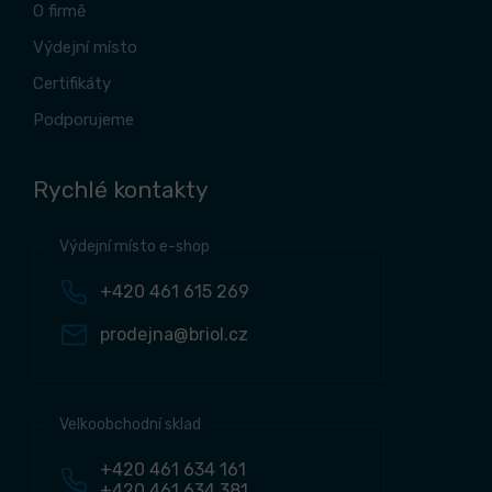
O firmě
Výdejní místo
Certifikáty
Podporujeme
Rychlé kontakty
Výdejní místo e-shop
+420 461 615 269
prodejna@briol.cz
Velkoobchodní sklad
+420 461 634 161
+420 461 634 381