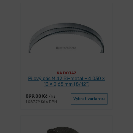
NA DOTAZ
Pilový pás M 42 Bi-metal – 4 030 ×
13 × 0,65 mm (8/12“)
899,00 Kč
/ ks
Vybrat variantu
1 087,79 Kč s DPH