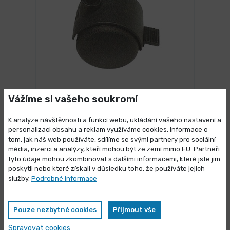
3 dny
Vážíme si vašeho soukromí
Nábytkové kolo BA s brzdou
K analýze návštěvnosti a funkcí webu, ukládání vašeho nastavení a
18,200 Kč
/ ks
Vybrat variantu
personalizaci obsahu a reklam využíváme cookies. Informace o
22,02 Kč s DPH
tom, jak náš web používáte, sdílíme se svými partnery pro sociální
média, inzerci a analýzy, kteří mohou být ze zemí mimo EU. Partneři
Výprodej skladových zásob
tyto údaje mohou zkombinovat s dalšími informacemi, které jste jim
poskytli nebo které získali v důsledku toho, že používáte jejich
Vybrané produkty nyní pořídíte za
služby.
Podrobné informace
zvýhodněnou cenu
Mohlo by se Vám líbit
Pouze nezbytné cookies
Přijmout vše
Spravovat cookies