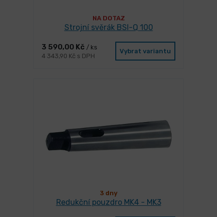
NA DOTAZ
Strojní svěrák BSI-Q 100
3 590,00 Kč
/ ks
Vybrat variantu
4 343,90 Kč s DPH
3 dny
Redukční pouzdro MK4 - MK3