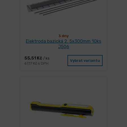
3 dny
Elektroda bazická 2. 5x300mm 10ks
J506
55,51 Kč
/ ks
Vybrat variantu
67,17 Kč s DPH