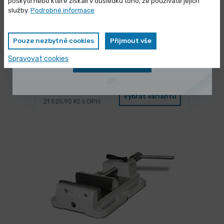
poskytli nebo které získali v důsledku toho, že používáte jejich
Vybrané produkty nyní pořídíte za
služby.
Podrobné informace
zvýhodněnou cenu
Pouze nezbytné cookies
Přijmout vše
3 dny
Spravovat cookies
Zobrazit nabídku
Odsávání AS 1400 pro pásové brusky
na kov
17 790,00 Kč
/ ks
Vybrat variantu
21 525,90 Kč s DPH