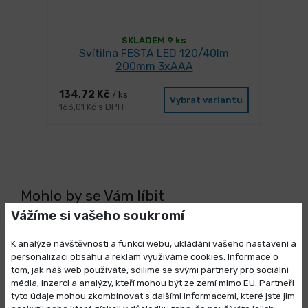
SKLADEM 9 ks
Svítilna FESTA LED 120/40lm
200mm 3xAAA
134,72 Kč
/ ks
Vybrat variantu
163,01 Kč s DPH
Mohlo by se Vám líbit
Vážíme si vašeho soukromí
K analýze návštěvnosti a funkcí webu, ukládání vašeho nastavení a
personalizaci obsahu a reklam využíváme cookies. Informace o
tom, jak náš web používáte, sdílíme se svými partnery pro sociální
média, inzerci a analýzy, kteří mohou být ze zemí mimo EU. Partneři
Výprodej skladových zásob
tyto údaje mohou zkombinovat s dalšími informacemi, které jste jim