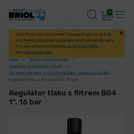
0
Jste firma nebo živnostník? Zaregistrujte se do B2B
pro firemní zákazníky a získejte hned výhodnější ceny.
Pro více informací přejděte
na stránku B2B
,
pro
registraci zde
.
Úvod
Stroje a příslušenství
Technika na stlačený vzduch
Úpravné jednotky a regulátory tlaku - řada Aircraft BG
Regulátor tlaku s filtrem BG4 1", 16 bar
Regulátor tlaku s filtrem BG4
1", 16 bar