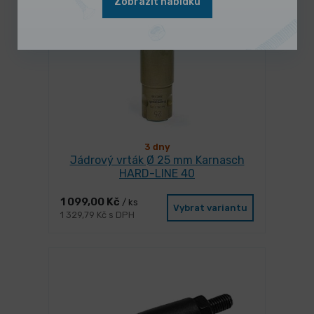
Zobrazit nabídku
3 dny
Jádrový vrták Ø 25 mm Karnasch
HARD-LINE 40
1 099,00 Kč
/ ks
Vybrat variantu
1 329,79 Kč s DPH