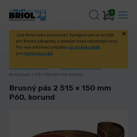
0
Jste firma nebo živnostník? Zaregistrujte se do B2B
pro firemní zákazníky a získejte hned výhodnější ceny.
Pro více informací přejděte
na stránku B2B
,
pro
registraci zde
.
Úvod
Stroje a příslušenství
Dřevoobráběcí stroje
Brusné pásy na dřevo
Brusný pás 2 515 × 150 mm P60, korund
Brusný pás 2 515 × 150 mm
P60, korund