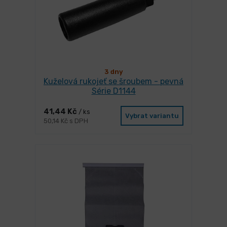
3 dny
Kuželová rukojeť se šroubem - pevná
Série D1144
41,44 Kč
/ ks
Vybrat variantu
50,14 Kč s DPH