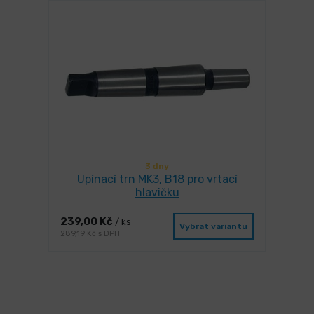
3 dny
Upínací trn MK3, B18 pro vrtací
hlavičku
239,00 Kč
/ ks
Vybrat variantu
289,19 Kč s DPH