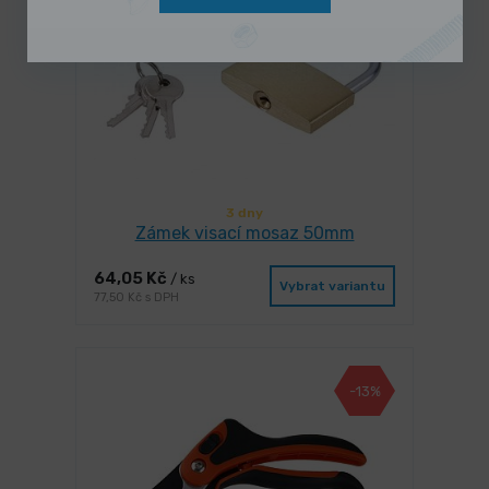
3 dny
Zámek visací mosaz 50mm
64,05 Kč
/ ks
Vybrat variantu
77,50 Kč s DPH
-13%