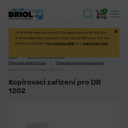
0
Jste firma nebo živnostník? Zaregistrujte se do B2B pro
firemní zákazníky a získejte hned výhodnější ceny. Pro více
informací přejděte
na stránku B2B
, pro
registraci zde
.
Úvod
Stroje a příslušenství
Dřevoobráběcí stroje
Příslušenství pro soustruhy
Kopírovací zařízení pro DB 1202
Kopírovací zařízení pro DB
1202