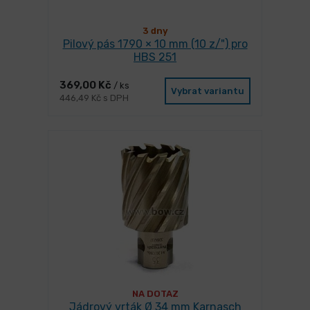
3 dny
Pilový pás 1790 × 10 mm (10 z/") pro
HBS 251
369,00 Kč
/ ks
Vybrat variantu
446,49 Kč s DPH
NA DOTAZ
Jádrový vrták Ø 34 mm Karnasch