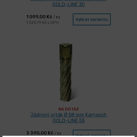
GOLD-LINE 30
1 099,00 Kč
/ ks
Vybrat variantu
1 329,79 Kč s DPH
NA DOTAZ
Jádrový vrták Ø 58 mm Karnasch
GOLD-LINE 55
3 390,00 Kč
/ ks
Vybrat variantu