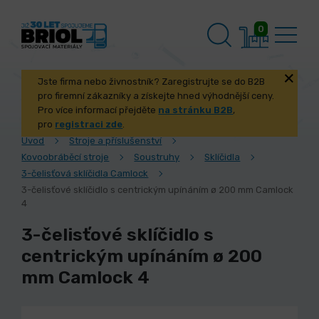
0
Jste firma nebo živnostník? Zaregistrujte se do B2B
pro firemní zákazníky a získejte hned výhodnější ceny.
Pro více informací přejděte
na stránku B2B
,
pro
registraci zde
.
Úvod
Stroje a příslušenství
Kovoobráběcí stroje
Soustruhy
Sklíčidla
3-čelisťová sklíčidla Camlock
3-čelisťové sklíčidlo s centrickým upínáním ø 200 mm Camlock
4
3-čelisťové sklíčidlo s
centrickým upínáním ø 200
mm Camlock 4