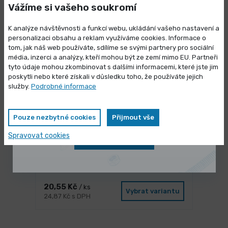
4 101,90 Kč s DPH
Vážíme si vašeho soukromí
K analýze návštěvnosti a funkcí webu, ukládání vašeho nastavení a
personalizaci obsahu a reklam využíváme cookies. Informace o
tom, jak náš web používáte, sdílíme se svými partnery pro sociální
média, inzerci a analýzy, kteří mohou být ze zemí mimo EU. Partneři
Výprodej skladových zásob
tyto údaje mohou zkombinovat s dalšími informacemi, které jste jim
poskytli nebo které získali v důsledku toho, že používáte jejich
Vybrané produkty nyní pořídíte za
služby.
Podrobné informace
zvýhodněnou cenu
Pouze nezbytné cookies
Přijmout vše
Spravovat cookies
Zobrazit nabídku
3 dny
Váleček Polyakryl 180, pr.
8x44x13mm
20,55 Kč
/ ks
Vybrat variantu
24,87 Kč s DPH