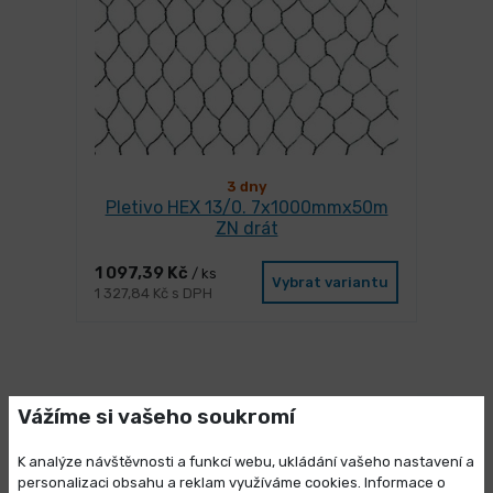
3 dny
Pletivo HEX 13/0. 7x1000mmx50m
ZN drát
1 097,39 Kč
/ ks
Vybrat variantu
1 327,84 Kč s DPH
Vážíme si vašeho soukromí
Mohlo by se Vám líbit
K analýze návštěvnosti a funkcí webu, ukládání vašeho nastavení a
personalizaci obsahu a reklam využíváme cookies. Informace o