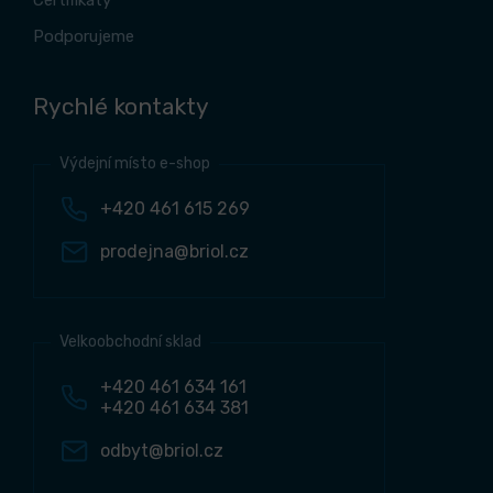
Certifikáty
Podporujeme
Rychlé kontakty
Výdejní místo e-shop
+420 461 615 269
prodejna@briol.cz
Velkoobchodní sklad
+420 461 634 161
+420 461 634 381
odbyt@briol.cz