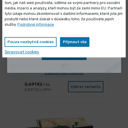
tom, jak náš web používáte, sdílíme se svými partnery pro sociální
média, inzerci a analýzy, kteří mohou být ze zemí mimo EU. Partneři
Výprodej skladových zásob
tyto údaje mohou zkombinovat s dalšími informacemi, které jste jim
poskytli nebo které získali v důsledku toho, že používáte jejich
Vybrané produkty nyní pořídíte za
služby.
Podrobné informace
zvýhodněnou cenu
Pouze nezbytné cookies
Přijmout vše
Spravovat cookies
Zobrazit nabídku
SKLADEM 17192 ks
Vrut RAPI-TEC SD univerzální se
zápustnou hlavou
0,691 Kč
/ ks
Vybrat variantu
0,837 Kč s DPH