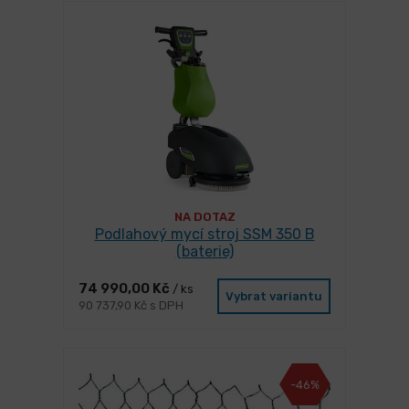
NA DOTAZ
Podlahový mycí stroj SSM 350 B
(baterie)
74 990,00 Kč
/ ks
Vybrat variantu
90 737,90 Kč s DPH
-46%