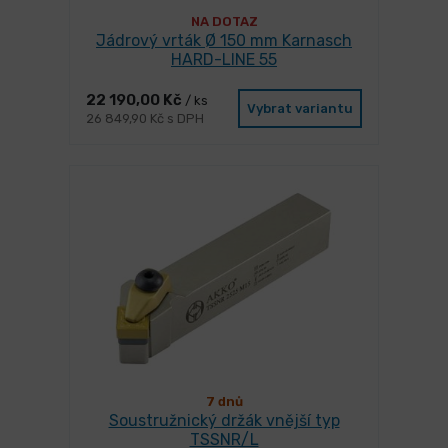
NA DOTAZ
Jádrový vrták Ø 150 mm Karnasch
HARD-LINE 55
22 190,00 Kč
/ ks
Vybrat variantu
26 849,90 Kč s DPH
7 dnů
Soustružnický držák vnější typ
TSSNR/L