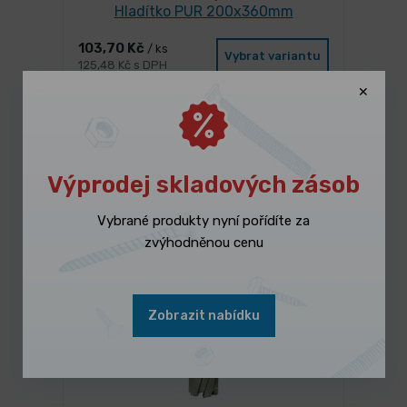
Hladítko PUR 200x360mm
103,70 Kč
/ ks
Vybrat variantu
125,48 Kč s DPH
Výprodej skladových zásob
Mohlo by se Vám líbit
Vybrané produkty nyní pořídíte za
zvýhodněnou cenu
Zobrazit nabídku