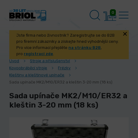
0
Jste firma nebo živnostník? Zaregistrujte se do B2B
pro firemní zákazníky a získejte hned výhodnější ceny.
Pro více informací přejděte
na stránku B2B
,
pro
registraci zde
.
Úvod
Stroje a příslušenství
Kovoobráběcí stroje
Frézky
Kleštiny a kleštinové upínače
Sada upínače MK2/M10/ER32 a kleštin 3-20 mm (18 ks)
Sada upínače MK2/M10/ER32 a
kleštin 3-20 mm (18 ks)