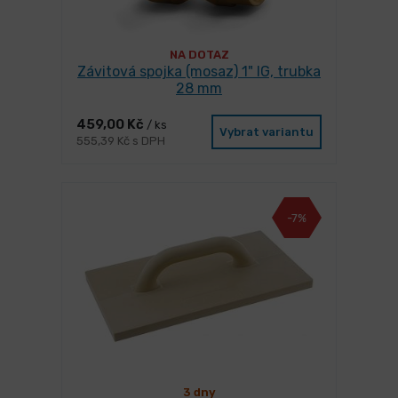
NA DOTAZ
Závitová spojka (mosaz) 1" IG, trubka
28 mm
459,00 Kč
/ ks
Vybrat variantu
555,39 Kč s DPH
-7%
3 dny