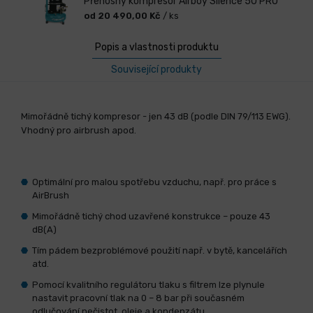
Přenosný kompresor Airboy Silence 50 PRO
od 20 490,00 Kč
/ ks
Popis a vlastnosti produktu
Související produkty
Mimořádně tichý kompresor - jen 43 dB (podle DIN 79/113 EWG).
Vhodný pro airbrush apod.
Optimální pro malou spotřebu vzduchu, např. pro práce s
AirBrush
Mimořádně tichý chod uzavřené konstrukce – pouze 43
dB(A)
Tím pádem bezproblémové použití např. v bytě, kancelářích
atd.
Pomocí kvalitního regulátoru tlaku s filtrem lze plynule
nastavit pracovní tlak na 0 – 8 bar při současném
odlučování nečistot, oleje a kondenzátu