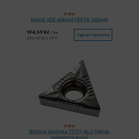
3 dny
Kleště VDE očkové FESTA 160mm
194,59 Kč
/ ks
Vybrat variantu
235,45 Kč s DPH
3 dny
Břitová destička TCGT-ALU (hliník,
neželezné kovy)