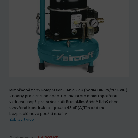
Mimořádně tichý kompresor - jen 43 dB (podle DIN 79/113 EWG).
Vhodný pro airbrush apod. Optimální pro malou spotřebu
vzduchu, např. pro práce s AirBrushMimořádně tichý chod
uzavřené konstrukce – pouze 43 dB(A)Tím pádem
bezproblémové použití např. v…
Zobrazit více
Dostupnost:
NA DOTAZ