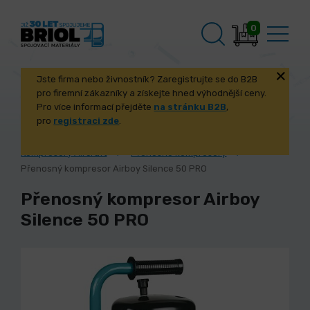
0
Jste firma nebo živnostník? Zaregistrujte se do B2B
pro firemní zákazníky a získejte hned výhodnější ceny.
Pro více informací přejděte
na stránku B2B
,
pro
registraci zde
.
Úvod
Stroje a příslušenství
Kompresory Aircraft
Přenosné kompresory
Přenosný kompresor Airboy Silence 50 PRO
Přenosný kompresor Airboy
Silence 50 PRO