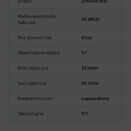
Otáčky
2900ot/min
Hladina akustického
43 dB(A)
tlaku LpA
Max. provozní tlak
8 bar
Objem tlakové nádoby
9 l
Plnící výkon cca
33 l/min
Sací výkon cca
50 l/min
Kompresní systém
zapouzdřený
Válce/stupně
1/1