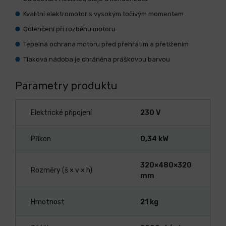
Kvalitní elektromotor s vysokým točivým momentem
Odlehčení při rozběhu motoru
Tepelná ochrana motoru před přehřátím a přetížením
Tlaková nádoba je chráněna práškovou barvou
Parametry produktu
Elektrické připojení
230 V
Příkon
0,34 kW
320×480×320
Rozměry (š × v × h)
mm
Hmotnost
21 kg