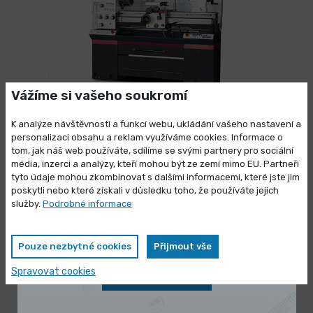
Vážíme si vašeho soukromí
3 dny
Soustruh OPTIturn TM 3610 D
K analýze návštěvnosti a funkcí webu, ukládání vašeho nastavení a
personalizaci obsahu a reklam využíváme cookies. Informace o
211 990,00 Kč
/ ks
tom, jak náš web používáte, sdílíme se svými partnery pro sociální
Vybrat variantu
256 507,90 Kč s DPH
média, inzerci a analýzy, kteří mohou být ze zemí mimo EU. Partneři
Výprodej skladových zásob
tyto údaje mohou zkombinovat s dalšími informacemi, které jste jim
poskytli nebo které získali v důsledku toho, že používáte jejich
Vybrané produkty nyní pořídíte za
služby.
Podrobné informace
zvýhodněnou cenu
Pouze nezbytné cookies
Přijmout vše
Spravovat cookies
Zobrazit nabídku