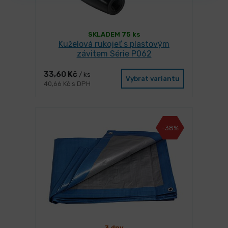
SKLADEM 75 ks
Kuželová rukojeť s plastovým
závitem Série P062
33,60 Kč
/ ks
Vybrat variantu
40,66 Kč s DPH
-38%
3 dny