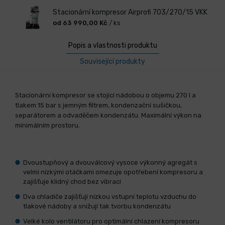
Stacionární kompresor Airprofi 703/270/15 VKK
od 63 990,00 Kč
/ ks
Popis a vlastnosti produktu
Související produkty
Stacionární kompresor se stojící nádobou o objemu 270 l a
tlakem 15 bar s jemným filtrem, kondenzační sušičkou,
separátorem a odvaděčem kondenzátu. Maximální výkon na
minimálním prostoru.
Dvoustupňový a dvouválcový vysoce výkonný agregát s
velmi nízkými otáčkami omezuje opotřebení kompresoru a
zajišťuje klidný chod bez vibrací
Dva chladiče zajišťují nízkou vstupní teplotu vzduchu do
tlakové nádoby a snižují tak tvorbu kondenzátu
Velké kolo ventilátoru pro optimální chlazení kompresoru