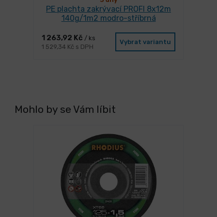
PE plachta zakrývací PROFI 8x12m
140g/1m2 modro-stříbrná
1 263,92 Kč
/ ks
Vybrat variantu
1 529,34 Kč s DPH
Mohlo by se Vám líbit