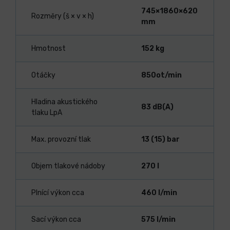
745×1860×620
Rozměry (š × v × h)
mm
Hmotnost
152 kg
Otáčky
850ot/min
Hladina akustického
83 dB(A)
tlaku LpA
Max. provozní tlak
13 (15) bar
Objem tlakové nádoby
270 l
Plnící výkon cca
460 l/min
Sací výkon cca
575 l/min