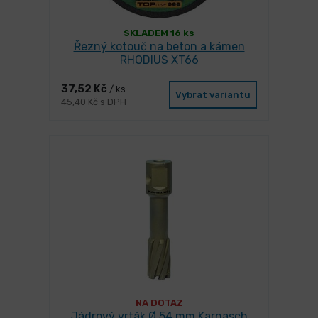
SKLADEM 16 ks
Řezný kotouč na beton a kámen
RHODIUS XT66
37,52 Kč
/ ks
Vybrat variantu
45,40 Kč s DPH
NA DOTAZ
Jádrový vrták Ø 54 mm Karnasch