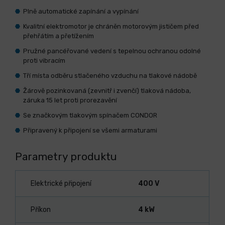
Plně automatické zapínání a vypínání
Kvalitní elektromotor je chráněn motorovým jističem před
přehřátím a přetížením
Pružné pancéřované vedení s tepelnou ochranou odolné
proti vibracím
Tří místa odběru stlačeného vzduchu na tlakové nádobě
Žárově pozinkovaná (zevnitř i zvenčí) tlaková nádoba,
záruka 15 let proti prorezavění
Se značkovým tlakovým spínačem CONDOR
Připravený k připojení se všemi armaturami
Parametry produktu
Elektrické připojení
400 V
Příkon
4 kW