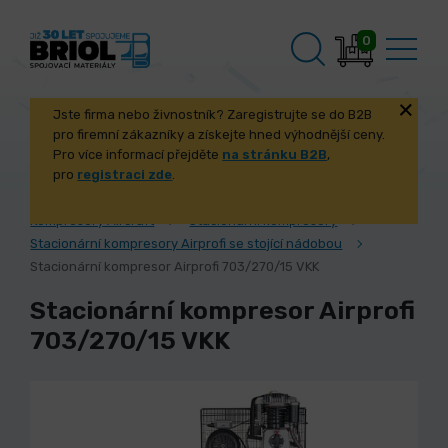
0
Jste firma nebo živnostník? Zaregistrujte se do B2B
pro firemní zákazníky a získejte hned výhodnější ceny.
Pro více informací přejděte
na stránku B2B
,
pro
registraci zde
.
Úvod
Stroje a příslušenství
Kompresory Aircraft
Stacionární kompresory
Stacionární kompresory Airprofi se stojící nádobou
Stacionární kompresor Airprofi 703/270/15 VKK
Stacionární kompresor Airprofi
703/270/15 VKK