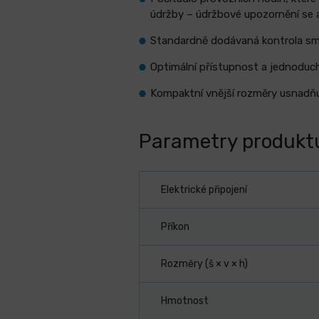
údržby – údržbové upozornění se a
Standardně dodávaná kontrola sm
Optimální přístupnost a jednoduch
Kompaktní vnější rozměry usnadňu
Parametry produkt
Elektrické připojení
Příkon
Rozměry (š × v × h)
Hmotnost