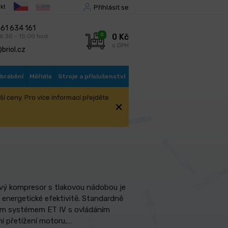
Příhlásit se
kt
61 634 161
0
0 Kč
 6:30 - 15:00 hod.
s DPH
briol.cz
obrábění
Měřidla
Stroje a příslušenství
í ceny. Pro více informací přejděte
 řada A-K-MAX
ový kompresor s tlakovou nádobou je
 energetické efektivitě. Standardně
cím systémem ET IV s ovládáním
ní přetížení motoru,…