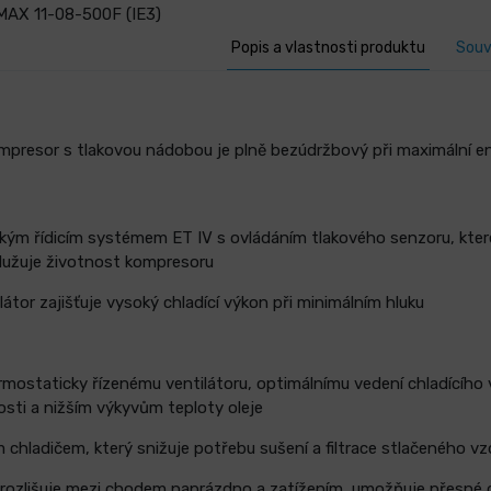
MAX 11-08-500F (IE3)
Popis a vlastnosti produktu
Souv
mpresor s tlakovou nádobou je plně bezúdržbový při maximální ene
ým řídicím systémem ET IV s ovládáním tlakového senzoru, které
dlužuje životnost kompresoru
látor zajišťuje vysoký chladící výkon při minimálním hluku
ermostaticky řízenému ventilátoru, optimálnímu vedení chladícího
osti a nižším výkyvům teploty oleje
hladičem, který snižuje potřebu sušení a filtrace stlačeného v
 rozlišuje mezi chodem naprázdno a zatížením, umožňuje přesné d