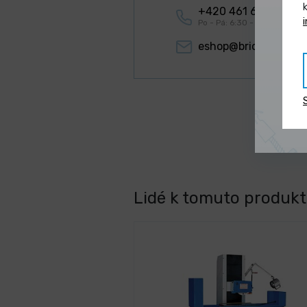
+420 461 634 161
Po - Pá: 6:30 - 15:00 hod.
eshop@briol.cz
Lidé k tomuto produktu