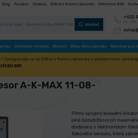
Blog
Poradna
Výdejna
B2B pro firemní zákazníky
Reference B2B
Konta
+420 4
Po - Pá:
Hledat
eshop@
 prvky
Chemické výrobky
Brusivo
Dílna, dům, zahrada
Nástroje pro 
? Zaregistrujte se do B2B pro firemní zákazníky a získejte hned výhodnějš
presory Aircraft
Šroubové kompresory
Šroubové kompresory
istraci zde
.
vé nádobě
Šroubový kompresor A-K-MAX 11-08-500F (IE3)
esor A-K-MAX 11-08-
Přímo spojený koaxiální šroub
plně bezúdržbový při maximální
dodávaný s elektronickým řídi
tlakového senzoru, které zabrá