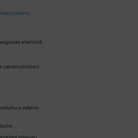
isející produkty
rgetické efektivitě.
 zabrání přetížení
 vzduchu a velkému
zduchu
održení intervalů