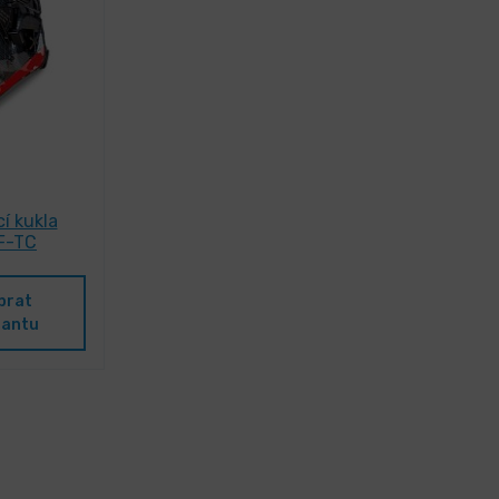
í kukla
 F-TC
brat
iantu