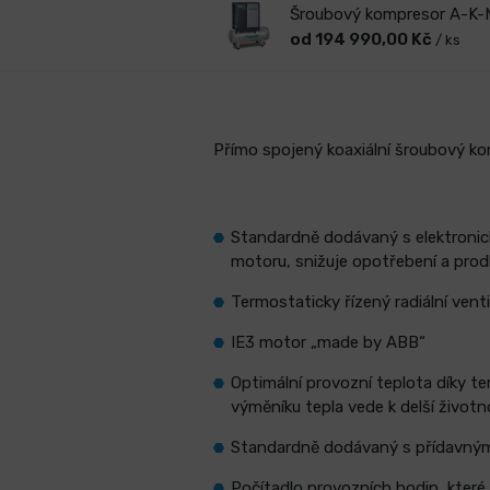
Šroubový kompresor A-K-
od 194 990,00 Kč
/ ks
Přímo spojený koaxiální šroubový ko
Standardně dodávaný s elektronick
motoru, snižuje opotřebení a pro
Termostaticky řízený radiální venti
IE3 motor „made by ABB“
Optimální provozní teplota díky t
výměníku tepla vede k delší životn
Standardně dodávaný s přídavným c
Počítadlo provozních hodin, které