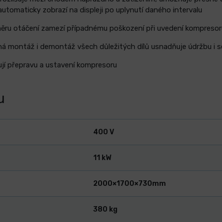
utomaticky zobrazí na displeji po uplynutí daného intervalu
ěru otáčení zamezí případnému poškození při uvedení kompresor
á montáž i demontáž všech důležitých dílů usnadňuje údržbu i s
jí přepravu a ustavení kompresoru
u
400 V
11 kW
2000×1700×730mm
380 kg