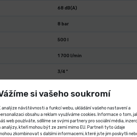
68 dB(A)
8 bar
500 l
1 700 l/min
3/4 "
Vážíme si vašeho soukromí
K analýze návštěvnosti a funkcí webu, ukládání vašeho nastavení a
personalizaci obsahu a reklam využíváme cookies. Informace o tom, ja
náš web používáte, sdílíme se svými partnery pro sociální média, inzerc
ám
Výprodej skladových záso
a analýzy, kteří mohou být ze zemí mimo EU. Partneři tyto údaje
mohou zkombinovat s dalšími informacemi, které jste jim poskytli neb