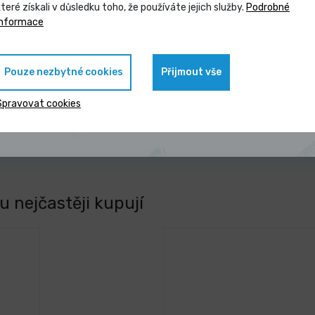
které získali v důsledku toho, že používáte jejich služby.
Podrobné
Vybrané produkty nyní pořídíte za
informace
zvýhodněnou cenu
Pouze nezbytné cookies
Přijmout vše
Zobrazit nabídku
Spravovat cookies
 nejčastěji kupují