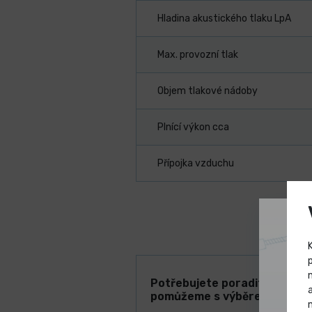
Hladina akustického tlaku LpA
Max. provozní tlak
Objem tlakové nádoby
Plnící výkon cca
Přípojka vzduchu
Potřebujete poradit? Rádi V
pomůžeme s výběrem!