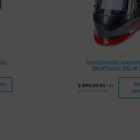
3 dny
x0.
Samostmívací svařovac
VarioProtect XXL-W
antu
Vy
2 890,00 Kč
/ ks
var
3 496,90 Kč s DPH