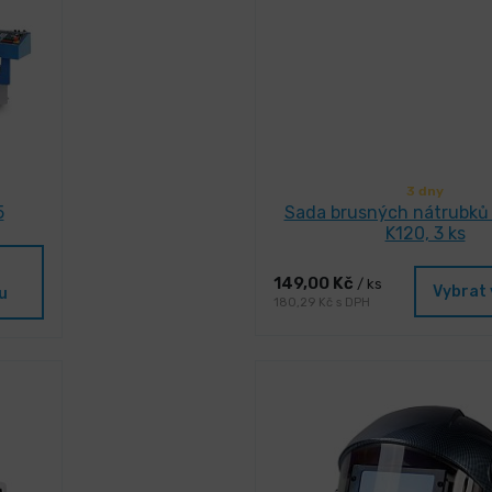
3 dny
5
Sada brusných nátrubků
K120, 3 ks
149,00 Kč
/ ks
Vybrat 
u
180,29 Kč s DPH