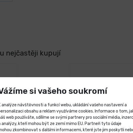
 nejčastěji kupují
Vážíme si vašeho soukromí
K analýze návštěvnosti a funkcí webu, ukládání vašeho nastavení a
personalizaci obsahu a reklam využíváme cookies. Informace o tom, ja
náš web používáte, sdílíme se svými partnery pro sociální média, inzerc
Výprodej skladových záso
a analýzy, kteří mohou být ze zemí mimo EU. Partneři tyto údaje
mohou zkombinovat s dalšími informacemi, které jste jim poskytli neb