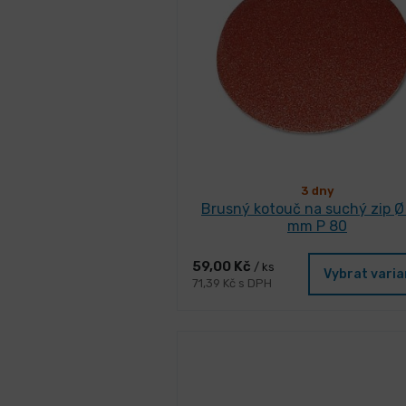
3 dny
Brusný kotouč na suchý zip Ø
mm P 80
59,00 Kč
/ ks
Vybrat vari
71,39 Kč s DPH