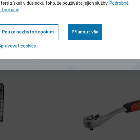
které získali v důsledku toho, že používáte jejich služby.
Podrobné
Vybrané produkty nyní pořídíte za
informace
zvýhodněnou cenu
NA DOTAZ
Kleštinový upínač MK2 / 
Pouze nezbytné cookies
Přijmout vše
antu
Vy
3 490,00 Kč
/ ks
Zobrazit nabídku
Spravovat cookies
var
4 222,90 Kč s DPH