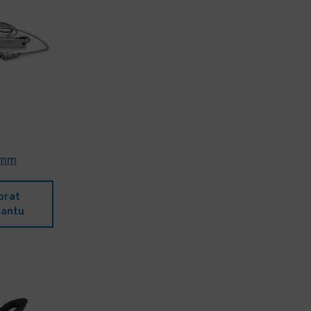
0 mm
brat
iantu