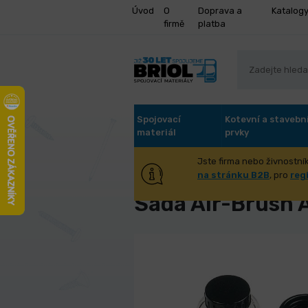
Úvod
O
Doprava a
Katalog
firmě
platba
Spojovací
Kotevní a stavebn
materiál
prvky
Jste firma nebo živnostník
Úvod
Stroje a příslušenství
Pne
na stránku B2B
, pro
reg
Sada Air-Brush 