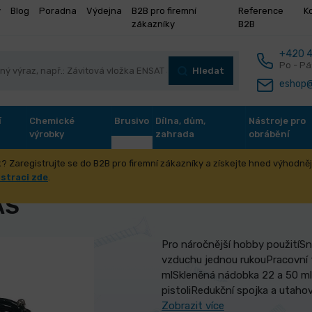
y
Blog
Poradna
Výdejna
B2B pro firemní
Reference
K
zákazníky
B2B
+420 4
Po - Pá
Hledat
eshop@
í
Chemické
Brusivo
Dílna, dům,
Nástroje pro
výrobky
zahrada
obrábění
? Zaregistrujte se do B2B pro firemní zákazníky a získejte hned výhodnějš
umatické nářadí
Stříkací pistole
Sada Air-Brush AS
istraci zde
.
AS
Pro náročnější hobby použitíS
vzduchu jednou rukouPracovní 
mlSkleněná nádobka 22 a 50 ml
pistoliRedukční spojka a utahova
Zobrazit více