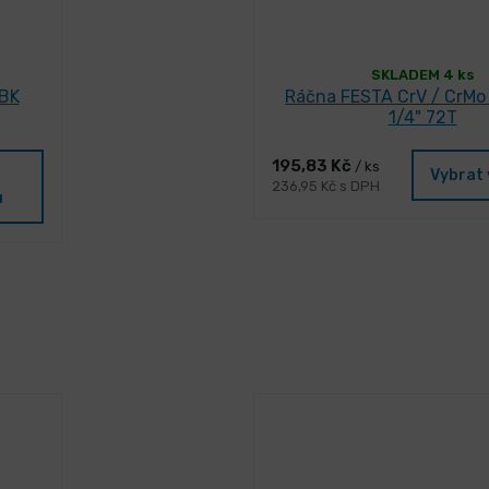
SKLADEM 4 ks
 BK
Ráčna FESTA CrV / CrMo
1/4" 72T
195,83 Kč
/ ks
Vybrat 
236,95 Kč s DPH
u