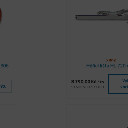
3 dny
 305
Měřící lišta ML 72
Vy
8 790,00 Kč
/ ks
antu
var
10 635,90 Kč s DPH