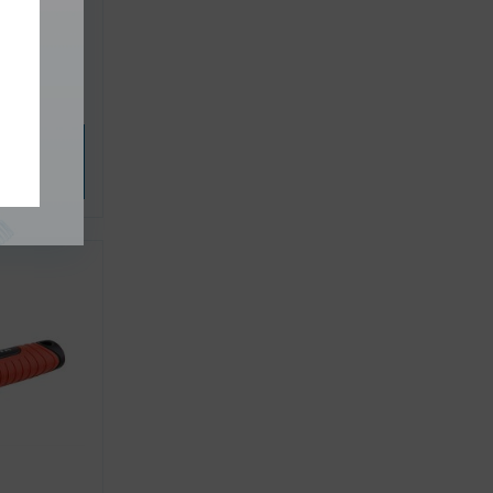
M10 / ER25
brat
iantu