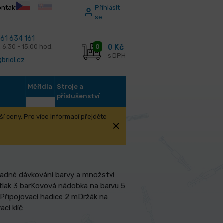
ontakt
Příhlásit
se
61 634 161
0 Kč
0
: 6:30 - 15:00 hod.
s DPH
briol.cz
Měřidla
Stroje a
příslušenství
í ceny. Pro více informací přejděte
nadné dávkování barvy a množství
tlak 3 barKovová nádobka na barvu 5
Připojovací hadice 2 mDržák na
cí klíč