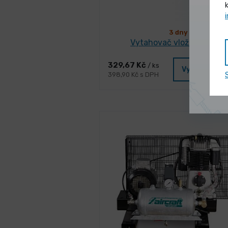
3 dny
Vytahovač vložek V-COIL
329,67 Kč
/ ks
Vybrat vari
398,90 Kč s DPH