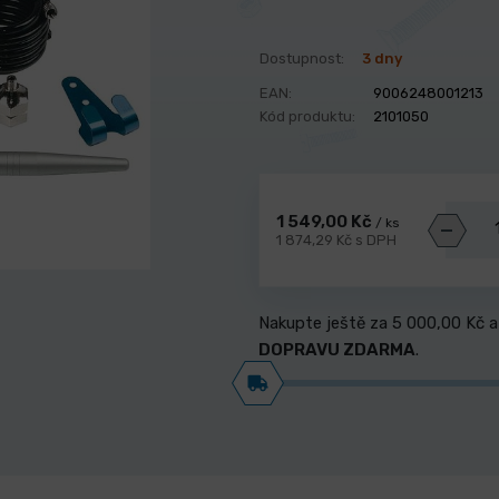
Dostupnost:
3 dny
EAN:
9006248001213
Kód produktu:
2101050
1 549,00 Kč
/ ks
1 874,29 Kč s DPH
Nakupte ještě za
5 000,00 Kč
a
DOPRAVU ZDARMA
.