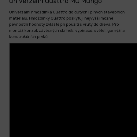
univerzální Quattro MQ Mungo
Univerzální hmoždinka Quattro do dutých i plných stavebních
materiálů. Hmoždinky Quattro poskytují nejvyšší možné
pevnostní hodnoty zvláště při použití s vruty do dřeva. Pro
montáž konzol, závěsných skříněk, vypínačů, světel, garnýží a
konstrukčních prvků.