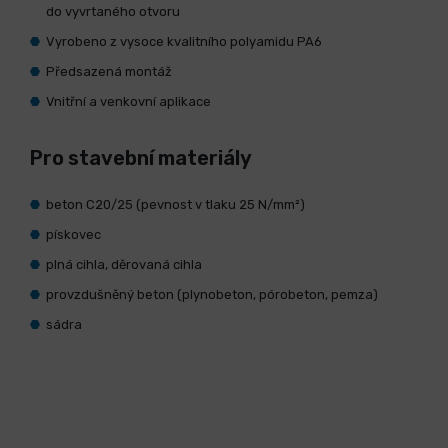
do vyvrtaného otvoru
Vyrobeno z vysoce kvalitního polyamidu PA6
Předsazená montáž
Vnitřní a venkovní aplikace
Pro stavební materiály
beton C20/25 (pevnost v tlaku 25 N/mm²)
pískovec
plná cihla, děrovaná cihla
provzdušněný beton (plynobeton, pórobeton, pemza)
sádra