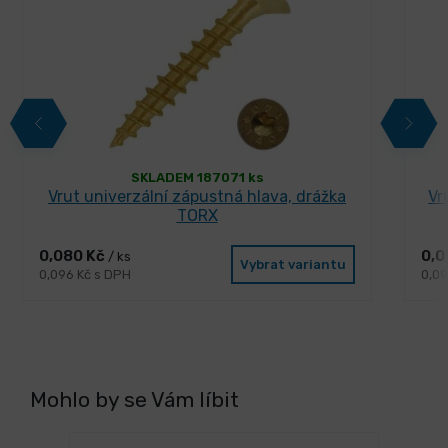
SKLADEM 187071 ks
Vrut univerzální zápustná hlava, drážka
Vr
TORX
0,080 Kč
0,0
/ ks
Vybrat variantu
0,096 Kč s DPH
0,09
Mohlo by se Vám líbit