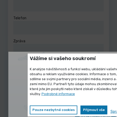
Telefon
Zpráva
Vážíme si vašeho soukromí
K analýze návštěvnosti a funkcí webu, ukládání vašeh
obsahu a reklam využíváme cookies. Informace o tom,
sdílíme se svými partnery pro sociální média, inzerci a
Výprodej skladovýc
zemí mimo EU. Partneři tyto údaje mohou zkombinovat 
které jste jim poskytli nebo které získali v důsledku to
služby.
Podrobné informace
Odeslat zprávu
Vybrané produkty nyní pořídíte za zv
Odesláním souhlasím se
zpracováním osobních údajů
Pouze nezbytné cookies
Přijmout vše
Spr
Zobrazit nabídku