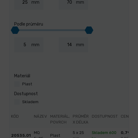
mm
mm
Podle průměru
mm
mm
Materiál
Plast
Dostupnost
Skladem
KÓD
NÁZEV
MATERIÁL,
PRŮMĚR
DOSTUPNOST
CENA
POVRCH
X DÉLKA
MQ
5 x 25
Skladem 600
0,79
/ k
20535.01
Plast