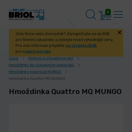
0
Jste firma nebo živnostník? Zaregistrujte se do B2B
pro firemní zákazníky a získejte hned výhodnější ceny.
Pro více informací přejděte
na stránku B2B
,
pro
registraci zde
.
Úvod
Kotevní a stavební prvky
Hmoždinky do stavebních materiálů
Hmoždinky nylonové MUNGO
Hmoždinka Quattro MQ MUNGO
Hmoždinka Quattro MQ MUNGO