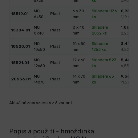
5x25
mm
ks
0,95 s D
MQ
6 x 30
Skladem 1136
0,98
/ k
18519.01
Plast
6x30
mm
ks
1,19 s DP
MQ
8 x 40
Skladem
1,86
/ ks
15304.01
Plast
8x40
mm
2052 ks
2,25 s D
MQ
10 x 50
Skladem
3,47
/ k
18520.01
Plast
10x50
mm
1253 ks
4,20 s D
MQ
12 x 60
Skladem 523
5,40
/ k
18521.01
Plast
12x60
mm
ks
6,53 s D
MQ
14 x 70
Skladem 65
9,56
/ k
20536.01
Plast
14x70
mm
ks
11,57 s 
Aktuálně zobrazeno 6 z 6 variant
Popis a použití - hmoždinka