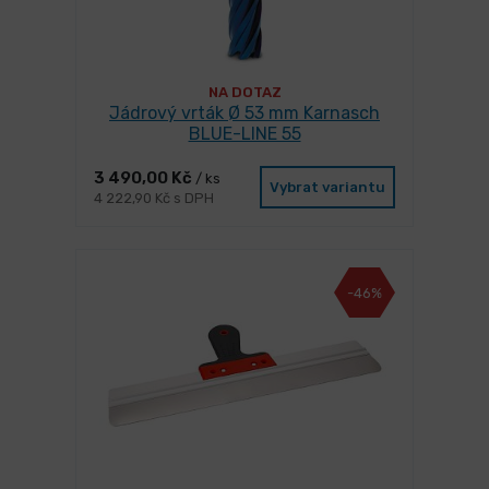
NA DOTAZ
Jádrový vrták Ø 53 mm Karnasch
BLUE-LINE 55
3 490,00 Kč
/ ks
Vybrat variantu
4 222,90 Kč s DPH
-46%