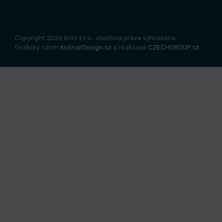
Copyright 2026 Briol s r.o., všechna práva vyhrazena
Grafický návrh
KošnarDesign.cz
a realizace
CZECHGROUP.cz