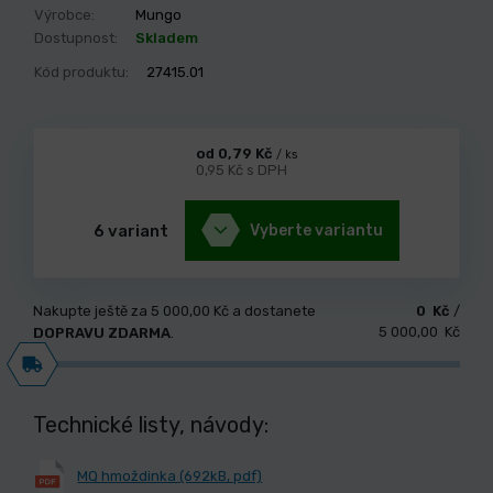
Výrobce:
Mungo
Dostupnost:
Skladem
Kód produktu:
27415.01
od 0,79 Kč
/ ks
0,95 Kč s DPH
6 variant
Vyberte variantu
Nakupte ještě za
5 000,00 Kč
a dostanete
0 Kč
/
5 000,00 Kč
DOPRAVU ZDARMA
.
Technické listy, návody:
MQ hmoždinka (692kB, pdf)