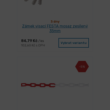
3 dny
Zámek visací FESTA mosaz zesílený
35mm
84,79 Kč
/ ks
Vybrat variantu
102,60 Kč s DPH
-5%