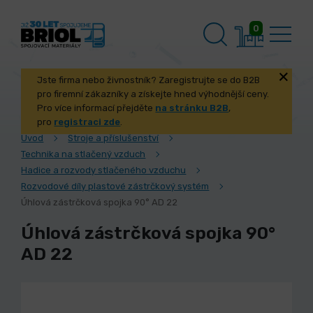
0
Jste firma nebo živnostník? Zaregistrujte se do B2B
pro firemní zákazníky a získejte hned výhodnější ceny.
Pro více informací přejděte
na stránku B2B
,
pro
registraci zde
.
Úvod
Stroje a příslušenství
Technika na stlačený vzduch
Hadice a rozvody stlačeného vzduchu
Rozvodové díly plastové zástrčkový systém
Úhlová zástrčková spojka 90° AD 22
Úhlová zástrčková spojka 90°
AD 22