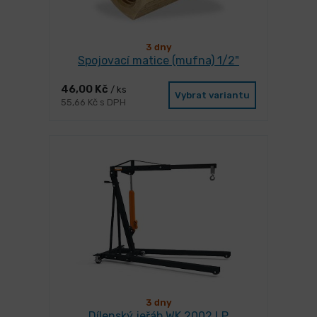
3 dny
Spojovací matice (mufna) 1/2"
46,00 Kč
/ ks
Vybrat variantu
55,66 Kč s DPH
3 dny
Dílenský jeřáb WK 2002 LP