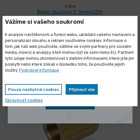
3 dny
Řetěz plastový 5. 5mmx25m
červeno-bílý
Vážíme si vašeho soukromí
538,63 Kč
/ ks
Vybrat variantu
K analýze návštěvnosti a funkcí webu, ukládání vašeho nastavení a
651,74 Kč s DPH
personalizaci obsahu a reklam využíváme cookies. Informace o
tom, jak náš web používáte, sdílíme se svými partnery pro sociální
média, inzerci a analýzy, kteří mohou být ze zemí mimo EU. Partneři
Výprodej skladových zásob
tyto údaje mohou zkombinovat s dalšími informacemi, které jste jim
poskytli nebo které získali v důsledku toho, že používáte jejich
Vybrané produkty nyní pořídíte za
služby.
Podrobné informace
Mohlo by se Vám líbit
zvýhodněnou cenu
Pouze nezbytné cookies
Přijmout vše
Spravovat cookies
Zobrazit nabídku