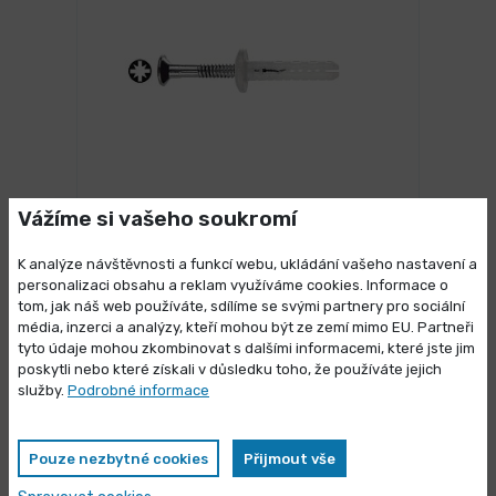
SKLADEM 40 ks
Vážíme si vašeho soukromí
Hmoždinka natloukací s velkým
límcem
K analýze návštěvnosti a funkcí webu, ukládání vašeho nastavení a
personalizaci obsahu a reklam využíváme cookies. Informace o
7,075 Kč
/ ks
Vybrat variantu
tom, jak náš web používáte, sdílíme se svými partnery pro sociální
8,561 Kč s DPH
média, inzerci a analýzy, kteří mohou být ze zemí mimo EU. Partneři
Výprodej skladových zásob
tyto údaje mohou zkombinovat s dalšími informacemi, které jste jim
poskytli nebo které získali v důsledku toho, že používáte jejich
Vybrané produkty nyní pořídíte za
služby.
Podrobné informace
zvýhodněnou cenu
Pouze nezbytné cookies
Přijmout vše