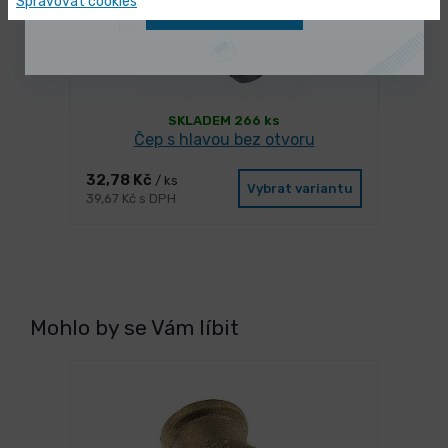
Spravovat cookies
Zobrazit nabídku
SKLADEM 266 ks
Čep s hlavou bez otvoru
32,78 Kč
/ ks
Vybrat variantu
39,67 Kč s DPH
Mohlo by se Vám líbit