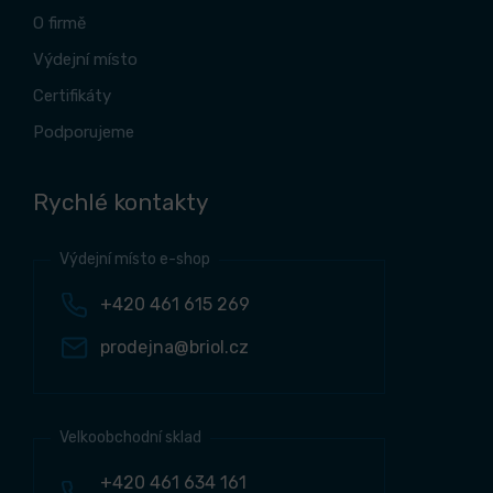
O firmě
Výdejní místo
Certifikáty
Podporujeme
Rychlé kontakty
Výdejní místo e-shop
+420 461 615 269
prodejna@briol.cz
Velkoobchodní sklad
+420 461 634 161