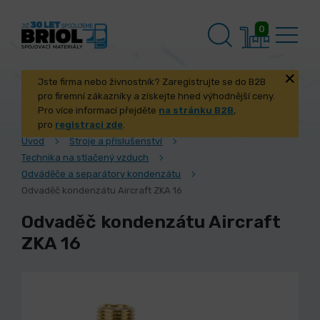
0
Jste firma nebo živnostník? Zaregistrujte se do B2B
pro firemní zákazníky a získejte hned výhodnější ceny.
Pro více informací přejděte
na stránku B2B
,
pro
registraci zde
.
Úvod
Stroje a příslušenství
Technika na stlačený vzduch
Odváděče a separátory kondenzátu
Odvaděč kondenzátu Aircraft ZKA 16
Odvaděč kondenzátu Aircraft
ZKA 16