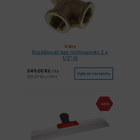
3 dny
Rozdělovač bez rychlospojky 2 x
1/2" IG
249,00 Kč
/ ks
Vybrat variantu
301,29 Kč s DPH
-46%