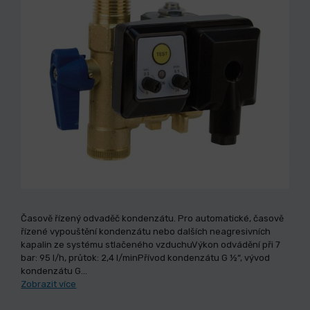
Časově řízený odvaděč kondenzátu. Pro automatické, časově
řízené vypouštění kondenzátu nebo dalších neagresivních
kapalin ze systému stlačeného vzduchuVýkon odvádění při 7
bar: 95 l/h, průtok: 2,4 l/minPřívod kondenzátu G ½“, vývod
kondenzátu G…
Zobrazit více