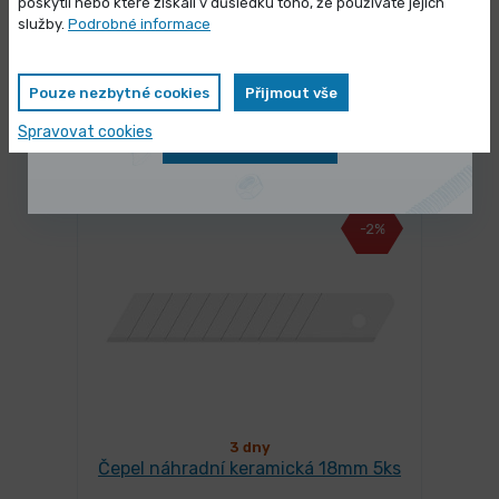
poskytli nebo které získali v důsledku toho, že používáte jejich
Vybrané produkty nyní pořídíte za
služby.
Podrobné informace
3 dny
Hasák FESTA CrV 3. 5"/610mm čelisti
zvýhodněnou cenu
90°
Pouze nezbytné cookies
Přijmout vše
441,64 Kč
/ ks
Vybrat variantu
Spravovat cookies
534,38 Kč s DPH
Zobrazit nabídku
-2%
3 dny
Čepel náhradní keramická 18mm 5ks