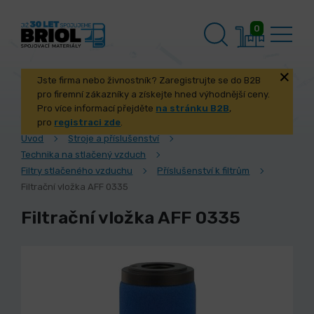
0
Jste firma nebo živnostník? Zaregistrujte se do B2B
pro firemní zákazníky a získejte hned výhodnější ceny.
Pro více informací přejděte
na stránku B2B
,
pro
registraci zde
.
Úvod
Stroje a příslušenství
Technika na stlačený vzduch
Filtry stlačeného vzduchu
Příslušenství k filtrům
Filtrační vložka AFF 0335
Filtrační vložka AFF 0335