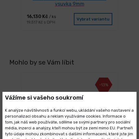
vsuvka 9mm
16,130 Kč
/ ks
Vybrat variantu
19,517 Kč s DPH
Mohlo by se Vám líbit
-13%
Vážíme si vašeho soukromí
K analýze návštěvnosti a funkcí webu, ukládání vašeho nastavení a
personalizaci obsahu a reklam využíváme cookies. Informace o
tom, jak náš web používáte, sdílíme se svými partnery pro sociální
média, inzerci a analýzy, kteří mohou být ze zemí mimo EU. Partneři
Výprodej skladových zásob
tyto údaje mohou zkombinovat s dalšími informacemi, které jste jim