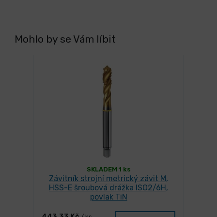
Mohlo by se Vám líbit
SKLADEM 1 ks
Závitník strojní metrický závit M,
HSS-E šroubová drážka ISO2/6H,
povlak TiN
443,33 Kč
/ ks