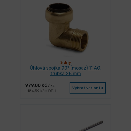
3 dny
Úhlová spojka 90° (mosaz) 1" AG,
trubka 28 mm
979,00 Kč
/ ks
Vybrat variantu
1 184,59 Kč s DPH