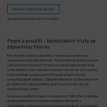
Zobrazit dalších 10 variant
Aktuálně zobrazeno 10 z 96 variant
Popis a použití - konstrukční vruty se
zápustnou hlavou
Konstrukční vruty se zápustnou hlavou jsou vyrobeny z
vysokopevnostní jakostní oceli. Tento materiál dodává vrutům
vyšší pevnost a tvrdost. Povrchová úprava galvanický žlutý
zinek dodává vrutu základní odolnost vůči korozi. Konstrukce
vrutů zajišťuje vysokou pevnost spojů a také výrazně
usnadňuje jejich aplikaci. Zápustná hlava se využívá zejména
při aplikacích, kde je potřeba skrýt hlavy šroubů, aby se
zachoval čistý vzhled.
Vruty jsou opatřeny hlavou s vedením na TORX, který zajišťuje
snadné přenesení vysokých kroutících momentů a
minimalizuje vyklouznutí šroubovacího nástavce. V kombinaci