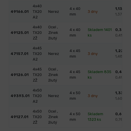
4x40
4 x 40
1,13
/ ks
49166.01
TX20
Nerez
3 dny
mm
1,37 s D
A2
4x40
Ocel ,
4 x 40
Skladem 1401
0,34
/ k
49125.01
TX20
Zinek
mm
ks
0,41 s D
ZŽ
žlutý
4x45
4 x 45
1,22
/ k
47157.01
TX20
Nerez
3 dny
mm
1,48 s D
A2
4x45
Ocel ,
4 x 45
Skladem 835
0,41
/ k
49126.01
TX20
Zinek
mm
ks
0,49 s 
ZŽ
žlutý
4x50
4 x 50
1,33
/ k
49393.01
TX20
Nerez
3 dny
mm
1,60 s D
A2
4x50
Ocel ,
4 x 50
Skladem
0,64
/ k
49127.01
TX20
Zinek
mm
1323 ks
0,78 s 
ZŽ
žlutý