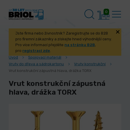
0
Jste firma nebo živnostník? Zaregistrujte se do B2B
pro firemní zákazníky a získejte hned výhodnější ceny.
Pro více informací přejděte
na stránku B2B
,
pro
registraci zde
.
Úvod
Spojovací materiál
Vruty do dřeva a sádrokartonu
Vruty konstrukční
Vrut konstrukční zápustná hlava, drážka TORX
Vrut konstrukční zápustná
hlava, drážka TORX