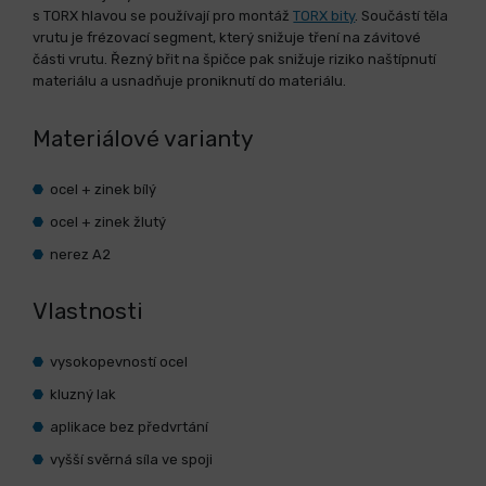
s TORX hlavou se používají pro montáž
TORX bity
. Součástí těla
vrutu je frézovací segment, který snižuje tření na závitové
části vrutu. Řezný břit na špičce pak snižuje riziko naštípnutí
materiálu a usnadňuje proniknutí do materiálu.
Materiálové varianty
ocel + zinek bílý
ocel + zinek žlutý
nerez A2
Vlastnosti
vysokopevností ocel
kluzný lak
aplikace bez předvrtání
vyšší svěrná síla ve spoji