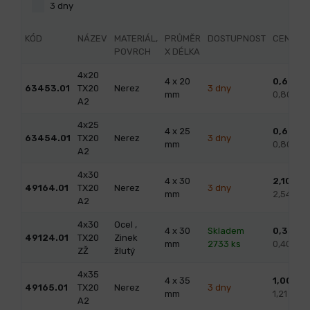
3 dny
KÓD
NÁZEV
MATERIÁL,
PRŮMĚR
DOSTUPNOST
CENA
POVRCH
X DÉLKA
4x20
4 x 20
0,66
/ k
63453.01
TX20
Nerez
3 dny
mm
0,80 s 
A2
4x25
4 x 25
0,66
/ k
63454.01
TX20
Nerez
3 dny
mm
0,80 s 
A2
4x30
4 x 30
2,10
/ ks
49164.01
TX20
Nerez
3 dny
mm
2,54 s 
A2
4x30
Ocel ,
4 x 30
Skladem
0,33
/ k
49124.01
TX20
Zinek
mm
2733 ks
0,40 s 
ZŽ
žlutý
4x35
4 x 35
1,00
/ k
49165.01
TX20
Nerez
3 dny
mm
1,21 s D
A2