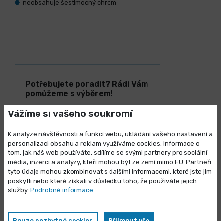
neobsahuje šestimocný chrom
Potřebujete poradit? Rádi Vám
pomůžeme s výběrem!
Vážíme si vašeho soukromí
+420 461 634 161
Po - Pá: 6:30 - 15:00 hod.
K analýze návštěvnosti a funkcí webu, ukládání vašeho nastavení a
eshop@briol.cz
personalizaci obsahu a reklam využíváme cookies. Informace o
tom, jak náš web používáte, sdílíme se svými partnery pro sociální
média, inzerci a analýzy, kteří mohou být ze zemí mimo EU. Partneři
Výprodej skladových zásob
tyto údaje mohou zkombinovat s dalšími informacemi, které jste jim
poskytli nebo které získali v důsledku toho, že používáte jejich
Vybrané produkty nyní pořídíte za
služby.
Podrobné informace
zvýhodněnou cenu
Pouze nezbytné cookies
Přijmout vše