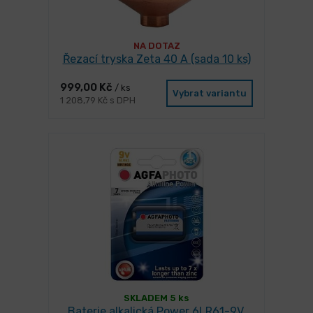
NA DOTAZ
Řezací tryska Zeta 40 A (sada 10 ks)
999,00 Kč
/ ks
Vybrat variantu
1 208,79 Kč s DPH
SKLADEM 5 ks
Baterie alkalická Power 6LR61-9V,