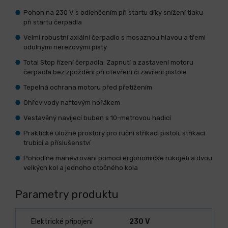
Pohon na 230 V s odlehčením při startu díky snížení tlaku
při startu čerpadla
Velmi robustní axiální čerpadlo s mosaznou hlavou a třemi
odolnými nerezovými písty
Total Stop řízení čerpadla: Zapnutí a zastavení motoru
čerpadla bez zpoždění při otevření či zavření pistole
Tepelná ochrana motoru před přetížením
Ohřev vody naftovým hořákem
Vestavěný navíjecí buben s 10-metrovou hadicí
Praktické úložné prostory pro ruční stříkací pistoli, stříkací
trubici a příslušenství
Pohodlné manévrování pomocí ergonomické rukojeti a dvou
velkých kol a jednoho otočného kola
Parametry produktu
Elektrické připojení
230 V