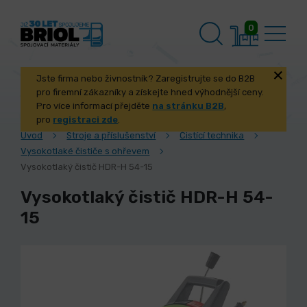
0
Jste firma nebo živnostník? Zaregistrujte se do B2B
pro firemní zákazníky a získejte hned výhodnější ceny.
Pro více informací přejděte
na stránku B2B
,
pro
registraci zde
.
Úvod
Stroje a příslušenství
Čistící technika
Vysokotlaké čističe s ohřevem
Vysokotlaký čistič HDR-H 54-15
Vysokotlaký čistič HDR-H 54-
15