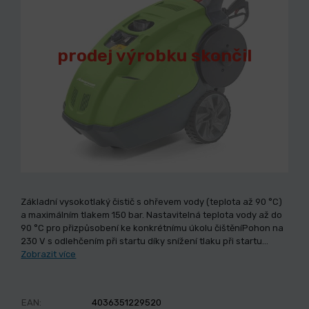
prodej výrobku skončil
Základní vysokotlaký čistič s ohřevem vody (teplota až 90 °C)
a maximálním tlakem 150 bar. Nastavitelná teplota vody až do
90 °C pro přizpůsobení ke konkrétnímu úkolu čištěníPohon na
230 V s odlehčením při startu díky snížení tlaku při startu…
Zobrazit více
EAN:
4036351229520