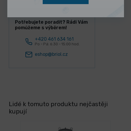
Potřebujete poradit? Rádi Vám
pomůžeme s výběrem!
+420 461 634 161
Po - Pá: 6:30 - 15:00 hod.
eshop@briol.cz
Lidé k tomuto produktu nejčastěji
kupují