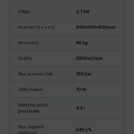
Příkon
2,7 kW
Rozměry (š × v × h)
890×500×820mm
Hmotnost
85 kg
Otáčky
2800ot/min
Max. provozní tlak
150 bar
Délka hadice
10 m
Nádrž na čisticí
4,5 l
prostředek
Max. čerpané
540 l/h
množství