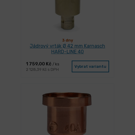
3 dny
Jádrový vrták Ø 42 mm Karnasch
HARD-LINE 40
1 759,00 Kč
/ ks
Vybrat variantu
2 128,39 Kč s DPH