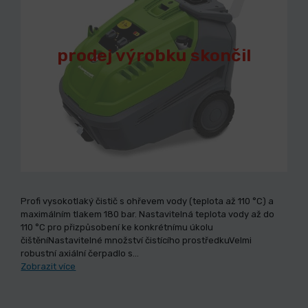
prodej výrobku skončil
Profi vysokotlaký čistič s ohřevem vody (teplota až 110 °C) a
maximálním tlakem 180 bar. Nastavitelná teplota vody až do
110 °C pro přizpůsobení ke konkrétnímu úkolu
čištěníNastavitelné množství čistícího prostředkuVelmi
robustní axiální čerpadlo s…
Zobrazit více