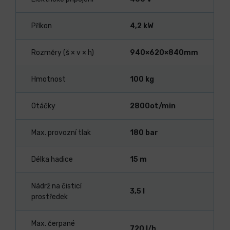
Příkon
4,2 kW
Rozměry (š × v × h)
940×620×840mm
Hmotnost
100 kg
Otáčky
2800ot/min
Max. provozní tlak
180 bar
Délka hadice
15 m
Nádrž na čisticí
3,5 l
prostředek
Max. čerpané
720 l/h