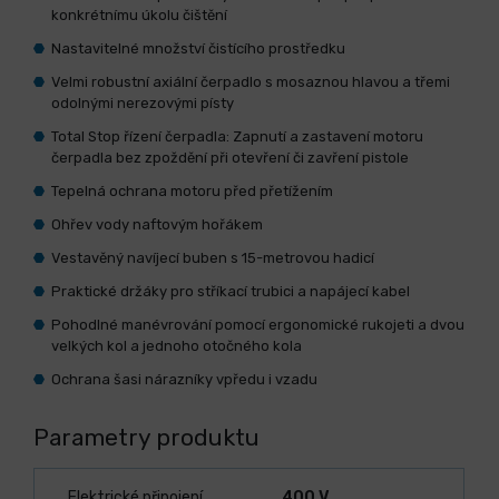
konkrétnímu úkolu čištění
Nastavitelné množství čistícího prostředku
Velmi robustní axiální čerpadlo s mosaznou hlavou a třemi
odolnými nerezovými písty
Total Stop řízení čerpadla: Zapnutí a zastavení motoru
čerpadla bez zpoždění při otevření či zavření pistole
Tepelná ochrana motoru před přetížením
Ohřev vody naftovým hořákem
Vestavěný navíjecí buben s 15-metrovou hadicí
Praktické držáky pro stříkací trubici a napájecí kabel
Pohodlné manévrování pomocí ergonomické rukojeti a dvou
velkých kol a jednoho otočného kola
Ochrana šasi nárazníky vpředu i vzadu
Parametry produktu
Elektrické připojení
400 V