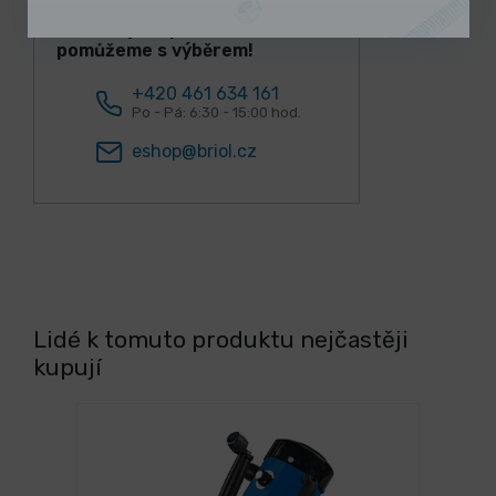
Potřebujete poradit? Rádi Vám
pomůžeme s výběrem!
+420 461 634 161
Po - Pá: 6:30 - 15:00 hod.
eshop@briol.cz
Lidé k tomuto produktu nejčastěji
kupují