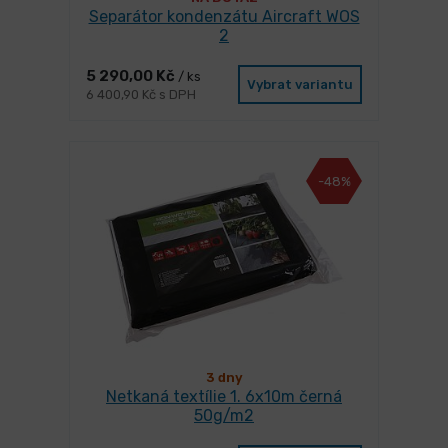
Separátor kondenzátu Aircraft WOS
2
5 290,00 Kč
/ ks
Vybrat variantu
6 400,90 Kč s DPH
-48%
3 dny
Netkaná textílie 1. 6x10m černá
50g/m2