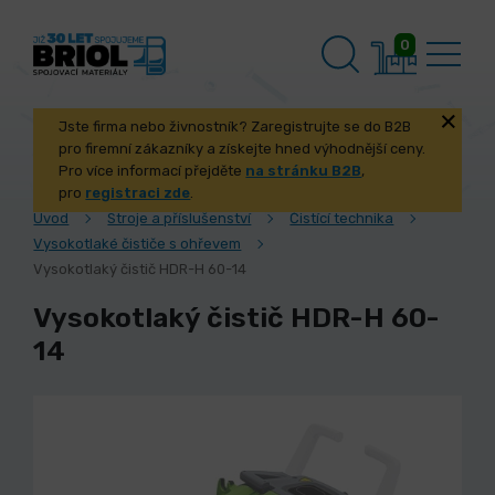
0
Jste firma nebo živnostník? Zaregistrujte se do B2B
pro firemní zákazníky a získejte hned výhodnější ceny.
Pro více informací přejděte
na stránku B2B
,
pro
registraci zde
.
Úvod
Stroje a příslušenství
Čistící technika
Vysokotlaké čističe s ohřevem
Vysokotlaký čistič HDR-H 60-14
Vysokotlaký čistič HDR-H 60-
14