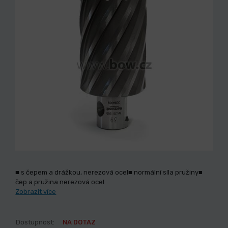
■ s čepem a drážkou, nerezová ocel■ normální síla pružiny■
čep a pružina nerezová ocel
Zobrazit více
Dostupnost:
NA DOTAZ