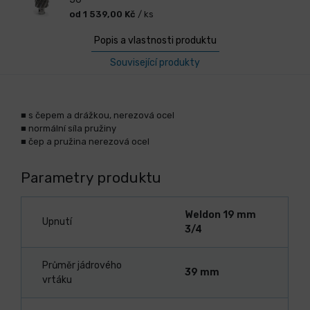
od 1 539,00 Kč
/ ks
Popis a vlastnosti produktu
Související produkty
■ s čepem a drážkou, nerezová ocel
■ normální síla pružiny
■ čep a pružina nerezová ocel
Parametry produktu
Weldon 19 mm
Upnutí
3/4
Průměr jádrového
39 mm
vrtáku