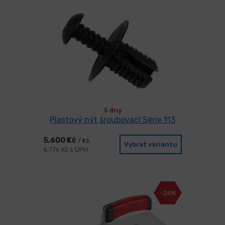
3 dny
Plastový nýt šroubovací Série 113
5,600 Kč
/ ks
Vybrat variantu
6,776 Kč s DPH
-24%