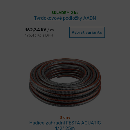
SKLADEM 2 ks
Tvrdokovové podložky AADN
162,34 Kč
/ ks
Vybrat variantu
196,43 Kč s DPH
3 dny
Hadice zahradní FESTA AQUATIC
1/2" 25m