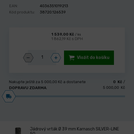
EAN:
4036351019213
Kód produktu:
38720.126539
1 539,00 Kč
/ ks
1 862,19 Kč s DPH
Vložit do košíku
Nakupte ještě za
5 000,00 Kč
a dostanete
0 Kč
/
5 000,00 Kč
DOPRAVU ZDARMA
.
Jádrový vrták Ø 39 mm Karnasch SILVER-LINE
50