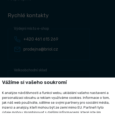
Rychlé kontakty
Výdejní místo e-shop
+420 461 615 269
prodejna@briol.cz
Velkoobchodní sklad
+420 461 634 161
Vážíme si vašeho soukromí
+420 461 634 381
K analýze návštěvnosti a funkcí webu, ukládání vašeho nastavení a
odbyt@briol.cz
personalizaci obsahu a reklam využíváme cookies. Informace o tom,
jak náš web používáte, sdílíme se svými partnery pro sociální média,
inzerci a analýzy, kteří mohou být ze zemí mimo EU. Partneři tyto
údaje mohou zkombinovat s dalšími informacemi, které jste jim