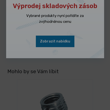
Výprodej skladových zásob
Vybrané produkty nyní pořídíte za
3 dny
Mřížka 260x310mm pro válečky
zvýhodněnou cenu
250mm
13,420 Kč
/ ks
Vybrat variantu
16,238 Kč s DPH
Zobrazit nabídku
Mohlo by se Vám líbit