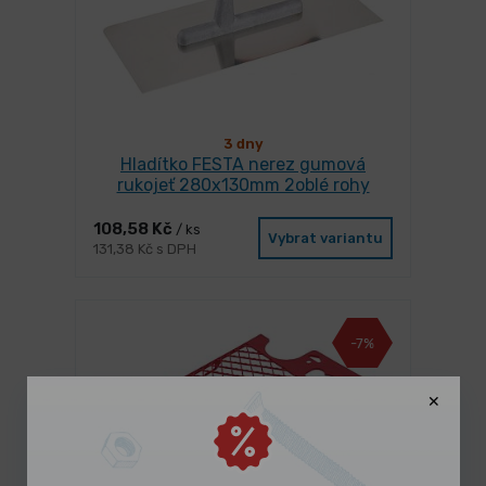
3 dny
Hladítko FESTA nerez gumová
rukojeť 280x130mm 2oblé rohy
108,58 Kč
/ ks
Vybrat variantu
131,38 Kč s DPH
-7%