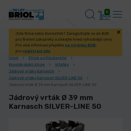
0
Jste firma nebo živnostník? Zaregistrujte se do B2B
pro firemní zákazníky a získejte hned výhodnější ceny.
Pro více informací přejděte
na stránku B2B
,
pro
registraci zde
.
Úvod
Stroje a příslušenství
Kovoobráběcí stroje
Vrtačky
Jádrové vrtáky Karnasch
Jádrové vrtáky Karnasch SILVER-LINE 50
Jádrový vrták Ø 39 mm Karnasch SILVER-LINE 50
Jádrový vrták Ø 39 mm
Karnasch SILVER-LINE 50