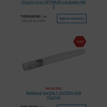
Otočný hrot OPTIMUM s kuželem MK
2
1 059,00 Kč
/ ks
Vybrat variantu
1 281,39 Kč s DPH
-56%
NA DOTAZ
Netkaná textílie 1. 6x100m bílá
17g/m2