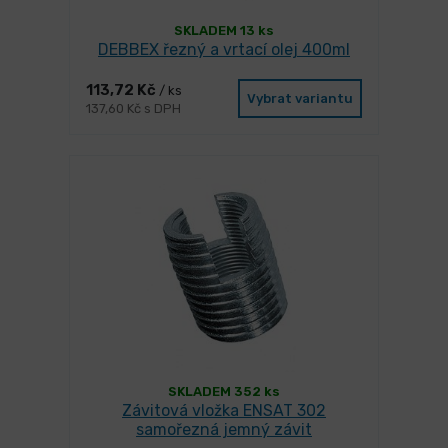
SKLADEM 13 ks
DEBBEX řezný a vrtací olej 400ml
113,72 Kč
/ ks
Vybrat variantu
137,60 Kč s DPH
SKLADEM 352 ks
Závitová vložka ENSAT 302
samořezná jemný závit