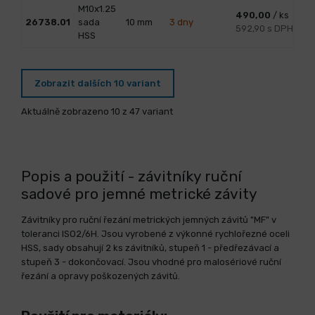
M10x1.25
490,00
/ ks
26738.01
sada
10
mm
3 dny
592,90 s DPH
HSS
Zobrazit dalších 10 variant
Aktuálně zobrazeno 10 z 47 variant
Popis a použití - závitníky ruční
sadové pro jemné metrické závity
Závitníky pro ruční řezání metrických jemných závitů "MF" v
toleranci ISO2/6H. Jsou vyrobené z výkonné rychlořezné oceli
HSS, sady obsahují 2 ks závitníků, stupeň 1 - předřezávací a
stupeň 3 - dokončovací. Jsou vhodné pro malosériové ruční
řezání a opravy poškozených závitů.