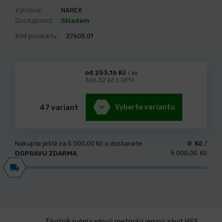
Výrobce:
NAREX
Dostupnost:
Skladem
Kód produktu:
27605.01
od 253,16 Kč
/ ks
306,32 Kč s DPH
47 variant
Vyberte variantu
Nakupte ještě za
5 000,00 Kč
a dostanete
0 Kč
/
5 000,00 Kč
DOPRAVU ZDARMA
.
Závitník ruční sadový metrický jemný závit HSS