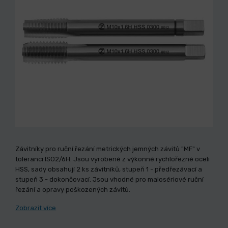
Závitníky pro ruční řezání metrických jemných závitů "MF" v
toleranci ISO2/6H. Jsou vyrobené z výkonné rychlořezné oceli
HSS, sady obsahují 2 ks závitníků, stupeň 1 - předřezávací a
stupeň 3 - dokončovací. Jsou vhodné pro malosériové ruční
řezání a opravy poškozených závitů.
Zobrazit více