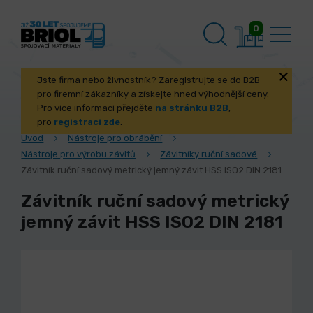
0
Jste firma nebo živnostník? Zaregistrujte se do B2B
pro firemní zákazníky a získejte hned výhodnější ceny.
Pro více informací přejděte
na stránku B2B
,
pro
registraci zde
.
Úvod
Nástroje pro obrábění
Nástroje pro výrobu závitů
Závitníky ruční sadové
Závitník ruční sadový metrický jemný závit HSS ISO2 DIN 2181
Závitník ruční sadový metrický
jemný závit HSS ISO2 DIN 2181