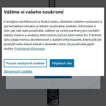
Vážíme si vašeho soukromí
K analýze návštěvnosti a funkcí webu, ukládání vašeho nastavení a
personalizaci obsahu a reklam využíváme cookies. Informace o
SKLADEM 42 ks
tom, jak náš web používáte, sdílíme se svými partnery pro sociální
Záhlubník kuželový 90° 3-břitý HSS
média, inzerci a analýzy, kteří mohou být ze zemí mimo EU. Partneři
Výprodej skladových zásob
tyto údaje mohou zkombinovat s dalšími informacemi, které jste jim
87,84 Kč
/ ks
Vybrat variantu
poskytli nebo které získali v důsledku toho, že používáte jejich
106,28 Kč s DPH
Vybrané produkty nyní pořídíte za
služby.
Podrobné informace
zvýhodněnou cenu
Pouze nezbytné cookies
Přijmout vše
Spravovat cookies
Zobrazit nabídku