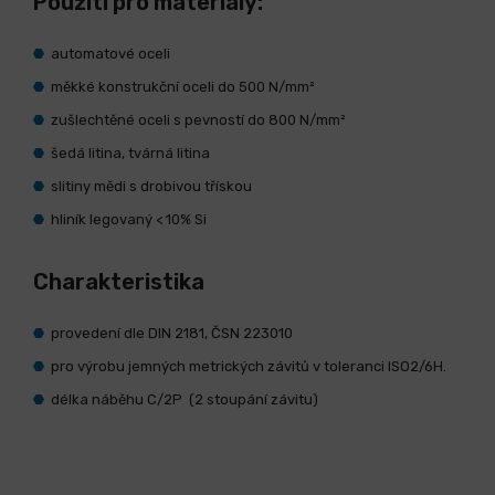
Použití pro materiály:
automatové oceli
měkké konstrukční oceli do 500 N/mm²
zušlechtěné oceli s pevností do 800 N/mm²
šedá litina, tvárná litina
slitiny mědi s drobivou třískou
hliník legovaný < 10% Si
Charakteristika
provedení dle DIN 2181, ČSN 223010
pro výrobu jemných metrických závitů v toleranci ISO2/6H.
délka náběhu C/2P (2 stoupání závitu)