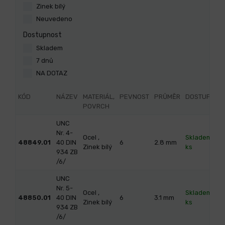
Zinek bílý
Neuvedeno
Dostupnost
Skladem
7 dnů
NA DOTAZ
KÓD
NÁZEV
MATERIÁL,
PEVNOST
PRŮMĚR
DOSTUPNOS
POVRCH
UNC
Nr. 4-
Ocel ,
Skladem 44
48849.01
40 DIN
6
2.8
mm
Zinek bílý
ks
934 ZB
/6/
UNC
Nr. 5-
Ocel ,
Skladem 129
48850.01
40 DIN
6
3.1
mm
Zinek bílý
ks
934 ZB
/6/