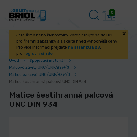
0
Jste firma nebo živnostník? Zaregistrujte se do B2B
pro firemní zákazníky a získejte hned výhodnější ceny.
Pro více informací přejděte
na stránku B2B
,
pro
registraci zde
.
Úvod
Spojovací materiál
Palcové závity UNC/UNF/BSW/G
Matice palcové UNC/UNF/BSW/G
Matice šestihranná palcová UNC DIN 934
Matice šestihranná palcová
UNC DIN 934