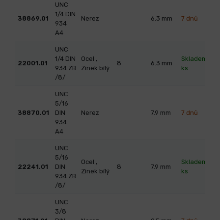
UNC
1/4 DIN
38869.01
Nerez
6.3
mm
7 dnů
934
A4
UNC
1/4 DIN
Ocel ,
Skladem 99
22001.01
8
6.3
mm
934 ZB
Zinek bílý
ks
/8/
UNC
5/16
38870.01
DIN
Nerez
7.9
mm
7 dnů
934
A4
UNC
5/16
Ocel ,
Skladem 48
22241.01
DIN
8
7.9
mm
Zinek bílý
ks
934 ZB
/8/
UNC
3/8