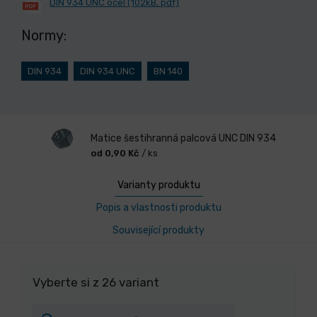
DIN 934 UNC ocel (102kB, pdf)
Normy:
DIN 934
DIN 934 UNC
BN 140
Matice šestihranná palcová UNC DIN 934
od 0,90 Kč
/ ks
Varianty produktu
Popis a vlastnosti produktu
Související produkty
Vyberte si z 26 variant