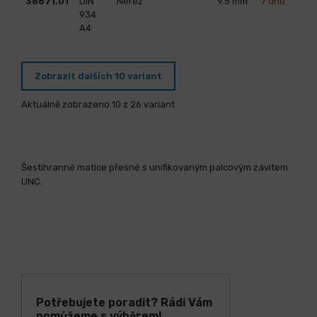
38871.01
DIN
Nerez
9.5
mm
7 dnů
934
A4
Zobrazit dalších 10 variant
Aktuálně zobrazeno 10 z 26 variant
Šestihranné matice přesné s unifikovaným palcovým závitem
UNC.
Potřebujete poradit? Rádi Vám
pomůžeme s výběrem!