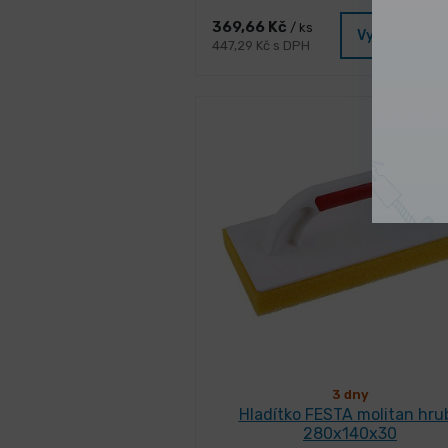
369,66 Kč
/ ks
Vybrat vari
447,29 Kč s DPH
3 dny
Hladítko FESTA molitan hru
280x140x30