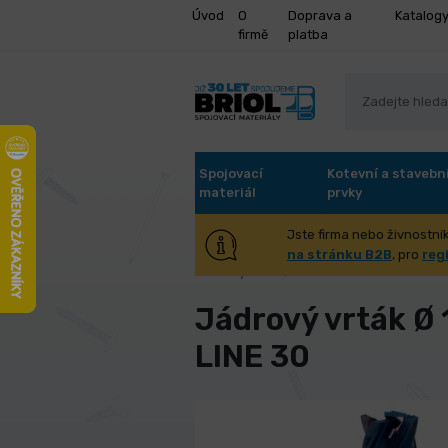
Úvod
O
Doprava a
Katalog
firmě
platba
Spojovací
Kotevní a stavebn
materiál
prvky
Jste firma nebo živnostník
Úvod
Stroje a příslušenství
Kov
na stránku B2B
, pro
reg
Jádrový vrták Ø 13 mm Karnasch BLUE-L
Jádrový vrták Ø
LINE 30