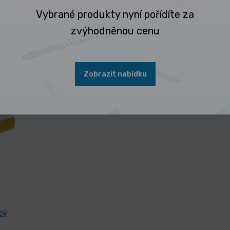
Vybrané produkty nyní pořídíte za
70,20 Kč
/ ks
antu
Vybrat 
84,94 Kč s DPH
zvýhodněnou cenu
Zobrazit nabídku
bý