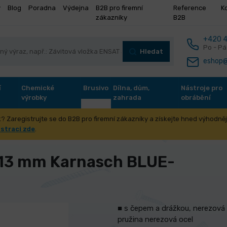
y
Blog
Poradna
Výdejna
B2B pro firemní
Reference
K
zákazníky
B2B
+420 4
Po - Pá
Hledat
eshop@
í
Chemické
Brusivo
Dílna, dům,
Nástroje pro
výrobky
zahrada
obrábění
? Zaregistrujte se do B2B pro firemní zákazníky a získejte hned výhodnějš
oobráběcí stroje
Vrtačky
Jádrové vrtáky Karnasch
Jádro
istraci zde
.
INE 30
 13 mm Karnasch BLUE-
■ s čepem a drážkou, nerezová 
pružina nerezová ocel