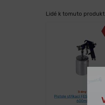
Lidé k tomuto produktu
3 dny
Pistole stříkací FESTA dolní 
600ml