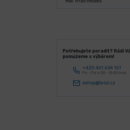
Max. vrtací hloubka
Potřebujete poradit? Rádi V
pomůžeme s výběrem!
+420 461 634 161
Po - Pá: 6:30 - 15:00 hod.
eshop@briol.cz