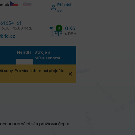
ontakt
Příhlásit
se
61 634 161
0 Kč
0
: 6:30 - 15:00 hod.
s DPH
briol.cz
Měřidla
Stroje a
příslušenství
í ceny. Pro více informací přejděte
vé vrtáky Karnasch BLUE-LINE 30
ocel■ normální síla pružiny■ čep a