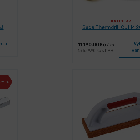
NA DOTAZ
ná
Sada Thermdrill Cut M 2
antu
Vy
11 190,00 Kč
/ ks
var
13 539,90 Kč s DPH
-25%