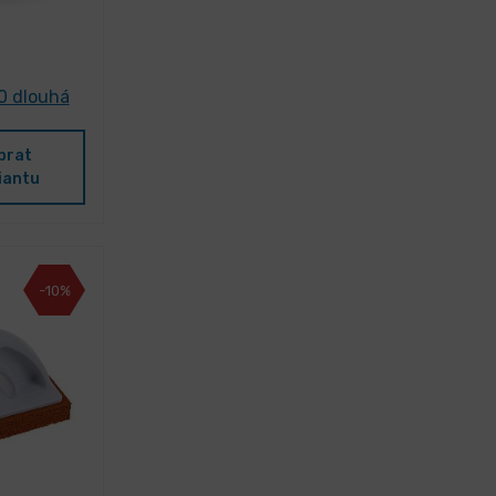
0 dlouhá
brat
iantu
-10%