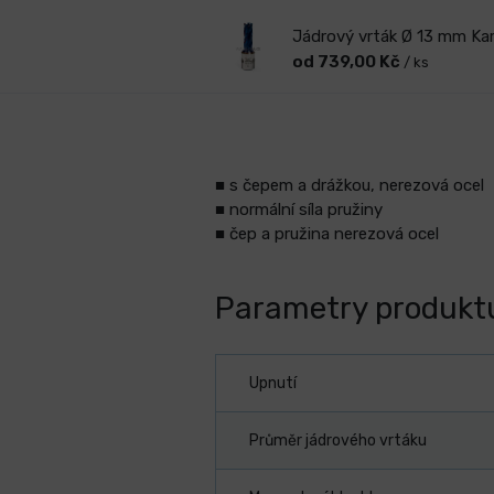
Jádrový vrták Ø 13 mm K
od 739,00 Kč
/ ks
■ s čepem a drážkou, nerezová ocel
■ normální síla pružiny
■ čep a pružina nerezová ocel
Parametry produkt
Upnutí
Průměr jádrového vrtáku