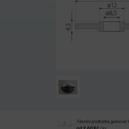
Těsnící podložka gumová 
od 2,60 Kč
/ ks