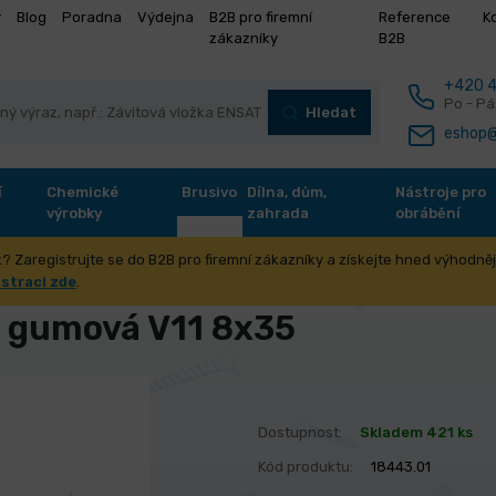
y
Blog
Poradna
Výdejna
B2B pro firemní
Reference
K
zákazníky
B2B
+420 4
Po - Pá
Hledat
eshop@
í
Chemické
Brusivo
Dílna, dům,
Nástroje pro
výrobky
zahrada
obrábění
? Zaregistrujte se do B2B pro firemní zákazníky a získejte hned výhodnějš
žky
Podložky pro střešní krytiny
Těsnící podložka gumová V11 
istraci zde
.
a gumová V11 8x35
Dostupnost:
Skladem 421 ks
Kód produktu:
18443.01