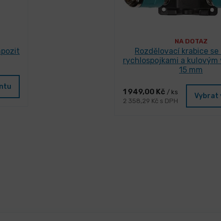
NA DOTAZ
pozit
Rozdělovací krabice se 
rychlospojkami a kulovým 
15 mm
antu
1 949,00 Kč
/ ks
Vybrat 
2 358,29 Kč s DPH