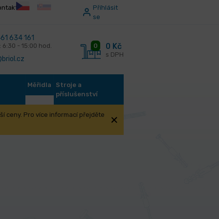
ontakt
Příhlásit
se
61 634 161
0 Kč
0
: 6:30 - 15:00 hod.
s DPH
briol.cz
Měřidla
Stroje a
příslušenství
í ceny. Pro více informací přejděte
8x35