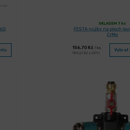
SKLADEM 7 ks
60,
FESTA nůžky na plech lev
CrMo
156,70 Kč
/ ks
antu
Vybrat 
189,61 Kč s DPH