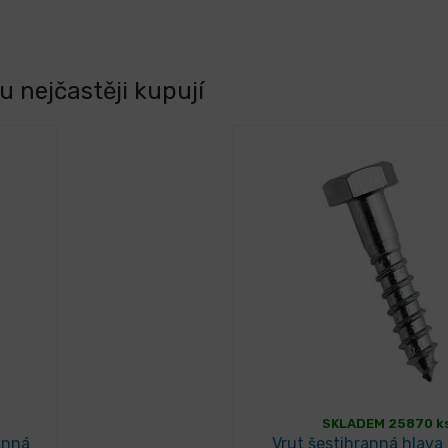
 nejčastěji kupují
SKLADEM 25870 k
anná
Vrut šestihranná hlava