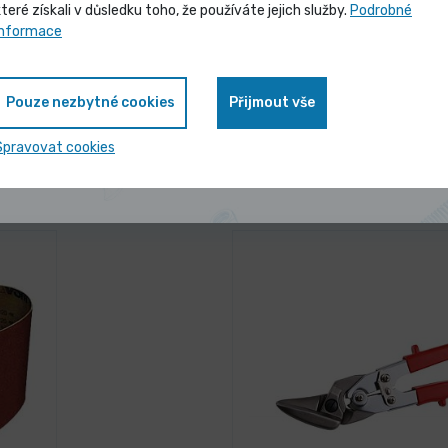
které získali v důsledku toho, že používáte jejich služby.
Podrobné
Vybrané produkty nyní pořídíte za
informace
1,897 Kč
/ ks
antu
Vybrat 
zvýhodněnou cenu
2,295 Kč s DPH
Pouze nezbytné cookies
Přijmout vše
Zobrazit nabídku
Spravovat cookies