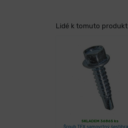
Lidé k tomuto produktu
SKLADEM 36865 ks
Šroub TEX samovrtný šestihr