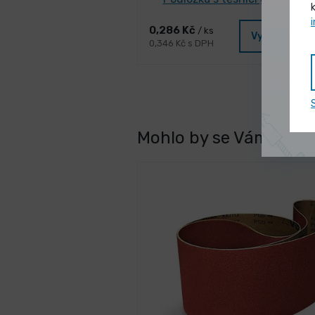
0,286 Kč
/ ks
Vybrat vari
0,346 Kč s DPH
Mohlo by se Vám líbit