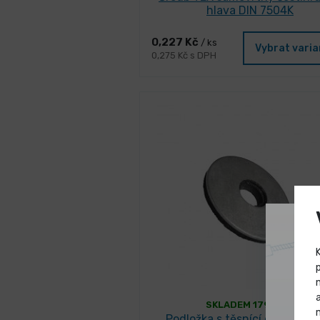
hlava DIN 7504K
0,227 Kč
/ ks
Vybrat vari
0,275 Kč s DPH
SKLADEM 17991 ks
Podložka s těsnící gumou E