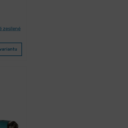
é zesílené
variantu