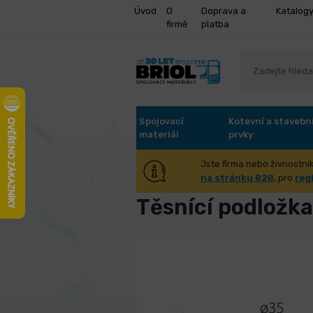
Úvod
O
Doprava a
Katalog
firmě
platba
Spojovací
Kotevní a stavebn
materiál
prvky
Jste firma nebo živnostník
Úvod
Spojovací materiál
Podlo
na stránku B2B
, pro
reg
Těsnící podložk