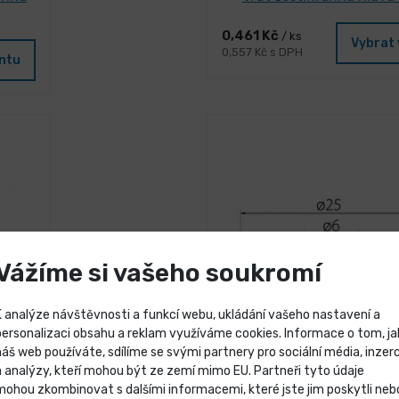
0,461 Kč
/ ks
Vybrat 
0,557 Kč s DPH
antu
Vážíme si vašeho soukromí
K analýze návštěvnosti a funkcí webu, ukládání vašeho nastavení a
personalizaci obsahu a reklam využíváme cookies. Informace o tom, ja
náš web používáte, sdílíme se svými partnery pro sociální média, inzerc
Výprodej skladových záso
a analýzy, kteří mohou být ze zemí mimo EU. Partneři tyto údaje
SKLADEM 492 ks
mohou zkombinovat s dalšími informacemi, které jste jim poskytli neb
PDM
Těsnící podložka gumová