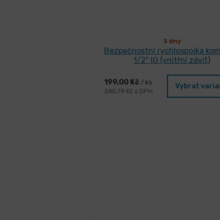
3 dny
Bezpečnostní rychlospojka kom
1/2" IG (vnitřní závit)
199,00 Kč
/ ks
Vybrat vari
240,79 Kč s DPH