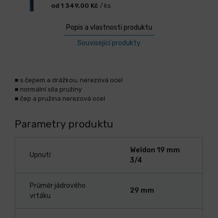
od 1 349,00 Kč
/ ks
Popis a vlastnosti produktu
Související produkty
■ s čepem a drážkou, nerezová ocel
■ normální síla pružiny
■ čep a pružina nerezová ocel
Parametry produktu
Weldon 19 mm
Upnutí
3/4
Průměr jádrového
29 mm
vrtáku