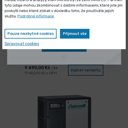
Výprodej skladových zásob
tyto údaje mohou zkombinovat s dalšími informacemi, které jste jim
poskytli nebo které získali v důsledku toho, že používáte jejich
Vybrané produkty nyní pořídíte za
služby.
Podrobné informace
zvýhodněnou cenu
Pouze nezbytné cookies
Přijmout vše
Spravovat cookies
Zobrazit nabídku
3 dny
Souprava RB ø26,9 (3/4") - 4D
9 490,00 Kč
/ ks
Vybrat variantu
11 482,90 Kč s DPH