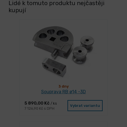
Lidé k tomuto produktu nejčastěji
kupují
3 dny
Souprava RB ø14 -3D
5 890,00 Kč
/ ks
Vybrat variantu
7 126,90 Kč s DPH