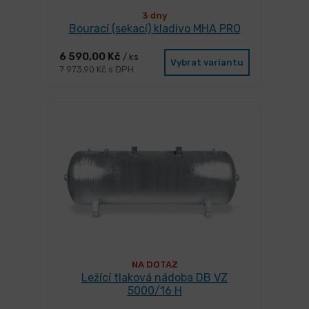
3 dny
Bourací (sekací) kladivo MHA PRO
6 590,00 Kč
/ ks
Vybrat variantu
7 973,90 Kč s DPH
NA DOTAZ
Ležící tlaková nádoba DB VZ
5000/16 H