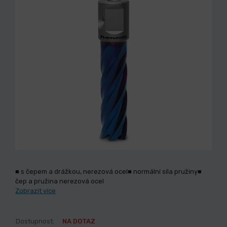
■ s čepem a drážkou, nerezová ocel■ normální síla pružiny■
čep a pružina nerezová ocel
Zobrazit více
Dostupnost:
NA DOTAZ