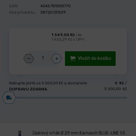
EAN:
4046781008770
Kód produktu:
38720.131329
1 349,00 Kč
/ ks
1 632,29 Kč s DPH
Vložit do košíku
Nakupte ještě za
5 000,00 Kč
a dostanete
0 Kč
/
5 000,00 Kč
DOPRAVU ZDARMA
.
Jádrový vrták Ø 29 mm Karnasch BLUE-LINE 55