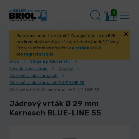
0
Jste firma nebo živnostník? Zaregistrujte se do B2B
pro firemní zákazníky a získejte hned výhodnější ceny.
Pro více informací přejděte
na stránku B2B
,
pro
registraci zde
.
Úvod
Stroje a příslušenství
Kovoobráběcí stroje
Vrtačky
Jádrové vrtáky Karnasch
Jádrové vrtáky Karnasch BLUE-LINE 55
Jádrový vrták Ø 29 mm Karnasch BLUE-LINE 55
Jádrový vrták Ø 29 mm
Karnasch BLUE-LINE 55