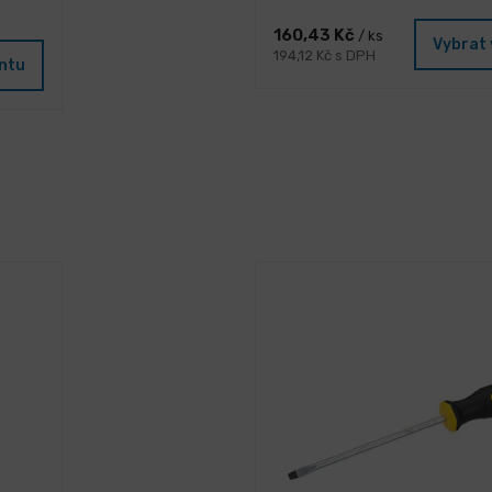
160,43 Kč
/ ks
Vybrat 
194,12 Kč s DPH
antu