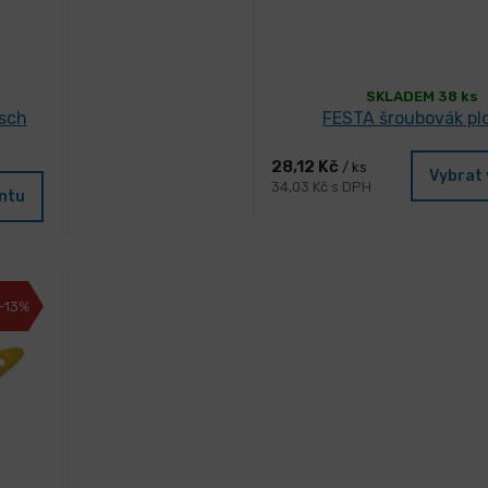
SKLADEM 38 ks
asch
FESTA šroubovák pl
28,12 Kč
/ ks
Vybrat 
34,03 Kč s DPH
antu
-13%