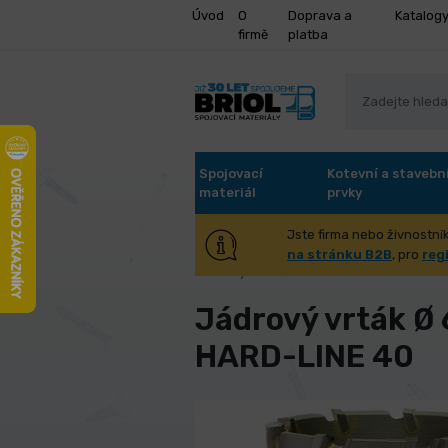
Úvod
O
Doprava a
Katalog
firmě
platba
Spojovací
Kotevní a stavebn
materiál
prvky
Jste firma nebo živnostník
Úvod
Stroje a příslušenství
Kov
na stránku B2B
, pro
reg
Jádrový vrták Ø 61 mm Karnasch HARD-L
Jádrový vrták Ø
HARD-LINE 40