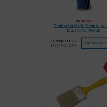
NA DOTAZ
Jádrový vrták Ø 13 mm Karn
BLUE-LINE PRO 30
1 539,00 Kč
/ ks
Vybrat vari
1 862,19 Kč s DPH