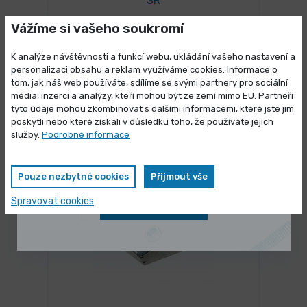
SR
Vážíme si vašeho soukromí
9 490,00 Kč
/ ks
Vybrat variantu
11 482,90 Kč s DPH
K analýze návštěvnosti a funkcí webu, ukládání vašeho nastavení a
personalizaci obsahu a reklam využíváme cookies. Informace o
tom, jak náš web používáte, sdílíme se svými partnery pro sociální
média, inzerci a analýzy, kteří mohou být ze zemí mimo EU. Partneři
Výprodej skladových zásob
tyto údaje mohou zkombinovat s dalšími informacemi, které jste jim
poskytli nebo které získali v důsledku toho, že používáte jejich
Mohlo by se Vám líbit
Vybrané produkty nyní pořídíte za
služby.
Podrobné informace
zvýhodněnou cenu
Pouze nezbytné cookies
Přijmout vše
Spravovat cookies
Zobrazit nabídku