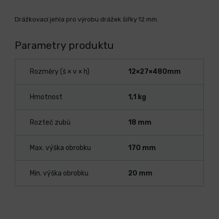
Drážkovací jehla pro výrobu drážek šířky 12 mm.
Parametry produktu
Rozměry (š × v × h)
12×27×480mm
Hmotnost
1,1 kg
Rozteč zubů
18 mm
Max. výška obrobku
170 mm
Min. výška obrobku
20 mm