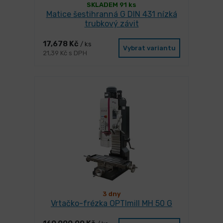
SKLADEM 91 ks
Matice šestihranná G DIN 431 nízká
trubkový závit
17,678 Kč
/ ks
Vybrat variantu
21,39 Kč s DPH
3 dny
Vrtačko-frézka OPTImill MH 50 G