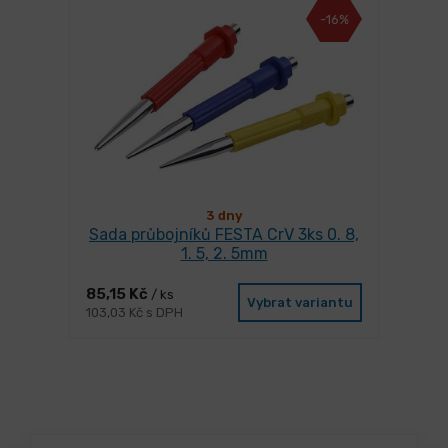
-16%
3 dny
Sada průbojníků FESTA CrV 3ks 0. 8,
1. 5, 2. 5mm
85,15 Kč
/ ks
Vybrat variantu
103,03 Kč s DPH