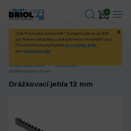
0
Jste firma nebo živnostník? Zaregistrujte se do B2B
pro firemní zákazníky a získejte hned výhodnější ceny.
Pro více informací přejděte
na stránku B2B
,
pro
registraci zde
.
Úvod
Stroje a příslušenství
Kovoobráběcí stroje
Drážkovačky
Drážkovací jehla 12 mm
Drážkovací jehla 12 mm