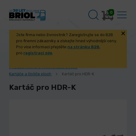
0
Jste firma nebo živnostník? Zaregistrujte se do B2B
pro firemní zákazníky a získejte hned výhodnější ceny.
Pro více informací přejděte
na stránku B2B
,
pro
registraci zde
.
Úvod
Stroje a příslušenství
Čistící technika
Příslušenství pro vysokotlaké čističe
Kartáče a čističe ploch
Kartáč pro HDR-K
Kartáč pro HDR-K