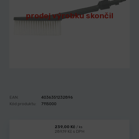
prodej výrobku skončil
EAN:
4036351232896
Kód produktu:
7115000
239,00 Kč
/ ks
289,19 Kč s DPH