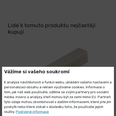
Lidé k tomuto produktu nejčastěji
kupují
Vážíme si vašeho soukromí
K analýze návštěvnosti a funkcí webu, ukládání vašeho nastavení a
personalizaci obsahu a reklam využíváme cookies. Informace o
tom, jak náš web používáte, sdílíme se svými partnery pro sociální
média, inzerci a analýzy, kteří mohou být ze zemí mimo EU. Partneři
Výprodej skladových zásob
3 dny
tyto údaje mohou zkombinovat s dalšími informacemi, které jste jim
Soustružnický držák vnější typ
poskytli nebo které získali v důsledku toho, že používáte jejich
Vybrané produkty nyní pořídíte za
SVVCN
služby.
Podrobné informace