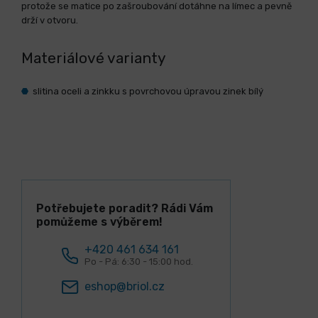
protože se matice po zašroubování dotáhne na límec a pevně
drží v otvoru.
Materiálové varianty
slitina oceli a zinkku s povrchovou úpravou zinek bílý
Potřebujete poradit? Rádi Vám
pomůžeme s výběrem!
+420 461 634 161
Po - Pá: 6:30 - 15:00 hod.
eshop@briol.cz