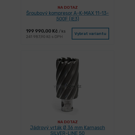
NA DOTAZ
Šroubový kompresor A-K-MAX 11-13-
500F (IE3)
199 990,00 Kč
/ ks
Vybrat variantu
241 987,90 Kč s DPH
NA DOTAZ
Jádrový vrták Ø 36 mm Karnasch
SILVER-LINE 50