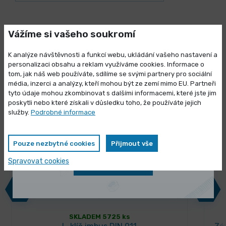
Vážíme si vašeho soukromí
K analýze návštěvnosti a funkcí webu, ukládání vašeho nastavení a
Lidé k tomuto produktu nejčastěji
personalizaci obsahu a reklam využíváme cookies. Informace o
kupují
tom, jak náš web používáte, sdílíme se svými partnery pro sociální
média, inzerci a analýzy, kteří mohou být ze zemí mimo EU. Partneři
Výprodej skladových zásob
tyto údaje mohou zkombinovat s dalšími informacemi, které jste jim
poskytli nebo které získali v důsledku toho, že používáte jejich
Vybrané produkty nyní pořídíte za
služby.
Podrobné informace
zvýhodněnou cenu
Pouze nezbytné cookies
Přijmout vše
Spravovat cookies
Zobrazit nabídku
SKLADEM 5725 ks