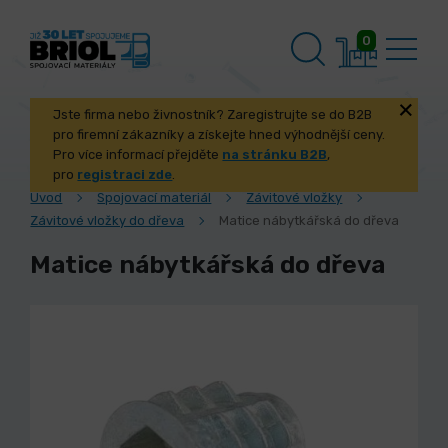
0
Jste firma nebo živnostník? Zaregistrujte se do B2B
pro firemní zákazníky a získejte hned výhodnější ceny.
Pro více informací přejděte
na stránku B2B
,
pro
registraci zde
.
Úvod
Spojovací materiál
Závitové vložky
Závitové vložky do dřeva
Matice nábytkářská do dřeva
Matice nábytkářská do dřeva