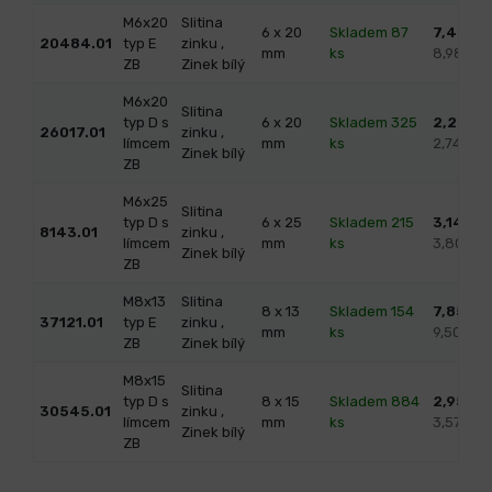
M6x20
Slitina
6 x 20
Skladem 87
7,42
/ k
20484.01
typ E
zinku ,
mm
ks
8,98 s 
ZB
Zinek bílý
M6x20
Slitina
typ D s
6 x 20
Skladem 325
2,27
/ k
26017.01
zinku ,
límcem
mm
ks
2,74 s D
Zinek bílý
ZB
M6x25
Slitina
typ D s
6 x 25
Skladem 215
3,14
/ k
8143.01
zinku ,
límcem
mm
ks
3,80 s 
Zinek bílý
ZB
M8x13
Slitina
8 x 13
Skladem 154
7,85
/ k
37121.01
typ E
zinku ,
mm
ks
9,50 s D
ZB
Zinek bílý
M8x15
Slitina
typ D s
8 x 15
Skladem 884
2,95
/ k
30545.01
zinku ,
límcem
mm
ks
3,57 s D
Zinek bílý
ZB