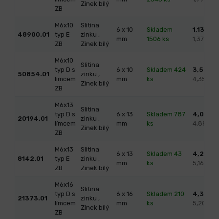
Zinek bílý
ZB
M6x10
Slitina
6 x 10
Skladem
1,13
/ ks
48900.01
typ E
zinku ,
mm
1506 ks
1,37 s D
ZB
Zinek bílý
M6x10
Slitina
typ D s
6 x 10
Skladem 424
3,59
/ k
50854.01
zinku ,
límcem
mm
ks
4,35 s 
Zinek bílý
ZB
M6x13
Slitina
typ D s
6 x 13
Skladem 787
4,03
/ k
20194.01
zinku ,
límcem
mm
ks
4,88 s 
Zinek bílý
ZB
M6x13
Slitina
6 x 13
Skladem 43
4,27
/ k
8142.01
typ E
zinku ,
mm
ks
5,16 s D
ZB
Zinek bílý
M6x16
Slitina
typ D s
6 x 16
Skladem 210
4,30
/ k
21373.01
zinku ,
límcem
mm
ks
5,20 s 
Zinek bílý
ZB