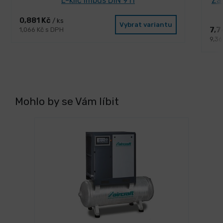
L-klíč imbus DIN 911
Zá
0,881 Kč
/ ks
Vybrat variantu
7,7
1,066 Kč s DPH
9,36
Mohlo by se Vám líbit