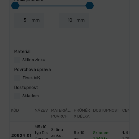
mm
mm
Materiál
Slitina zinku
Povrchová úprava
Zinek bílý
Dostupnost
Skladem
KÓD
NÁZEV
MATERIÁL,
PRŮMĚR
DOSTUPNOST
CENA
POVRCH
X DÉLKA
M5x10
Slitina
typ D s
5 x 10
Skladem
1,48
/ k
20824.01
zinku ,
límcem
mm
2343 ks
1,79 s D