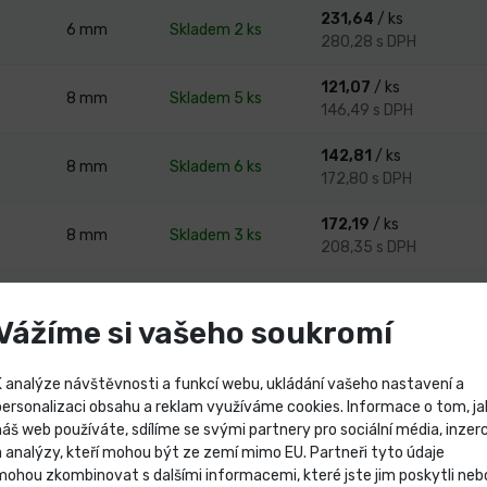
231,64
/ ks
6
mm
Skladem 2 ks
280,28 s DPH
121,07
/ ks
8
mm
Skladem 5 ks
146,49 s DPH
142,81
/ ks
8
mm
Skladem 6 ks
172,80 s DPH
172,19
/ ks
8
mm
Skladem 3 ks
208,35 s DPH
189,84
/ ks
8
mm
Skladem 4 ks
229,71 s DPH
Vážíme si vašeho soukromí
223,16
/ ks
8
mm
Skladem 2 ks
K analýze návštěvnosti a funkcí webu, ukládání vašeho nastavení a
270,02 s DPH
personalizaci obsahu a reklam využíváme cookies. Informace o tom, ja
náš web používáte, sdílíme se svými partnery pro sociální média, inzerc
Výprodej skladových záso
a analýzy, kteří mohou být ze zemí mimo EU. Partneři tyto údaje
Aktuálně zobrazeno 10 z 22 variant
mohou zkombinovat s dalšími informacemi, které jste jim poskytli neb