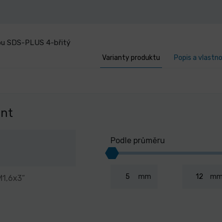
ou SDS-PLUS 4-břitý
Varianty produktu
Popis a vlastn
ant
Podle průměru
mm
m
M1,6x3“