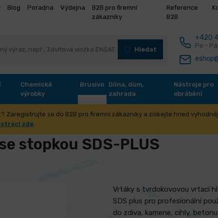
y
Blog
Poradna
Výdejna
B2B pro firemní
Reference
K
zákazníky
B2B
+420 4
Po - Pá
Hledat
eshop@
í
Chemické
Brusivo
Dílna, dům,
Nástroje pro
výrobky
zahrada
obrábění
? Zaregistrujte se do B2B pro firemní zákazníky a získejte hned výhodnějš
stroje pro obrábění otvorů
Vrtáky do zdiva a betonu
Vrták do 
istraci zde
.
 se stopkou SDS-PLUS
Vrtáky s tvrdokovovou vrtací hl
SDS plus pro profesionální použi
do zdiva, kamene, cihly, beton