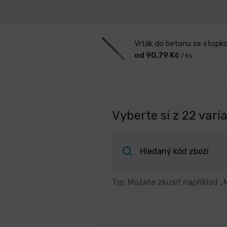
Vrták do betonu se stopk
od 90,79 Kč
/ ks
Vyberte si z 22 vari
Tip: Můžete zkusit například „