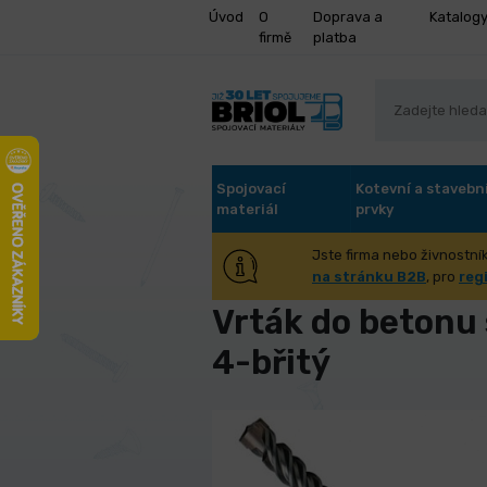
Úvod
O
Doprava a
Katalog
firmě
platba
Spojovací
Kotevní a stavebn
materiál
prvky
Jste firma nebo živnostník
Úvod
Nástroje pro obrábění
Ná
na stránku B2B
, pro
reg
Vrták do betonu
4-břitý