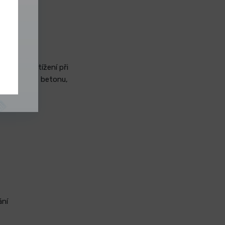
S
xtrémní zatížení při
utí o výstuž betonu,
ání