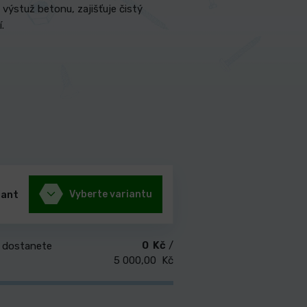
 výstuž betonu, zajišťuje čistý
.
iant
Vyberte variantu
0 Kč
/
 dostanete
5 000,00 Kč