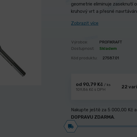
geometrie eliminuje zaseknutí o
kruhový vrt a přesné navrtávání
Zobrazit více
Výrobce:
PROFIKRAFT
Dostupnost:
Skladem
Kód produktu:
27587.01
od 90,79 Kč
/ ks
22 var
109,86 Kč s DPH
Nakupte ještě za
5 000,00 Kč
a
DOPRAVU ZDARMA
.