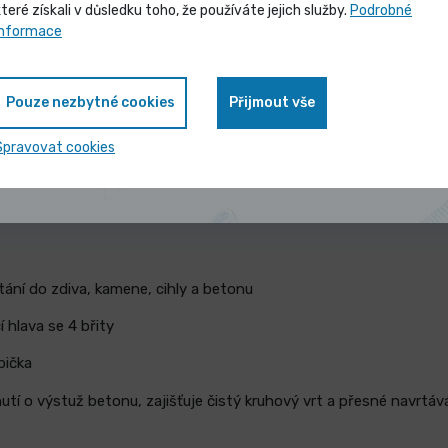
které získali v důsledku toho, že používáte jejich služby.
Podrobné
Vybrané produkty nyní pořídíte za
informace
zvýhodněnou cenu
táky do betonu čtyřbřité SDS-PLU
Pouze nezbytné cookies
Přijmout vše
e 4 břity s upínací stopkou SDS plus pro profesionální použití a e
Zobrazit nabídku
Spravovat cookies
nu, armovaného betonu a žuly. Břitová geometrie eliminuje zasekn
navrtávání.
rtání do zdiva, kamene, cihly a betonu
 hlava se 4 břity
pička
utí o výstuž betonu, zajišťuje čistý kruhový vrt a přesné navrtáv