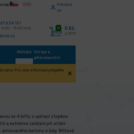
ontakt
Příhlásit
se
61 634 161
0 Kč
0
: 6:30 - 15:00 hod.
s DPH
briol.cz
Měřidla
Stroje a
příslušenství
í ceny. Pro více informací přejděte
betonu se stopkou SDS-PLUS 4-břitý
avou se 4 břity s upínací stopkou
tí a extrémní zatížení při vrtání
u, armovaného betonu a žuly. Břitová