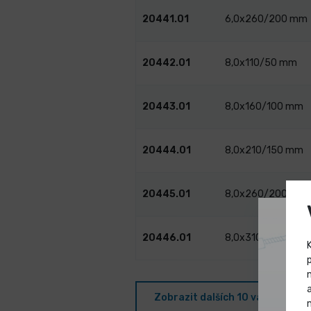
20441.01
6,0x260/200 mm
20442.01
8,0x110/50 mm
20443.01
8,0x160/100 mm
20444.01
8,0x210/150 mm
20445.01
8,0x260/200 mm
20446.01
8,0x310/250 mm
Zobrazit dalších 10 variant