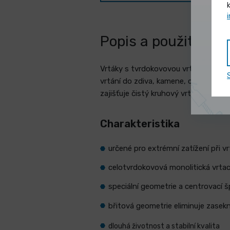
Popis a použití -
vr
Vrtáky s tvrdokovovou vrtací hlavou s
vrtání do zdiva, kamene, cihly, beto
zajišťuje čistý kruhový vrt a přesné 
Charakteristika
určené pro extrémní zatížení při v
celotvrdokovová monolitická vrtací
speciální geometrie a centrovací š
břitová geometrie eliminuje zasekn
dlouhá životnost a stabilní kvalita