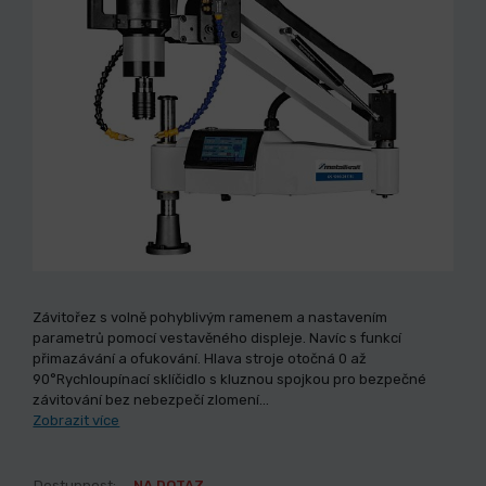
Závitořez s volně pohyblivým ramenem a nastavením
parametrů pomocí vestavěného displeje. Navíc s funkcí
přimazávání a ofukování. Hlava stroje otočná 0 až
90°Rychloupínací sklíčidlo s kluznou spojkou pro bezpečné
závitování bez nebezpečí zlomení…
Zobrazit více
Dostupnost:
NA DOTAZ