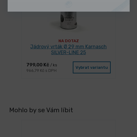
NA DOTAZ
Jádrový vrták Ø 29 mm Karnasch
SILVER-LINE 25
799,00 Kč
/ ks
Vybrat variantu
966,79 Kč s DPH
Mohlo by se Vám líbit