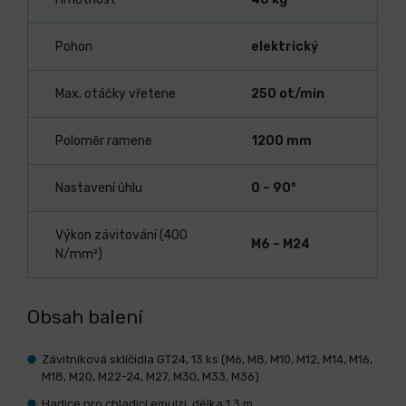
Pohon
elektrický
Max. otáčky vřetene
250 ot/min
Poloměr ramene
1200 mm
Nastavení úhlu
0 – 90°
Výkon závitování (400
M6 – M24
N/mm²)
Obsah balení
Závitníková sklíčidla GT24, 13 ks (M6, M8, M10, M12, M14, M16,
M18, M20, M22-24, M27, M30, M33, M36)
Hadice pro chladicí emulzi, délka 1,3 m