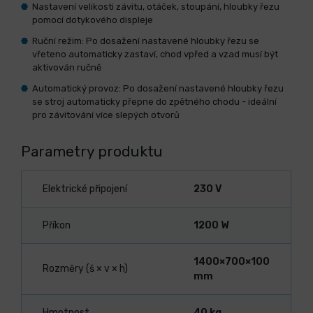
Nastavení velikosti závitu, otáček, stoupání, hloubky řezu
pomocí dotykového displeje
Ruční režim: Po dosažení nastavené hloubky řezu se
vřeteno automaticky zastaví, chod vpřed a vzad musí být
aktivován ručně
Automatický provoz: Po dosažení nastavené hloubky řezu
se stroj automaticky přepne do zpětného chodu - ideální
pro závitování více slepých otvorů
Parametry produktu
Elektrické připojení
230 V
Příkon
1200 W
1400×700×100
Rozměry (š × v × h)
mm
Hmotnost
40 kg