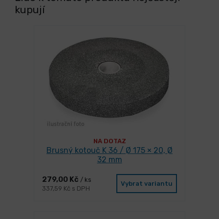
kupují
NA DOTAZ
Brusný kotouč K 36 / Ø 175 × 20, Ø
32 mm
279,00 Kč
/ ks
Vybrat variantu
337,59 Kč s DPH