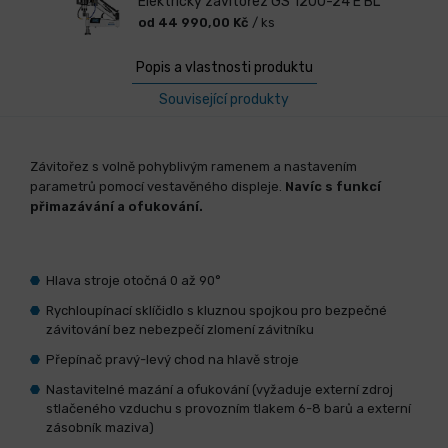
Elektrický závitořez GS 1200-24 E BL
od 44 990,00 Kč
/ ks
Popis a vlastnosti produktu
Související produkty
Závitořez s volně pohyblivým ramenem a nastavením
parametrů pomocí vestavěného displeje.
Navíc s funkcí
přimazávání a ofukování.
Hlava stroje otočná 0 až 90°
Rychloupínací sklíčidlo s kluznou spojkou pro bezpečné
závitování bez nebezpečí zlomení závitníku
Přepínač pravý-levý chod na hlavě stroje
Nastavitelné mazání a ofukování (vyžaduje externí zdroj
stlačeného vzduchu s provozním tlakem 6-8 barů a externí
zásobník maziva)