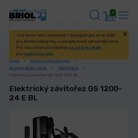
0
Jste firma nebo živnostník? Zaregistrujte se do B2B
pro firemní zákazníky a získejte hned výhodnější ceny.
Pro více informací přejděte
na stránku B2B
,
pro
registraci zde
.
Úvod
Stroje a příslušenství
Kovoobráběcí stroje
Závitořezy
Elektrický závitořez GS 1200-24 E BL
Elektrický závitořez GS 1200-
24 E BL