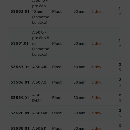
A 50 10 -
pro čep
18,20
53582.01
10 mm
Plast
50
mm
3 dny
22,02
(samotné
kolečko)
A 50 8 -
pro čep 8
18,20
53581.01
mm
Plast
50
mm
3 dny
22,02
(samotné
kolečko)
26,6
53587.01
A 50 A10
Plast
50
mm
3 dny
32,19
29,4
53586.01
A 50 A8
Plast
50
mm
3 dny
35,57
A 50
28,0
53589.01
Plast
50
mm
3 dny
D42K
33,88
28,0
53590.01
A 50 D45
Plast
50
mm
3 dny
33,88
30,8
53588.01
A 50 E11
Plast
50
mm
3 dny