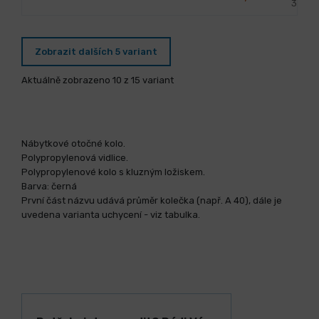
37,27
Zobrazit dalších 5 variant
Aktuálně zobrazeno 10 z 15 variant
Nábytkové otočné kolo.
Polypropylenová vidlice.
Polypropylenové kolo s kluzným ložiskem.
Barva: černá
První část názvu udává průměr kolečka (např. A 40), dále je
uvedena varianta uchycení - viz tabulka.