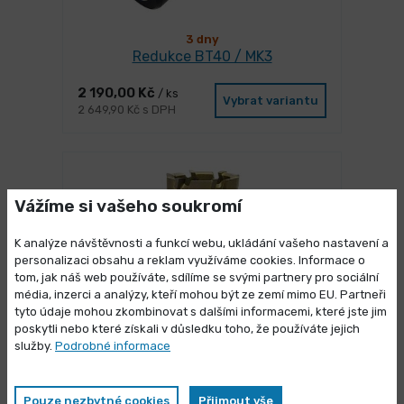
3 dny
Redukce BT40 / MK3
2 190,00 Kč
/ ks
Vybrat variantu
2 649,90 Kč s DPH
Vážíme si vašeho soukromí
K analýze návštěvnosti a funkcí webu, ukládání vašeho nastavení a
personalizaci obsahu a reklam využíváme cookies. Informace o
tom, jak náš web používáte, sdílíme se svými partnery pro sociální
média, inzerci a analýzy, kteří mohou být ze zemí mimo EU. Partneři
Výprodej skladových zásob
tyto údaje mohou zkombinovat s dalšími informacemi, které jste jim
poskytli nebo které získali v důsledku toho, že používáte jejich
Vybrané produkty nyní pořídíte za
služby.
Podrobné informace
zvýhodněnou cenu
NA DOTAZ
Jádrový vrták Ø 34 mm Karnasch
HARD-LINE 40
Pouze nezbytné cookies
Přijmout vše