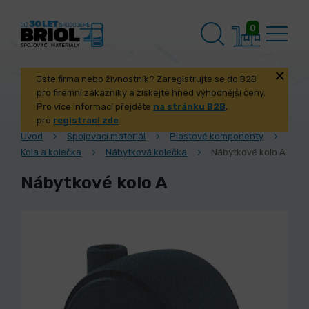
0
Jste firma nebo živnostník? Zaregistrujte se do B2B
pro firemní zákazníky a získejte hned výhodnější ceny.
Pro více informací přejděte
na stránku B2B
,
pro
registraci zde
.
Úvod
Spojovací materiál
Plastové komponenty
Kola a kolečka
Nábytková kolečka
Nábytkové kolo A
Nábytkové kolo A