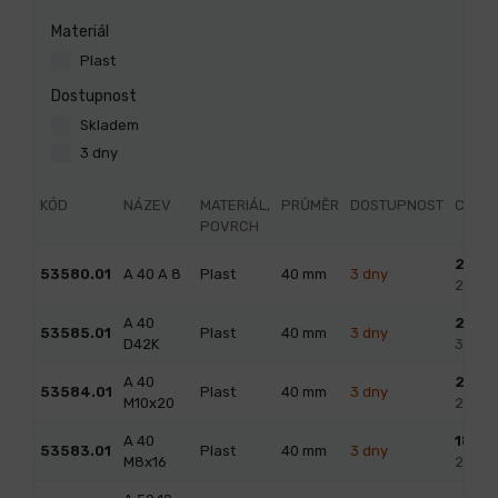
Materiál
Plast
Dostupnost
Skladem
3 dny
KÓD
NÁZEV
MATERIÁL,
PRŮMĚR
DOSTUPNOST
CENA
POVRCH
23,8
53580.01
A 40 A 8
Plast
40
mm
3 dny
28,80
A 40
25,2
53585.01
Plast
40
mm
3 dny
D42K
30,49
A 40
21,00
53584.01
Plast
40
mm
3 dny
M10x20
25,41
A 40
18,20
53583.01
Plast
40
mm
3 dny
M8x16
22,02