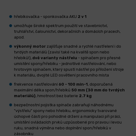
hřebíkovačka - sponkovačka AKU
2 v 1
umožňuje široké spektrum použití ve stavebnictví,
truhlářství, čalounictví, dekoračních a domácích pracech,
apod.
výkonný motor
zajišťuje snadné a rychlé nastřelení i do
tvrdých materiálů (zavisí také na kvalitě spon nebo
hřebíků!),
dvě varianty nástřelu
- spínačem pro přesné
umístění spony/hřebíku - jednotlivé nastřelování, nebo
hrotovým spínačem, který spustí nástřel po přiložení stroje
k materiálu, dvojité LED osvětlení pracovního místa
frekvence nastřelování
60 - 100 min-1
, doporučená
maximální délka spon/hřebíků
50 mm (30 mm do tvrdých
materiálů)
, hmotnost bez baterie
2.7 kg
bezpečnostní pojistka spínače zabraňují náhodnému
"výstřelu" spony nebo hřebíku, ergonomicky tvarované
úchopvé části pro pohodlné držení a manipulaci při práci,
umístění ovládacích prvků uzpůsobené pro pravou i levou
ruku, snadná výměna nebo doplnění spon/hřebíků v
zásobníku