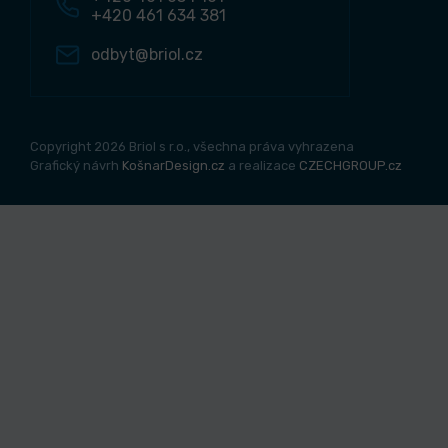
+420 461 634 381
odbyt@briol.cz
Copyright 2026 Briol s r.o., všechna práva vyhrazena
Grafický návrh
KošnarDesign.cz
a realizace
CZECHGROUP.cz