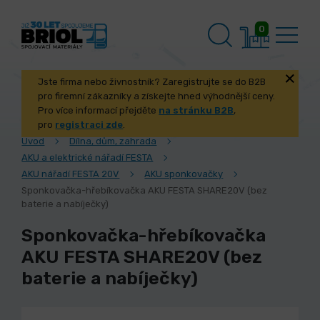
0
Jste firma nebo živnostník? Zaregistrujte se do B2B
pro firemní zákazníky a získejte hned výhodnější ceny.
Pro více informací přejděte
na stránku B2B
,
pro
registraci zde
.
Úvod
Dílna, dům, zahrada
AKU a elektrické nářadí FESTA
AKU nářadí FESTA 20V
AKU sponkovačky
Sponkovačka-hřebíkovačka AKU FESTA SHARE20V (bez
baterie a nabíječky)
Sponkovačka-hřebíkovačka
AKU FESTA SHARE20V (bez
baterie a nabíječky)