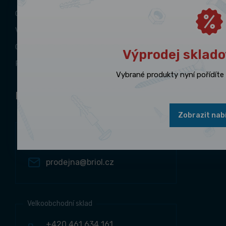
O firmě
Výdejní místo
Certifikáty
Výprodej sklad
Podporujeme
Vybrané produkty nyní pořídít
Rychlé kontakty
Zobrazit nab
Výdejní místo e-shop
+420 461 615 269
prodejna@briol.cz
Velkoobchodní sklad
+420 461 634 161