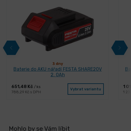
3 dny
Baterie do AKU nářadí FESTA SHARE20V
Ba
2. 0Ah
651,48 Kč
1 0
/ ks
Vybrat variantu
788,29 Kč s DPH
1 23
Mohlo by se Vám líbit