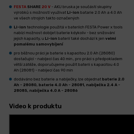
FESTA
SHARE
20 V
- AKU bruska je součástí skupiny
výrobků s možností využívat
Li-ion
batarie 2.0 Ah a 4.0 Ah
ve všech strojích takto označených
Li-ion
technologie použitá v bateriích FESTA Power x tools
nabízí možnost dobíjet baterie kdykoliv - bez snižování
jejich kapacity, u
Li-ion
baterií také dochází k jen
velmi
pomalému samovybíjení
pro běžnou práci je baterie s kapacitou 2.0 Ah (28080)
dostačující - nabíjecí čas 40 min., pro práci s předpokladem
větší zátěže, doporučujeme použít baterii s kapacitou 4.0
Ah (28081) - nabíjecí čas 90 min
dodáváno bez baterie a nabíječky, lze objednat
baterie 2.0
Ah - 28080, baterie 4.0 Ah - 28081, nabíječka 2.4 A -
28085, nabíječka 4.0 A - 28086
Video k produktu