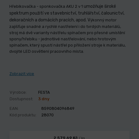
umožňuje široké
Hřebíkovačka - sponkovačka AKU 2 v 1
spektrum použití ve stavebnictví, truhlářství, čalounictví,
dekoračních a domácích pracích, apod. V
ýkonný motor
zajišťuje snadné a rychlé nastřelení i do tvrdých materiálů,
stroj má dvě varianty nástřelu spínačem pro přesné umístění
spony/hřebíku - jednotlivé nastřelování, nebo hrotovým
spínačem, který spustí nástřel po přiložení stroje k materiálu,
dvojité LED osvětlení pracovního místa.
Zobrazit více
Výrobce:
FESTA
Dostupnost:
3 dny
EAN:
8590804096849
Kód produktu:
28070
2 579,69 Kč
/ ks