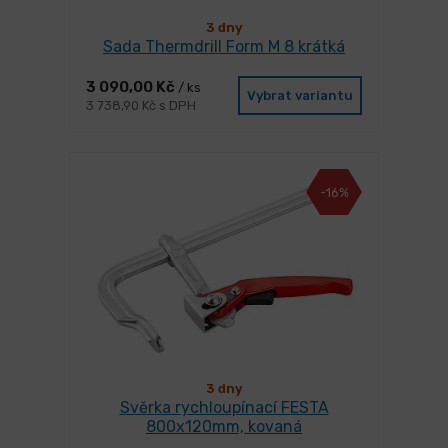
3 dny
Sada Thermdrill Form M 8 krátká
3 090,00 Kč
/ ks
Vybrat variantu
3 738,90 Kč s DPH
-16%
3 dny
Svěrka rychloupínací FESTA
800x120mm, kovaná