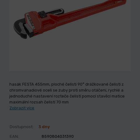
hasák FESTA 455mm, ploché čelisti 90° drážkované čelisti z
chromvanadiové oceli se zuby proti směru otáčení, rychlé a
jednoduché nastavení rozteče čelistí pomocí stavěcí matice
maximální rozsah čelistí 70 mm
Zobrazit více
Dostupnost:
3 dny
EAN:
8590804031390