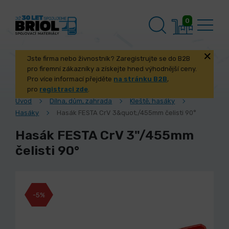
0
Jste firma nebo živnostník? Zaregistrujte se do B2B
pro firemní zákazníky a získejte hned výhodnější ceny.
Pro více informací přejděte
na stránku B2B
,
pro
registraci zde
.
Úvod
Dílna, dům, zahrada
Kleště, hasáky
Hasáky
Hasák FESTA CrV 3&quot;/455mm čelisti 90°
Hasák FESTA CrV 3"/455mm
čelisti 90°
-5%