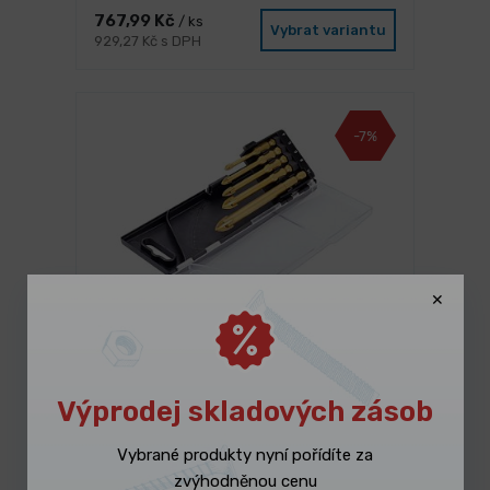
767,99 Kč
/ ks
Vybrat variantu
929,27 Kč s DPH
-7%
3 dny
Sada vrtáků na sklo a keramiku 5ks,
FESTA
Výprodej skladových zásob
347,10 Kč
/ ks
Vybrat variantu
Vybrané produkty nyní pořídíte za
419,99 Kč s DPH
zvýhodněnou cenu