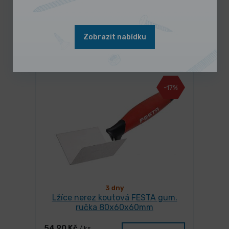
Zobrazit nabídku
Mohlo by se Vám líbit
-17%
3 dny
Lžíce nerez koutová FESTA gum.
ručka 80x60x60mm
54,90 Kč
/ ks