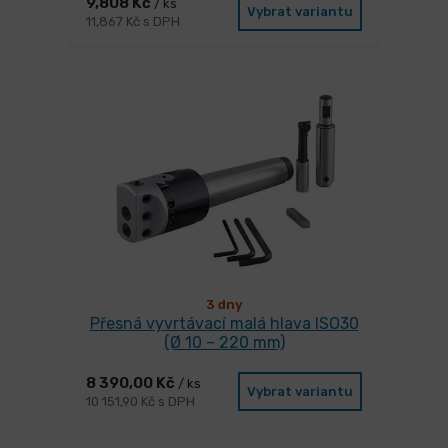
9,808 Kč
/ ks
Vybrat variantu
11,867 Kč s DPH
3 dny
Přesná vyvrtávací malá hlava ISO30
(Ø 10 – 220 mm)
8 390,00 Kč
/ ks
Vybrat variantu
10 151,90 Kč s DPH