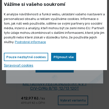
Vážíme si vašeho soukromí
1 404,22 Kč
/ ks
Vybrat variantu
1 699,11 Kč s DPH
K analýze návštěvnosti a funkcí webu, ukládání vašeho nastavení a
personalizaci obsahu a reklam využíváme cookies. Informace o
tom, jak náš web používáte, sdílíme se svými partnery pro sociální
média, inzerci a analýzy, kteří mohou být ze zemí mimo EU. Partneři
Výprodej skladových zásob
tyto údaje mohou zkombinovat s dalšími informacemi, které jste jim
poskytli nebo které získali v důsledku toho, že používáte jejich
Vybrané produkty nyní pořídíte za
služby.
Podrobné informace
zvýhodněnou cenu
Pouze nezbytné cookies
Přijmout vše
Spravovat cookies
Zobrazit nabídku
3 dny
Klíč ráčnový FESTA INDUSTRY 4 v 1
CrV-CrMo 8/10, 12/13 120T
412,97 Kč
/ ks
Vybrat variantu
499,69 Kč s DPH