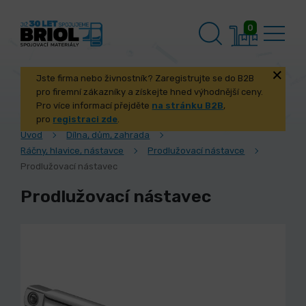
0
Jste firma nebo živnostník? Zaregistrujte se do B2B
pro firemní zákazníky a získejte hned výhodnější ceny.
Pro více informací přejděte
na stránku B2B
,
pro
registraci zde
.
Úvod
Dílna, dům, zahrada
Ráčny, hlavice, nástavce
Prodlužovací nástavce
Prodlužovací nástavec
Prodlužovací nástavec