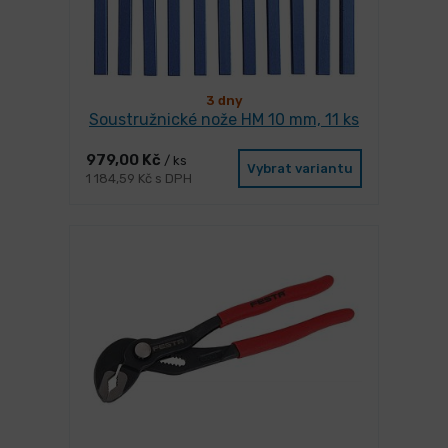
3 dny
Soustružnické nože HM 10 mm, 11 ks
979,00 Kč
/ ks
Vybrat variantu
1 184,59 Kč s DPH