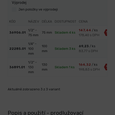
Výprodej
Jen položky ve výprodeji
KÓD
NÁZEV
DÉLKA
DOSTUPNOST
CENA
1/2" -
147,44
/ ks
%
36906.01
75 mm
Skladem 4 ks
75 mm
178,40 s DPH
1/4" -
100
69,23
/ ks
22285.01
100
Skladem 3 ks
mm
83,77 s DPH
mm
1/2" -
130
164,32
/ ks
%
36891.01
130
Skladem 1 ks
mm
198,83 s DPH
mm
Aktuálně zobrazeno 3 z 3 variant
Popis a použití - prodlužovací