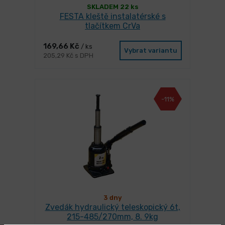
SKLADEM 22 ks
FESTA kleště instalatérské s
tlačítkem CrVa
169,66 Kč
/ ks
Vybrat variantu
205,29 Kč s DPH
-11%
3 dny
Zvedák hydraulický teleskopický 6t,
215-485/270mm, 8. 9kg