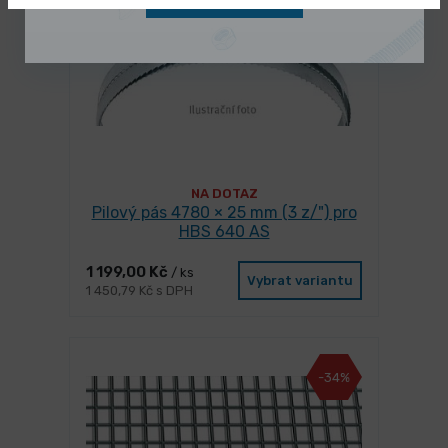
NA DOTAZ
Pilový pás 4780 × 25 mm (3 z/") pro
HBS 640 AS
1 199,00 Kč
/ ks
Vybrat variantu
1 450,79 Kč s DPH
-34%