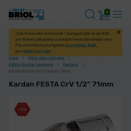
0
Jste firma nebo živnostník? Zaregistrujte se do B2B
pro firemní zákazníky a získejte hned výhodnější ceny.
Pro více informací přejděte
na stránku B2B
,
pro
registraci zde
.
Úvod
Dílna, dům, zahrada
Ráčny, hlavice, nástavce
Kardany
Kardan FESTA CrV 1/2&quot; 71mm
Kardan FESTA CrV 1/2" 71mm
-19%