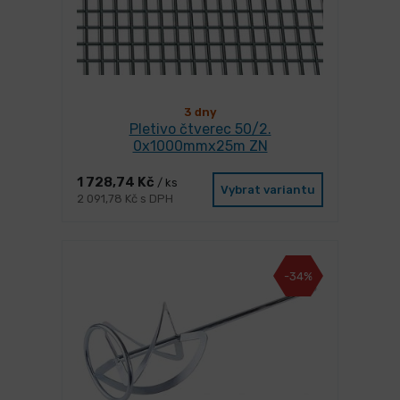
3 dny
Pletivo čtverec 50/2.
0x1000mmx25m ZN
1 728,74 Kč
/ ks
Vybrat variantu
2 091,78 Kč s DPH
-34%