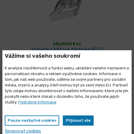
SKLADEM 8 ks
Výměnná břitová destička SECO
Vážíme si vašeho soukromí
DCMT070202-MF2,TP1020
114,61 Kč
/ ks
K analýze návštěvnosti a funkcí webu, ukládání vašeho nastavení a
Vybrat variantu
138,68 Kč s DPH
personalizaci obsahu a reklam využíváme cookies. Informace o
tom, jak náš web používáte, sdílíme se svými partnery pro sociální
média, inzerci a analýzy, kteří mohou být ze zemí mimo EU. Partneři
Výprodej skladových zásob
tyto údaje mohou zkombinovat s dalšími informacemi, které jste jim
poskytli nebo které získali v důsledku toho, že používáte jejich
Vybrané produkty nyní pořídíte za
služby.
Podrobné informace
zvýhodněnou cenu
Mohlo by se Vám líbit
Pouze nezbytné cookies
Přijmout vše
Spravovat cookies
Zobrazit nabídku