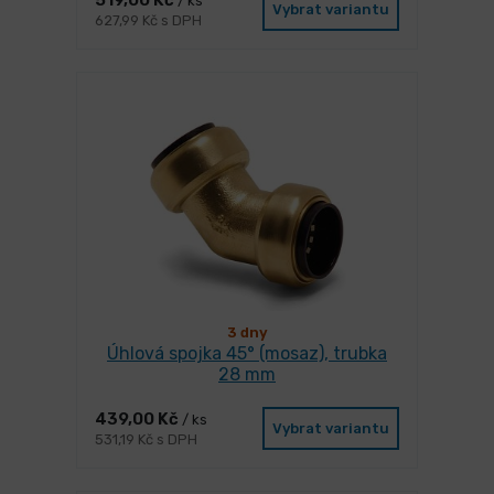
519,00 Kč
/ ks
Vybrat variantu
627,99 Kč s DPH
3 dny
Úhlová spojka 45° (mosaz), trubka
28 mm
439,00 Kč
/ ks
Vybrat variantu
531,19 Kč s DPH