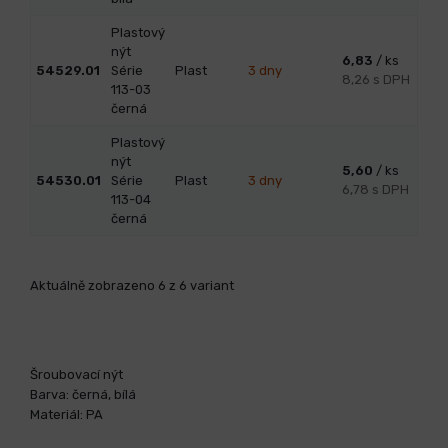
Plastový
nýt
6,83
/ ks
54529.01
Série
Plast
3 dny
8,26 s DPH
113-03
černá
Plastový
nýt
5,60
/ ks
54530.01
Série
Plast
3 dny
6,78 s DPH
113-04
černá
Aktuálně zobrazeno 6 z 6 variant
Šroubovací nýt
Barva: černá, bílá
Materiál: PA