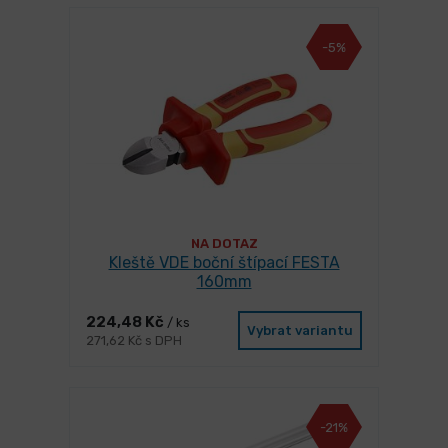
-5%
NA DOTAZ
Kleště VDE boční štípací FESTA
160mm
224,48 Kč
/ ks
Vybrat variantu
271,62 Kč s DPH
-21%