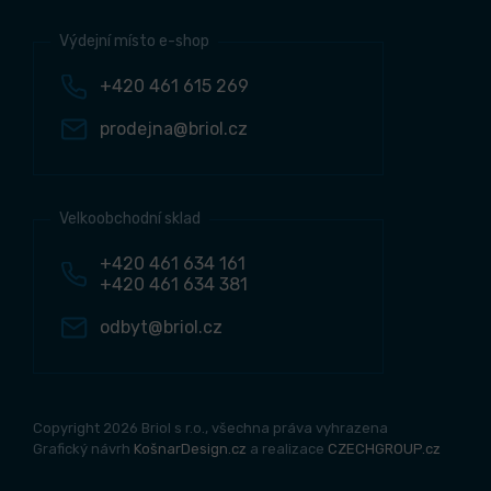
Výdejní místo e-shop
+420 461 615 269
prodejna@briol.cz
Velkoobchodní sklad
+420 461 634 161
+420 461 634 381
odbyt@briol.cz
Copyright 2026 Briol s r.o., všechna práva vyhrazena
Grafický návrh
KošnarDesign.cz
a realizace
CZECHGROUP.cz