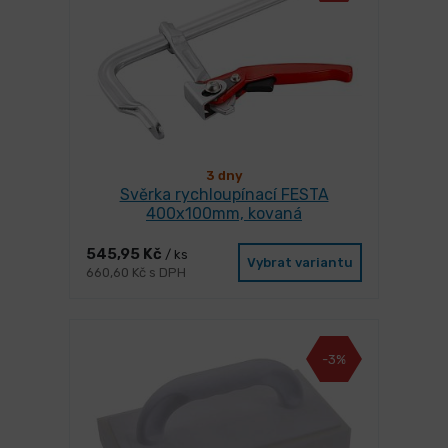
3 dny
Svěrka rychloupínací FESTA
400x100mm, kovaná
545,95 Kč
/ ks
Vybrat variantu
660,60 Kč s DPH
-3%