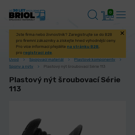
0
Jste firma nebo živnostník? Zaregistrujte se do B2B
pro firemní zákazníky a získejte hned výhodnější ceny.
Pro více informací přejděte
na stránku B2B
,
pro
registraci zde
.
Úvod
Spojovací materiál
Plastové komponenty
Spony a nýty
Plastový nýt šroubovací Série 113
Plastový nýt šroubovací Série
113