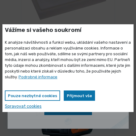
Vážíme si vašeho soukromí
3 dny
Hladítko FESTA molitan jemný
K analýze návštěvnosti a funkcí webu, ukládání vašeho nastavení a
250x130x30
personalizaci obsahu a reklam využíváme cookies. Informace o
tom, jak náš web používáte, sdílíme se svými partnery pro sociální
76,25 Kč
/ ks
Vybrat variantu
média, inzerci a analýzy, kteří mohou být ze zemí mimo EU. Partneři
Výprodej skladových zásob
92,26 Kč s DPH
tyto údaje mohou zkombinovat s dalšími informacemi, které jste jim
poskytli nebo které získali v důsledku toho, že používáte jejich
Vybrané produkty nyní pořídíte za
služby.
Podrobné informace
zvýhodněnou cenu
Pouze nezbytné cookies
Přijmout vše
Spravovat cookies
Zobrazit nabídku