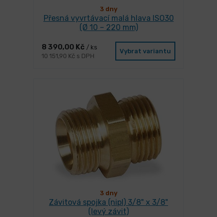
3 dny
Přesná vyvrtávací malá hlava ISO30
(Ø 10 – 220 mm)
8 390,00 Kč
/ ks
Vybrat variantu
10 151,90 Kč s DPH
3 dny
Závitová spojka (nipl) 3/8" x 3/8"
(levý závit)