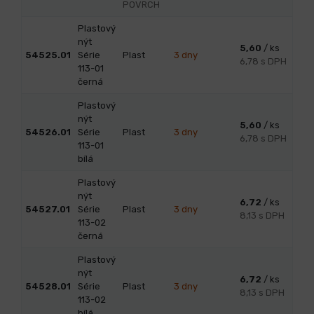
POVRCH
Plastový
nýt
5,60
/ ks
54525.01
Série
Plast
3 dny
6,78 s DPH
113-01
černá
Plastový
nýt
5,60
/ ks
54526.01
Série
Plast
3 dny
6,78 s DPH
113-01
bílá
Plastový
nýt
6,72
/ ks
54527.01
Série
Plast
3 dny
8,13 s DPH
113-02
černá
Plastový
nýt
6,72
/ ks
54528.01
Série
Plast
3 dny
8,13 s DPH
113-02
bílá