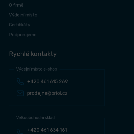
O firmě
Výdejní místo
Certifikáty
Podporujeme
Rychlé kontakty
Výdejní místo e-shop
+420 461 615 269
prodejna@briol.cz
Velkoobchodní sklad
+420 461 634 161