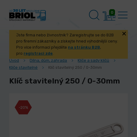
0
Jste firma nebo živnostník? Zaregistrujte se do B2B
pro firemní zákazníky a získejte hned výhodnější ceny.
Pro více informací přejděte
na stránku B2B
,
pro
registraci zde
.
Úvod
Dílna, dům, zahrada
Klíče a sady klíčů
Klíče stavitelné
Klíč stavitelný 250 / 0-30mm
Klíč stavitelný 250 / 0-30mm
-20%