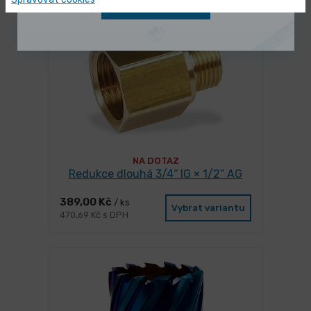
Zobrazit nabídku
NA DOTAZ
Redukce dlouhá 3/4“ IG × 1/2“ AG
389,00 Kč
/ ks
Vybrat variantu
470,69 Kč s DPH