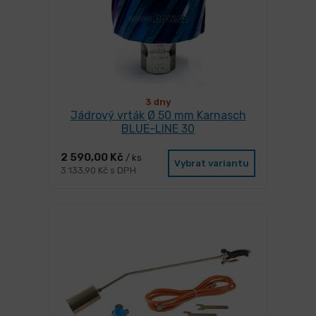
3 dny
Jádrový vrták Ø 50 mm Karnasch
BLUE-LINE 30
2 590,00 Kč
/ ks
Vybrat variantu
3 133,90 Kč s DPH