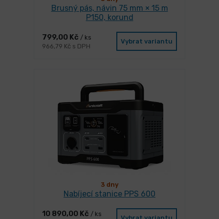
Brusný pás, návin 75 mm × 15 m
P150, korund
799,00 Kč
/ ks
Vybrat variantu
966,79 Kč s DPH
3 dny
Nabíjecí stanice PPS 600
10 890,00 Kč
/ ks
Vybrat variantu