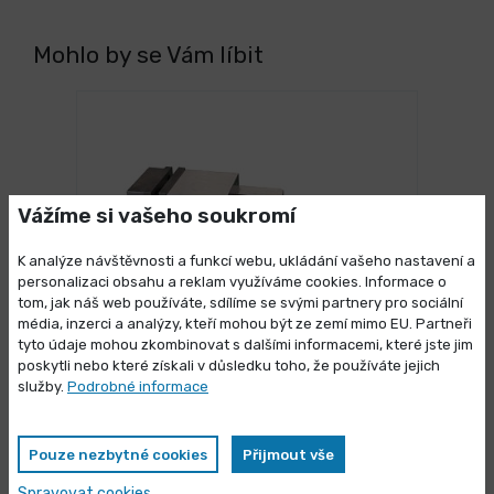
Mohlo by se Vám líbit
Vážíme si vašeho soukromí
K analýze návštěvnosti a funkcí webu, ukládání vašeho nastavení a
personalizaci obsahu a reklam využíváme cookies. Informace o
tom, jak náš web používáte, sdílíme se svými partnery pro sociální
média, inzerci a analýzy, kteří mohou být ze zemí mimo EU. Partneři
Výprodej skladových zásob
tyto údaje mohou zkombinovat s dalšími informacemi, které jste jim
3 dny
poskytli nebo které získali v důsledku toho, že používáte jejich
Strojní svěrák VMQ 125
Vybrané produkty nyní pořídíte za
služby.
Podrobné informace
zvýhodněnou cenu
4 990,00 Kč
/ ks
Vybrat variantu
6 037,90 Kč s DPH
Pouze nezbytné cookies
Přijmout vše
Spravovat cookies