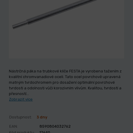
Nástrčná páka na trubkové klíče FESTA je vyrobena tažením z
kvalitní chromvanadiové oceli. Tato ocel povrchově upravená
matným tvrdochromem pro dosažení optimální povrchové
tvrdosti a odolnosti vůči korozivním vlivům. Kvalitou, tvrdostí a
přesností…
Zobrazit více
Dostupnost:
3 dny
EAN:
8590804032762
Kód produktu:
17640