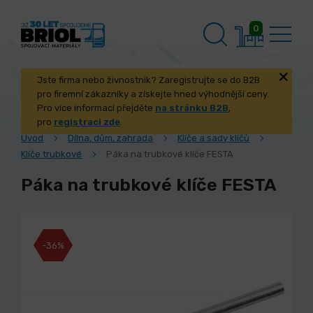
0
Jste firma nebo živnostník? Zaregistrujte se do B2B
pro firemní zákazníky a získejte hned výhodnější ceny.
Pro více informací přejděte
na stránku B2B
,
pro
registraci zde
.
Úvod
Dílna, dům, zahrada
Klíče a sady klíčů
Klíče trubkové
Páka na trubkové klíče FESTA
Páka na trubkové klíče FESTA
-36%