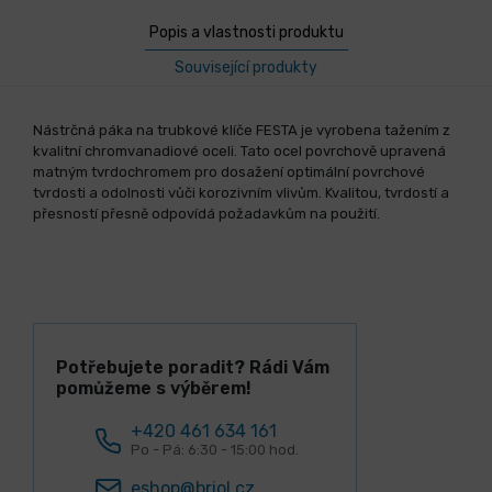
Popis a vlastnosti produktu
Související produkty
Nástrčná páka na trubkové klíče FESTA je vyrobena tažením z
kvalitní chromvanadiové oceli. Tato ocel povrchově upravená
matným tvrdochromem pro dosažení optimální povrchové
tvrdosti a odolnosti vůči korozivním vlivům. Kvalitou, tvrdostí a
přesností přesně odpovídá požadavkům na použití.
Potřebujete poradit? Rádi Vám
pomůžeme s výběrem!
+420 461 634 161
Po - Pá: 6:30 - 15:00 hod.
eshop@briol.cz