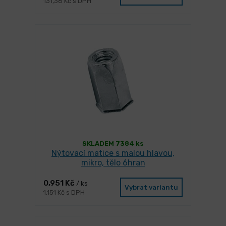
131,38 Kč s DPH
SKLADEM 7384 ks
Nýtovací matice s malou hlavou,
mikro, tělo 6hran
0,951 Kč
/ ks
Vybrat variantu
1,151 Kč s DPH