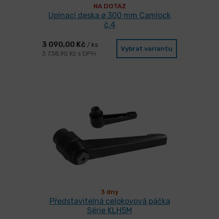
NA DOTAZ
Upínací deska ø 300 mm Camlock
č.4
3 090,00 Kč
/ ks
Vybrat variantu
3 738,90 Kč s DPH
3 dny
Představitelná celokovová páčka
Série KLH5M