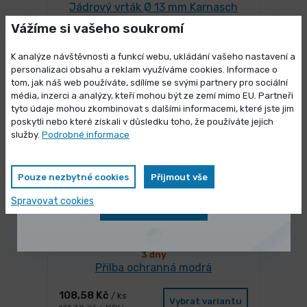
Jádrový vrták Ø 13 mm Karnasch
BLUE-LINE PRO 30
Vážíme si vašeho soukromí
1 539,00 Kč
/ ks
Vybrat variantu
K analýze návštěvnosti a funkcí webu, ukládání vašeho nastavení a
1 862,19 Kč s DPH
personalizaci obsahu a reklam využíváme cookies. Informace o
tom, jak náš web používáte, sdílíme se svými partnery pro sociální
média, inzerci a analýzy, kteří mohou být ze zemí mimo EU. Partneři
Výprodej skladových zásob
tyto údaje mohou zkombinovat s dalšími informacemi, které jste jim
-13%
poskytli nebo které získali v důsledku toho, že používáte jejich
Vybrané produkty nyní pořídíte za
služby.
Podrobné informace
zvýhodněnou cenu
Pouze nezbytné cookies
Přijmout vše
Spravovat cookies
Zobrazit nabídku
3 dny
Přilba ochranná modrá
108,58 Kč
/ ks
Vybrat variantu