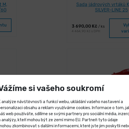
t M,
Sada jádrových vrtáků 
/6G
SILVER-LINE 25
antu
Vy
3 690,00 Kč
/ ks
var
4 464,90 Kč s DPH
Vážíme si vašeho soukromí
K analýze návštěvnosti a funkcí webu, ukládání vašeho nastavení a
personalizaci obsahu a reklam využíváme cookies. Informace o tom, ja
náš web používáte, sdílíme se svými partnery pro sociální média, inzerc
Výprodej skladových záso
a analýzy, kteří mohou být ze zemí mimo EU. Partneři tyto údaje
mohou zkombinovat s dalšími informacemi, které jste jim poskytli neb