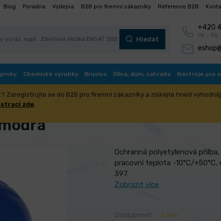
Blog
Poradna
Výdejna
B2B pro firemní zákazníky
Reference B2B
Konta
+420 4
Po - Pá:
Hledat
eshop@
 prvky
Chemické výrobky
Brusivo
Dílna, dům, zahrada
Nástroje pro 
? Zaregistrujte se do B2B pro firemní zákazníky a získejte hned výhodnějš
ranné pomůcky
Ochrana hlavy
Přilba ochranná modrá
istraci zde
.
 modrá
Ochranná polyetylenová přilba,
pracovní teplota -10°C/+50°C, 
397.
Zobrazit více
Dostupnost:
3 dny