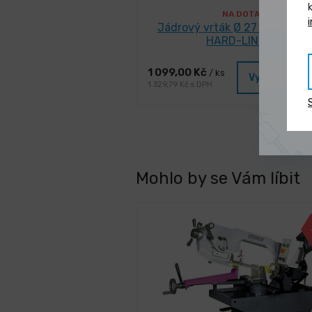
NA DOTAZ
Jádrový vrták Ø 27 mm Karn
HARD-LINE 40
1 099,00 Kč
/ ks
Vybrat vari
1 329,79 Kč s DPH
Mohlo by se Vám líbit