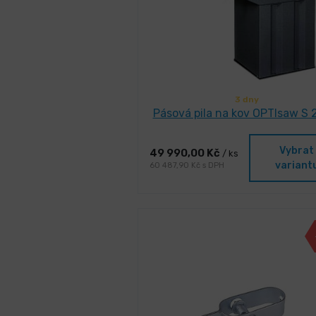
3 dny
Pásová pila na kov OPTIsaw S 
Vybrat
49 990,00 Kč
/ ks
variant
60 487,90 Kč s DPH