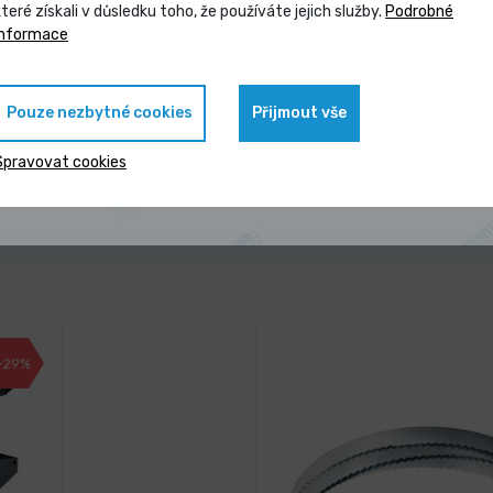
které získali v důsledku toho, že používáte jejich služby.
Podrobné
3 dny
Vybrané produkty nyní pořídíte za
informace
asch
Sada elektrošroubováků 
zvýhodněnou cenu
189,10 Kč
/ ks
Vybrat 
Pouze nezbytné cookies
Přijmout vše
228,81 Kč s DPH
antu
Zobrazit nabídku
Spravovat cookies
-29%