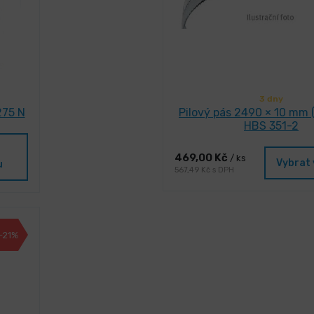
3 dny
275 N
Pilový pás 2490 × 10 mm (
HBS 351-2
469,00 Kč
/ ks
Vybrat 
u
567,49 Kč s DPH
-21%