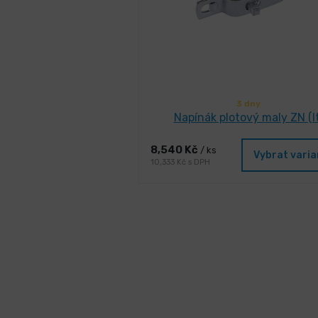
3 dny
Napínák plotový maly ZN (lt
8,540 Kč
/ ks
Vybrat vari
10,333 Kč s DPH