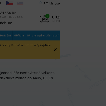
Příhlásit se
kt
61 634 161
0
0 Kč
 6:30 - 15:00 hod.
s DPH
briol.cz
obrábění
Měřidla
Stroje a příslušenství
í ceny. Pro více informací přejděte
 jednodušše nastavitelná velikost,
elektrická izolace do 440V, CE EN