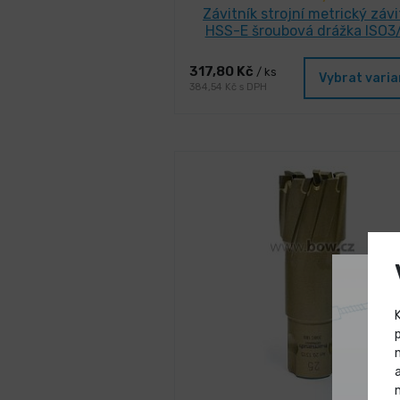
Závitník strojní metrický závi
HSS-E šroubová drážka ISO3
317,80 Kč
/ ks
Vybrat vari
384,54 Kč s DPH