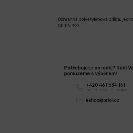
Ochranná polyetylenová přilba, jedno
CE EN 397.
Potřebujete poradit? Rádi V
pomůžeme s výběrem!
+420 461 634 161
Po - Pá: 6:30 - 15:00 hod.
eshop@briol.cz