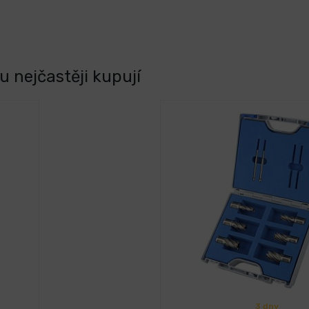
 nejčastěji kupují
3 dny