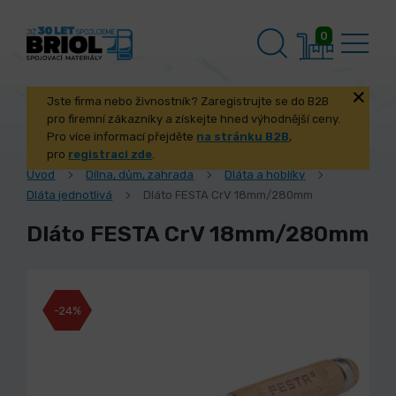
0
Jste firma nebo živnostník? Zaregistrujte se do B2B
pro firemní zákazníky a získejte hned výhodnější ceny.
Pro více informací přejděte
na stránku B2B
,
pro
registraci zde
.
Úvod
Dílna, dům, zahrada
Dláta a hoblíky
Dláta jednotlivá
Dláto FESTA CrV 18mm/280mm
Dláto FESTA CrV 18mm/280mm
-24%