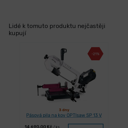
Lidé k tomuto produktu nejčastěji
kupují
-21%
3 dny
Pásová pila na kov OPTIsaw SP 13 V
14 690,00 Kč
/ ks