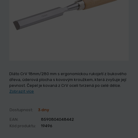
Dláto CrV 18mm/280 mm s ergonomickou rukojetí z bukového
dřeva, úderová plocha s kovovým kroužkem, která zvyšuje její
pevnost. Čepel je kovaná z CrV oceli tvrzená po celé délce.
Zobrazit více
Dostupnost:
3 dny
EAN:
8590804048442
Kód produktu:
19496