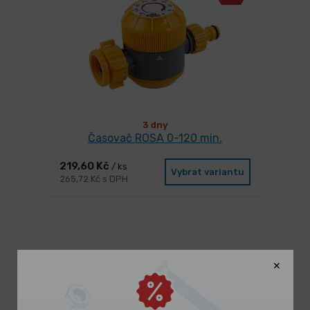
3 dny
Časovač ROSA 0-120 min.
219,60 Kč
/ ks
Vybrat variantu
265,72 Kč s DPH
Mohlo by se Vám líbit