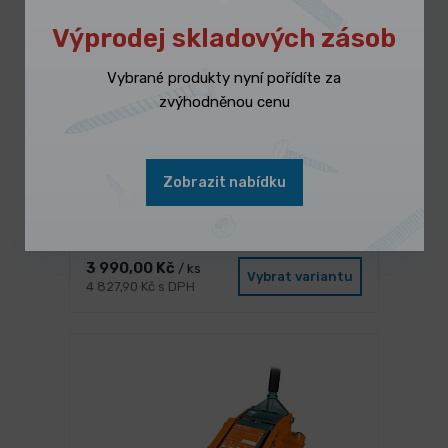
Výprodej skladových zásob
Vybrané produkty nyní pořídíte za
zvýhodněnou cenu
Zobrazit nabídku
3 dny
Sada Thermdrill Form M 12 krátká
3 990,00 Kč
/ ks
Vybrat variantu
4 827,90 Kč s DPH