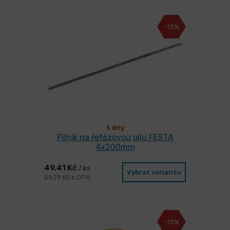
-13%
3 dny
Pilník na řetězovou pilu FESTA
4x200mm
49,41 Kč
/ ks
Vybrat variantu
59,79 Kč s DPH
-13%