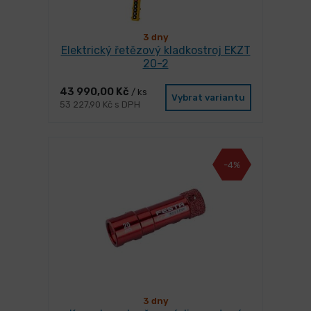
3 dny
Elektrický řetězový kladkostroj EKZT
20-2
43 990,00 Kč
/ ks
Vybrat variantu
53 227,90 Kč s DPH
-4%
3 dny