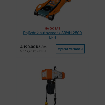
NA DOTAZ
Pojízdný autozvedák SRWH 2500
LFH
4 190,00 Kč
/ ks
Vybrat variantu
5 069,90 Kč s DPH