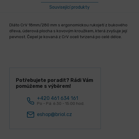
Související produkty
Dláto CrV 18mm/280 mm s ergonomickou rukojetí z bukového
dřeva, úderová plocha s kovovým kroužkem, která zvyšuje její
pevnost. Čepel je kovaná z CrV oceli tvrzená po celé délce.
Potřebujete poradit? Rádi Vám
pomůžeme s výběrem!
+420 461 634 161
Po - Pá: 6:30 - 15:00 hod.
eshop@briol.cz